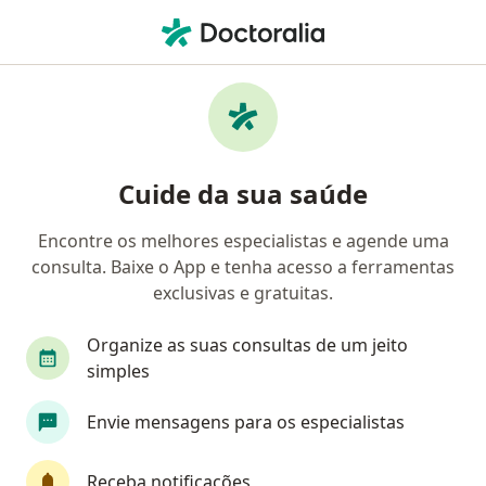
Men
Ginecologista • Paranavaí, Paraná PR
Filtros
Convênio
Mapa
Ginecologistas em Paranavaí
Cuide da sua saúde
Encontre os melhores especialistas e agende uma
Qual é o seu convênio?
consulta. Baixe o App e tenha acesso a ferramentas
Copel
exclusivas e gratuitas.
Organize as suas consultas de um jeito
simples
Envie mensagens para os especialistas
Receba notificações