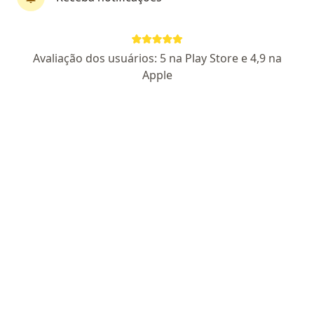
Dra. Isabela Felippe Fachin
·
Mais
Ginecologista
Avaliação dos usuários: 5 na Play Store e 4,9 na
36 opiniões
Apple
CRM-PR 45981
Rua Antônio Vendramim 2203, Paranavaí
•
Mapa
Clínica Vitale - Paranavaí
Consulta de ginecologia
Consultar valores
Esse especialista não oferece agendamento online para esse endereço.
Solicite um atendimento