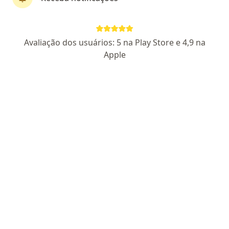
Dra. Lucia Maria de Andrade
·
Mais
Ginecologista
10 opiniões
Avaliação dos usuários: 5 na Play Store e 4,9 na
CRM: 27218-MG
RQE Nº: 48559
Apple
Saúde da mulher em todas as fases de sua vida
Ginecologia moderna com cuidado e experiência.
Escuta com atenção e explica tudo com clareza.
Endereço
Teleconsulta
Rua Domingos Grosso 200, Belo Horizonte
•
Mapa
CAMED
Consulta ginecologia
R$ 350
Esse especialista não oferece agendamento online para esse endereço.
Solicite um atendimento