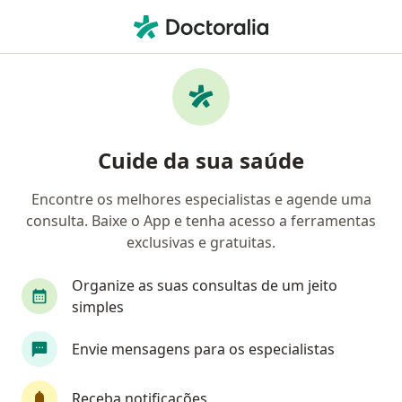
Men
Ginecologista • Ribeirão das Neves, Minas Gerais MG
Filtros
Convênio
Mapa
Ginecologistas em Ribeirão das Neves
Cuide da sua saúde
Encontre os melhores especialistas e agende uma
Qual é o seu convênio?
consulta. Baixe o App e tenha acesso a ferramentas
exclusivas e gratuitas.
Organize as suas consultas de um jeito
simples
Envie mensagens para os especialistas
Receba notificações
Pagamento online
Parcelamento disponível