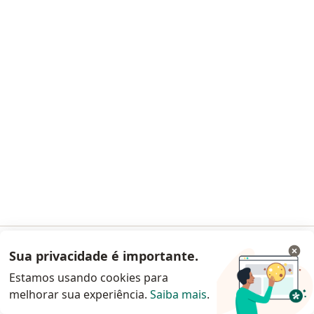
Instituto Saúde
·
Mais
Ginecologista, Alergista, Angiologista
7638 opiniões
Marcelo Rocha Scaramussa: CRM-71730
(MG, BH, Venda Nova) - R. Padre Pedro pinto, 1595, Lj 27-29 | 2 andar, Luna Street Mall, Belo Horizonte
•
Mapa
Instituto Saúde
Nenhum profissional neste centro médico tem consultas disponíveis
Mostrar perfil
Sua privacidade é importante.
Acessar App
Estamos usando cookies para
melhorar sua experiência.
Saiba mais
.
Continuar pelo site da Doctoralia