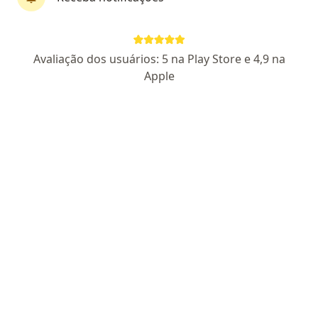
Dr. Carlos Eduardo da Silva Jordao
·
Mais
Ginecologista
Avaliação dos usuários: 5 na Play Store e 4,9 na
779 opiniões
Apple
CRM 59057/RQE 20100
Endereço 1
Endereço 2
Teleconsulta
Avenida João Ramalho 570, Santo André
•
Mapa
CLÍNICA PRÓ NASCERE
Consulta ginecologia
R$ 580
Esse especialista não oferece agendamento online para esse endereço.
Solicite um atendimento