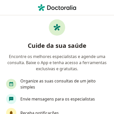
Men
Ginecologista • Ribeirão Pires, São Paulo SP
Filtros
Convênio
Mapa
Ginecologistas em Ribeirão Pires
Cuide da sua saúde
Encontre os melhores especialistas e agende uma
Qual é o seu convênio?
consulta. Baixe o App e tenha acesso a ferramentas
Bradesco Saúde
Sul América Saúde
Amor 
exclusivas e gratuitas.
Organize as suas consultas de um jeito
simples
Envie mensagens para os especialistas
Receba notificações