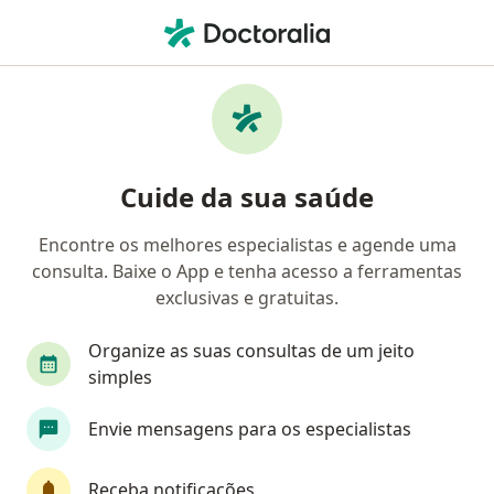
Men
Ginecologista • São Vicente, São Paulo SP
Filtros
Convênio
Mapa
Ginecologistas em São Vicente
Cuide da sua saúde
Encontre os melhores especialistas e agende uma
Qual é o seu convênio?
consulta. Baixe o App e tenha acesso a ferramentas
Unimed
Bradesco Saúde
APAS - Baixada S
exclusivas e gratuitas.
Organize as suas consultas de um jeito
simples
Envie mensagens para os especialistas
Receba notificações