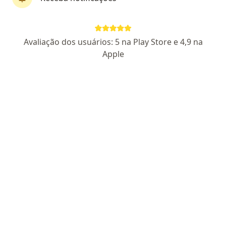
Dr. Aldo Augusto Furtado
Ginecologista
Avaliação dos usuários: 5 na Play Store e 4,9 na
7 opiniões
Apple
CRM SP 48806
- RQE Nº: 47642
Rua Sebastião de Oliveira 58, Praia Grande
•
Mapa
Clinica da Cidade - Praia Grande
Primeira consulta ginecologia e obstetrícia
Preço não disponível
Esse especialista não oferece agendamento online para esse endereço.
Solicite um atendimento