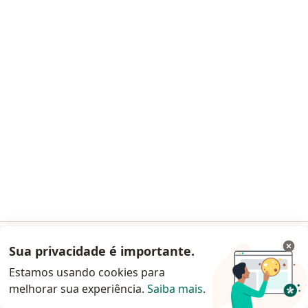
Clínica Saúde Popular
·
Mais
Ginecologista, Angiologista, Cardiologista
167 opiniões
Rua Francisco Real 1950, Rio de Janeiro
•
Mapa
Clínica Saúde Popular
Primeira consulta ginecologia e obstetrícia
Preço não disponível
Nenhum profissional neste centro médico tem consultas disponíveis
Mostrar perfil
Sua privacidade é importante.
Acessar App
Estamos usando cookies para
melhorar sua experiência.
Saiba mais
.
Continuar pelo site da Doctoralia