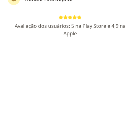
Pagamento online
Parcelamento disponível
Dra. Marcia da Cunha dos Reis
Avaliação dos usuários: 5 na Play Store e 4,9 na
·
Mais
Ginecologista
Apple
14 opiniões
CRM RJ: 575532
- RQE Nº: 36384
Rua 12 de Fevereiro,357, sala 208 - Bangu, Rio de Janeiro
•
Mapa
Consultório Bangu
Consulta Ginecologia e Obstetrícia
R$ 680
Esse especialista não oferece agendamento online para esse endereço.
Solicite um atendimento
Especialistas disponíveis
Estes especialistas estão fora de Bangu, Rio de