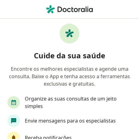
Men
Ginecologista • Bangu, Rio de Janeiro, Rio de Janeiro RJ
Filtros
• 1
Convênio
Mapa
Ginecologistas em Bangu, Rio de Janeiro
Cuide da sua saúde
Encontre os melhores especialistas e agende uma
Qual é o seu convênio?
consulta. Baixe o App e tenha acesso a ferramentas
Unimed
Bradesco Saúde
Amil
Golden
exclusivas e gratuitas.
Organize as suas consultas de um jeito
simples
Envie mensagens para os especialistas
Receba notificações