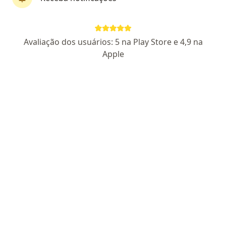
Avenida Venezuela, 153, Rio de Janeiro
•
Mapa
Clinica de Perinatologia
Esse especialista não oferece agendamento online para esse endereço.
Avaliação dos usuários: 5 na Play Store e 4,9 na
Apple
Solicite um atendimento
Dra. Isabela Bastos da Costa
·
Mais
Ginecologista
9 opiniões
CRM 718955 RJ
AMB Nº 82198