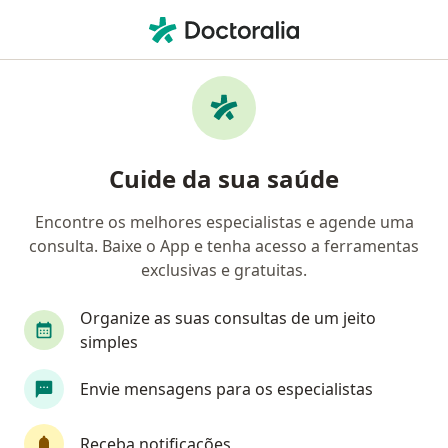
Men
Ginecologista • Saúde, Rio de Janeiro, Rio de Janeiro RJ
Filtros
• 1
Mapa
Ginecologistas em Saúde, Rio de Janeiro
Cuide da sua saúde
Encontre os melhores especialistas e agende uma
consulta. Baixe o App e tenha acesso a ferramentas
exclusivas e gratuitas.
Organize as suas consultas de um jeito
simples
Cristiane Alves de Oliveira
Envie mensagens para os especialistas
Ginecologista
CRM 686093 RJ
Receba notificações