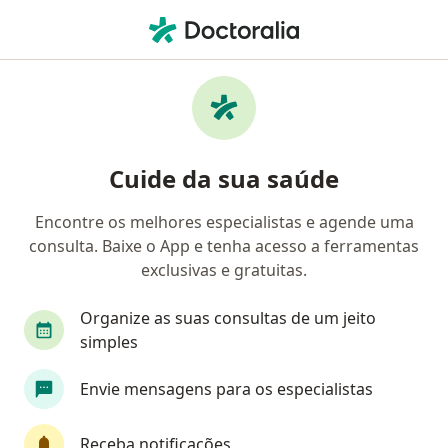
Men
Ginecologista • Federação, Salvador, Bahia BA
Filtros
• 1
Convênio
Mapa
Ginecologistas em Federação, Salvador
Cuide da sua saúde
Encontre os melhores especialistas e agende uma
Qual é o seu convênio?
consulta. Baixe o App e tenha acesso a ferramentas
Unimed
Bradesco Saúde
Sul América Saú
exclusivas e gratuitas.
Organize as suas consultas de um jeito
simples
Envie mensagens para os especialistas
Receba notificações