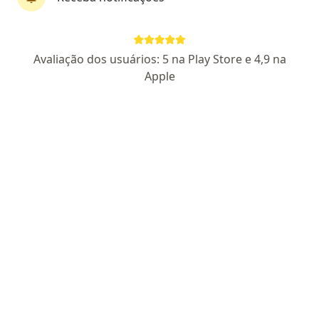
First Class
Dr. Pedro Paulo Bastos Filho
Avaliação dos usuários: 5 na Play Store e 4,9 na
·
Mais
Ginecologista
Apple
289 opiniões
CRM 7781-BA
Pacientes fiéis
Endereço
Teleconsulta
Avenida Anita Garibaldi 1555, sala-805 , federação, Salvador
•
Mapa
Consultório particular
Consulta Ginecologia e Obstetrícia
Preço não disponível
Esse especialista não oferece agendamento online para esse endereço.
Solicite um atendimento