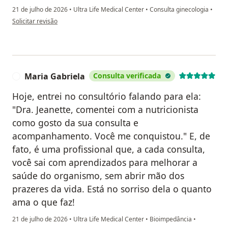
21 de julho de 2026
•
Ultra Life Medical Center
•
Consulta ginecologia
•
na opinião do utilizador Alessandra
Solicitar revisão
Maria Gabriela
Consulta verificada
M
Hoje, entrei no consultório falando para ela:
"Dra. Jeanette, comentei com a nutricionista
como gosto da sua consulta e
acompanhamento. Você me conquistou." E, de
fato, é uma profissional que, a cada consulta,
você sai com aprendizados para melhorar a
saúde do organismo, sem abrir mão dos
prazeres da vida. Está no sorriso dela o quanto
ama o que faz!
21 de julho de 2026
•
Ultra Life Medical Center
•
Bioimpedância
•
na opinião do utilizador Maria Gabriela