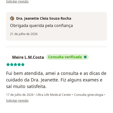
Solicitar revisão
Dra. Jeanette Cleia Souza Rocha
Obrigada querida pela confiança
21 de julho de 2026
Meire L.M.Costa
Consulta verificada
M
Fui bem atendida, amei a consulta e as dicas de
cuidado da Dra. Jeanette. Fiz alguns exames e
saí muito satisfeita.
17 de julho de 2026
•
Ultra Life Medical Center
•
Consulta ginecologia
•
na opinião do utilizador Meire L.M.Costa
Solicitar revisão