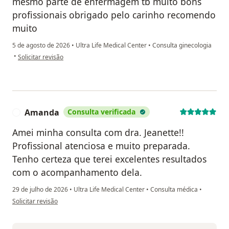
mesmo parte de enfermagem tb muito bons
profissionais obrigado pelo carinho recomendo
muito
5 de agosto de 2026
•
Ultra Life Medical Center
•
Consulta ginecologia
na opinião do utilizador Milena Rodrigues
•
Solicitar revisão
Amanda
Consulta verificada
A
Amei minha consulta com dra. Jeanette!!
Profissional atenciosa e muito preparada.
Tenho certeza que terei excelentes resultados
com o acompanhamento dela.
29 de julho de 2026
•
Ultra Life Medical Center
•
Consulta médica
•
na opinião do utilizador Amanda
Solicitar revisão