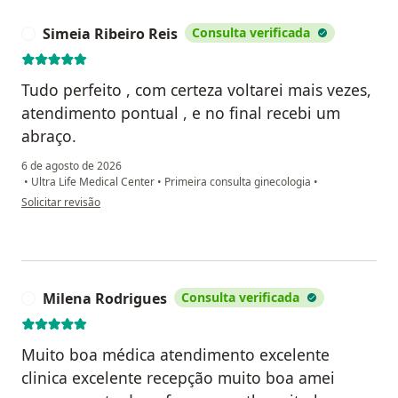
Simeia Ribeiro Reis
Consulta verificada
S
Tudo perfeito , com certeza voltarei mais vezes,
atendimento pontual , e no final recebi um
abraço.
6 de agosto de 2026
•
Ultra Life Medical Center
•
Primeira consulta ginecologia
•
na opinião do utilizador Simeia Ribeiro Reis
Solicitar revisão
Milena Rodrigues
Consulta verificada
M
Muito boa médica atendimento excelente
clinica excelente recepção muito boa amei