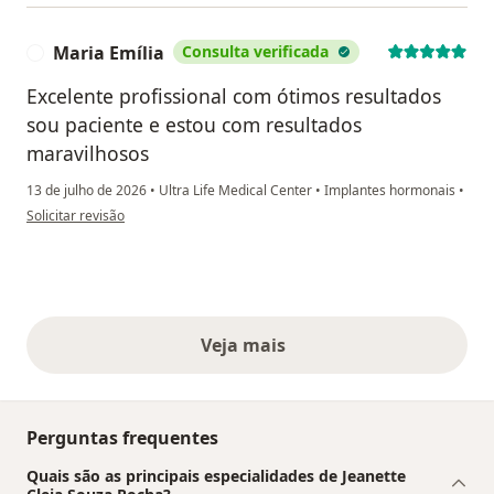
Maria Emília
Consulta verificada
M
Excelente profissional com ótimos resultados
sou paciente e estou com resultados
maravilhosos
13 de julho de 2026
•
Ultra Life Medical Center
•
Implantes hormonais
•
na opinião do utilizador Maria Emília
Solicitar revisão
Veja mais
opiniões acima
Perguntas frequentes
Quais são as principais especialidades de Jeanette