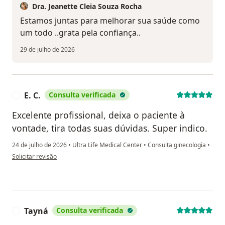
Dra. Jeanette Cleia Souza Rocha
Estamos juntas para melhorar sua saúde como
um todo ..grata pela confiança..
29 de julho de 2026
E. C.
Consulta verificada
E
Excelente profissional, deixa o paciente à
vontade, tira todas suas dúvidas. Super indico.
24 de julho de 2026
•
Ultra Life Medical Center
•
Consulta ginecologia
•
na opinião do utilizador E. C.
Solicitar revisão
Tayná
Consulta verificada
T