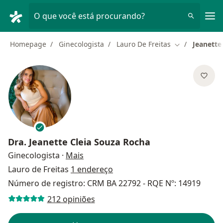
Men
O que você está procurando?
Homepage
Ginecologista
Lauro De Freitas
Jeanette
Mudar de cid
Dra.
Jeanette Cleia Souza Rocha
sobre as especializações
Ginecologista
·
Mais
Lauro de Freitas
1 endereço
Número de registro: CRM BA 22792 - RQE Nº: 14919
212 opiniões