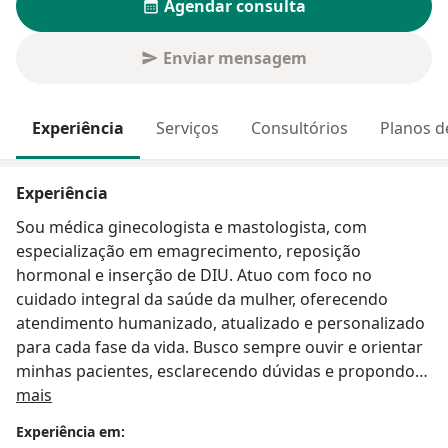
Agendar consulta
Enviar mensagem
Experiência
Serviços
Consultórios
Planos d
Experiência
Sou médica ginecologista e mastologista, com
especialização em emagrecimento, reposição
hormonal e inserção de DIU. Atuo com foco no
cuidado integral da saúde da mulher, oferecendo
atendimento humanizado, atualizado e personalizado
para cada fase da vida. Busco sempre ouvir e orientar
minhas pacientes, esclarecendo dúvidas e propondo
Sobre mim
tratamentos baseados em evidências, para promover
mais
bem-estar, qualidade de vida e confiança em cada
Experiência em:
etapa do acompanhamento ginecológico e