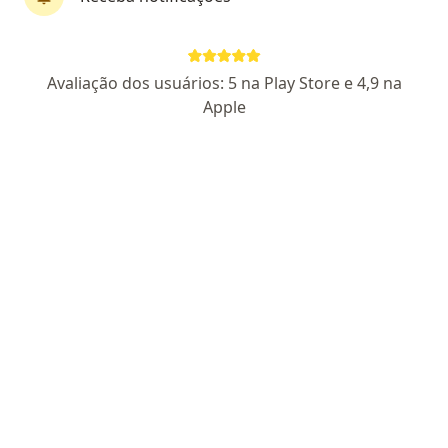
CRM SP 55345
| RQE Ginecologista Nº: 100027
Endereço 1
Endereço 2
Avaliação dos usuários: 5 na Play Store e 4,9 na
Apple
Rua Felipe Sabag, 200 - 3 Andar 4D Sala, Ribeirão Pires
•
Mapa
VIDA ESPAÇO MÉDICO RIBEIRÃO PIRES
Aceita Sistemas e Planos de Saúde
Consulta ginecologia
Esse especialista não oferece agendamento online para esse endereço.
Solicite um atendimento
Pesquisas relacionadas
Doenças mais tratadas
Menopausa Santo André