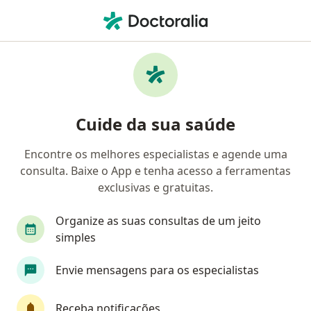
Men
Ginecologista • Santo André, São Paulo SP
Filtros
Convênio:
Sistemas e Planos 
Ginecologistas Sistemas e Planos de Saúde
Cuide da sua saúde
em Santo André
Encontre os melhores especialistas e agende uma
consulta. Baixe o App e tenha acesso a ferramentas
exclusivas e gratuitas.
Organize as suas consultas de um jeito
simples
Dra. Elizabeth Alves Faria
Envie mensagens para os especialistas
·
Mais
Ginecologista
62 opiniões
Receba notificações