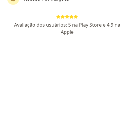
Dra. Luiza Barboza de Souza
·
Mais
Ginecologista
Avaliação dos usuários: 5 na Play Store e 4,9 na
42 opiniões
Apple
CRM RS 45298
RQE Nº: 41957
Pacientes fiéis
Endereço
Teleconsulta
Avenida Presidente Getúlio Vargas 368 sala 606, Alvorada
•
Mapa
CEM - Centro de Especialidades Médicas
Consulta ginecologia
R$ 200
Esse especialista não oferece agendamento online para esse endereço.
Solicite um atendimento