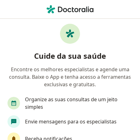
Men
Ginecologista • Viamão, Rio Grande do Sul RS
Filtros
Convênio
Mapa
Ginecologistas em Viamão
Cuide da sua saúde
Encontre os melhores especialistas e agende uma
Qual é o seu convênio?
consulta. Baixe o App e tenha acesso a ferramentas
Unimed Intercâmbio
Unimed Porto Alegre
exclusivas e gratuitas.
Organize as suas consultas de um jeito
simples
Envie mensagens para os especialistas
Receba notificações