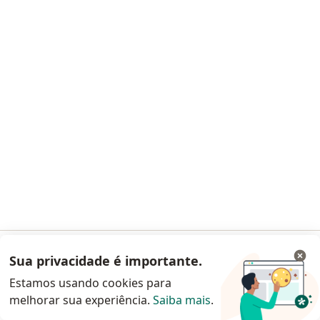
Avenida Presidente Getúlio Vargas 1390, Alvorada
•
Mapa
Salute Rede de Clínicas
Nenhum profissional neste centro médico tem consultas disponíveis
Mostrar perfil
Dra. Gabriela Azevedo Alves
Sua privacidade é importante.
Acessar App
Ginecologista
Estamos usando cookies para
CRM RS 50746
- RQE Nº: 47568
melhorar sua experiência.
Saiba mais
.
Continuar pelo site da Doctoralia
Rua Isabel Bastos 199, Viamão
•
Mapa