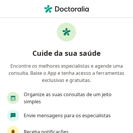
Men
Ginecologista • Novo Hamburgo, Rio Grande do Sul RS
Filtros
Convênio
Mapa
Ginecologistas em Novo Hamburgo
Cuide da sua saúde
Encontre os melhores especialistas e agende uma
Qual é o seu convênio?
consulta. Baixe o App e tenha acesso a ferramentas
Unimed
Bradesco Saúde
exclusivas e gratuitas.
Sul América Saúde
Amil
Organize as suas consultas de um jeito
simples
Golden Cross
Veja mais
Envie mensagens para os especialistas
Receba notificações