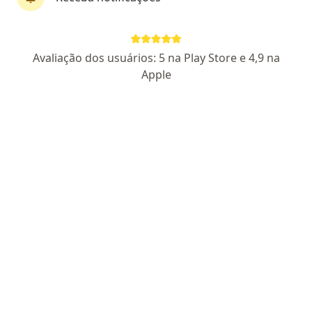
Avaliação dos usuários: 5 na Play Store e 4,9 na
Apple
Dra. Julia Barbian
·
Mais
Ginecologista
25 opiniões
CRM RS 51740
RQE Nº: 45500
Endereço
Teleconsulta
Avenida Doutor Maurício Cardoso, 872 - sala 42, Novo Hamburgo
•
Mapa
Consultório Julia Barbian
Consulta ginecologia
R$ 400
Esse especialista não oferece agendamento online para esse endereço.