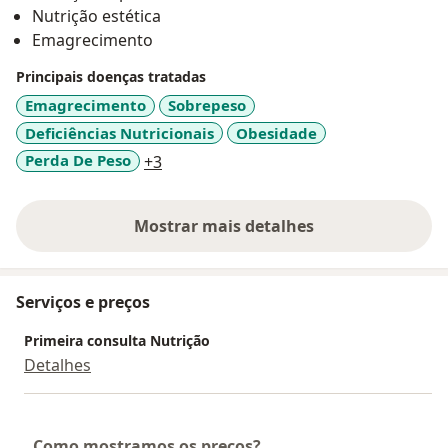
Nutrição estética
Emagrecimento
Principais doenças tratadas
Emagrecimento
Sobrepeso
Deficiências Nutricionais
Obesidade
a11y_sr_more_diseases
Perda De Peso
+3
Mostrar mais detalhes
sobre a experiência
Serviços e preços
Primeira consulta Nutrição
Detalhes
Como mostramos os preços?