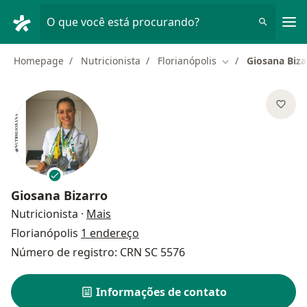
Men
O que você está procurando?
Homepage
Nutricionista
Florianópolis
Giosana Biza
Mudar de cidade
Giosana Bizarro
sobre as especializações
Nutricionista
·
Mais
Florianópolis
1 endereço
Número de registro: CRN SC 5576
Informações de contato