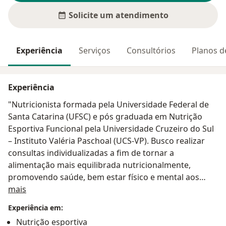
Solicite um atendimento
Experiência
Serviços
Consultórios
Planos d
Experiência
"Nutricionista formada pela Universidade Federal de
Santa Catarina (UFSC) e pós graduada em Nutrição
Esportiva Funcional pela Universidade Cruzeiro do Sul
– Instituto Valéria Paschoal (UCS-VP). Busco realizar
consultas individualizadas a fim de tornar a
alimentação mais equilibrada nutricionalmente,
promovendo saúde, bem estar físico e mental aos
Sobre mim
meus clientes. Possuo atuação na área clínica e
mais
esportiva com o foco em atendimentos para Educação
Experiência em:
Nutricional, Avaliação Nutricional, Emagrecimento,
Nutrição esportiva
Ganho de massa muscular e Performance Esportiva."