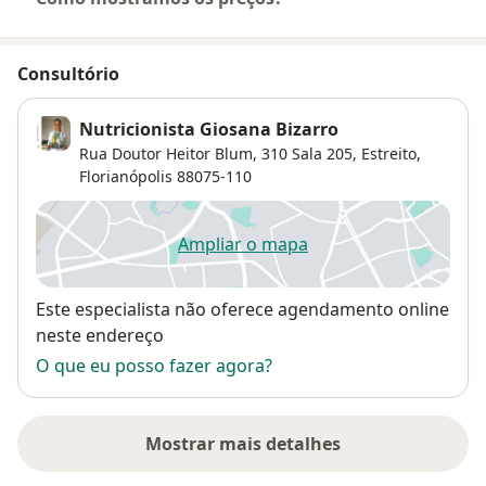
Consultório
Nutricionista Giosana Bizarro
Rua Doutor Heitor Blum, 310 Sala 205,
Estreito
,
Florianópolis
88075-110
Ampliar o mapa
abre num novo separador
Disponibilidade
Este especialista não oferece agendamento online
neste endereço
O que eu posso fazer agora?
Mostrar mais detalhes
sobre o endereço