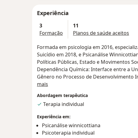
Experiência
3
11
Formação
Planos de saúde aceitos
Formada em psicologia em 2016, especial
Suicídio em 2018, e Psicanálise Winnicottiana, cursando atualmente. Cursos em
Políticas Públicas, Estado e Movimentos Soc
Dependência Química: Interface entre a Uni
Gênero no Processo de Desenvolvimento In
Sobre mim
Em 2017 atuei como psicóloga em uma Or
mais
crianças e adolescentes vítimas de violênc
Abordagem terapêutica
2018, Trabalhei na Universidade Santo Ama
Terapia individual
Clínica escola de psicologia.
Atuo na Psicologia Clínica, em consultório 
Experiência em:
dedico apenas ao consultório particular.
Psicanálise winnicottiana
Faço pesquisa, e tenho alguns artigos publ
Psicoterapia individual
da Juventude Negra( Apresentado no XIX En