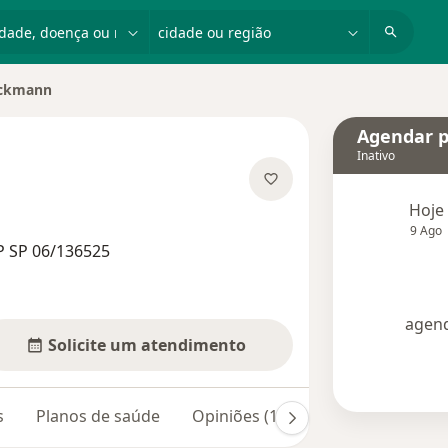
dade, doença ou nome
cidade ou região
Eckmann
ade
Agendar p
Inativo
 especializações
Hoje
9 Ago
P SP 06/136525
agend
Solicite um atendimento
s
Planos de saúde
Opiniões (16)
Dúvidas respond