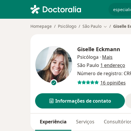
especiali
Homepage
Psicólogo
São Paulo
Giselle 
Mudar de cid
Giselle Eckmann
sobre as
Psicóloga
·
Mais
São Paulo
1 endereço
Número de registro: CR
16 opiniões
Informações de contato
Experiência
Serviços
Consultório