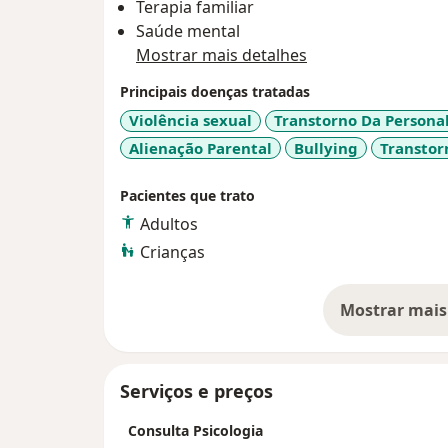
Terapia familiar
Ansiedade e Tabagismo ( Apresentado em C
Saúde mental
psicodinâmicos em pacientes Borderline - 
Mostrar mais detalhes
USP).
Realizo atendimento com adolescentes, adul
Principais doenças tratadas
abordagem psicanalítica winnicottiana.
Violência sexual
Transtorno Da Personal
Tenho experiência com, adolescentes e adul
Alienação Parental
Bullying
Transtor
bullyng, preconceitos, agressões, luto e relacio
ansiedade, depressão, transtorno borderline transtornos de personalida
Pacientes que trato
auto- mutilação.
Adultos
Crianças
Mostrar mais
so
Serviços e preços
Consulta Psicologia