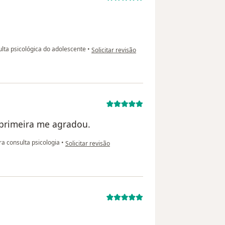
na opinião do utilizador Célio YNG
lta psicológica do adolescente
•
Solicitar revisão
 primeira me agradou.
na opinião do utilizador Albert
a consulta psicologia
•
Solicitar revisão