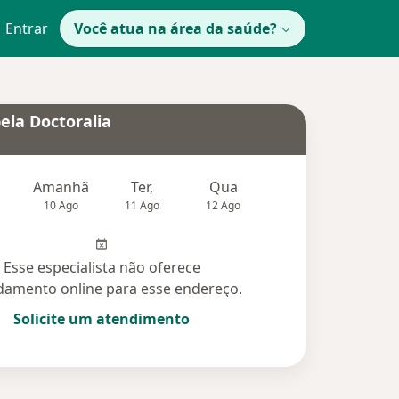
Entrar
Você atua na área da saúde?
ela Doctoralia
Amanhã
Ter,
Qua
Qui,
Sex,
10 Ago
11 Ago
12 Ago
13 Ago
14 Ag
Esse especialista não oferece
amento online para esse endereço.
Solicite um atendimento
idas (19)