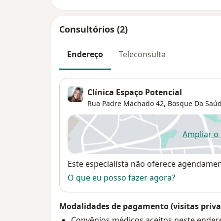
Consultórios (2)
Endereço
Teleconsulta
Clínica Espaço Potencial
Rua Padre Machado 42,
Bosque Da Saú
Ampliar o
ab
Disponibilidade
Este especialista não oferece agendame
O que eu posso fazer agora?
Modalidades de pagamento (visitas priva
Convênios médicos aceitos neste ender