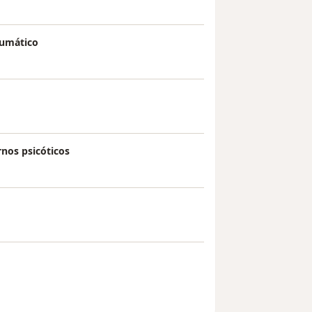
aumático
rnos psicóticos