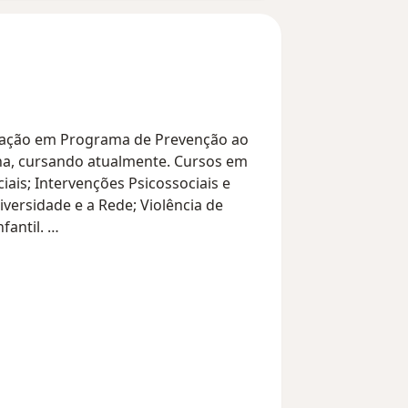
ização em Programa de Prevenção ao
iais; Intervenções Psicossociais e
versidade e a Rede; Violência de
fantil.
ganização Não Governamental, com
ia Doméstica;
ro, como técnica responsável pela
particular desde 2017, e hoje me
icados, como Psicologia e o Genocídio
contro Nacional da Abrapso - UFU);