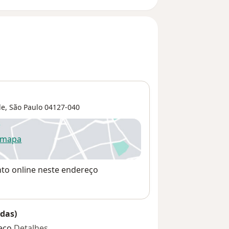
de
,
São Paulo
04127-040
 mapa
re num novo separador
nto online neste endereço
das)
eço
Detalhes