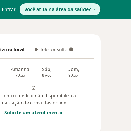
Entrar
Você atua na área da saúde?
ta no local
Teleconsulta
 no local
Teleconsulta
Amanhã
Sáb,
Dom,
Segunda-feira
Ter,
7 Ago
8 Ago
9 Ago
10 Ago
11 Ag
 centro médico não disponibiliza a
marcação de consultas online
Solicite um atendimento