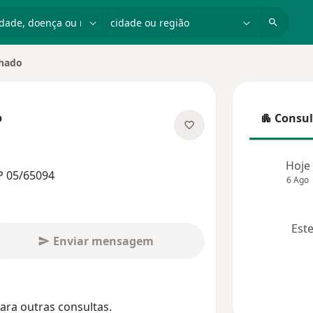
dade, doença ou nome
cidade ou região
chado
e
o
Consul
Consulta
 especializações
Hoje
P 05/65094
6 Ago
Este
Enviar mensagem
ara outras consultas.