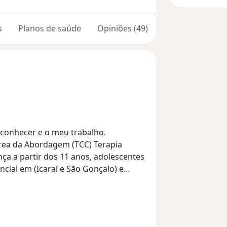
s
Planos de saúde
Opiniões (49)
 conhecer e o meu trabalho.
 área da Abordagem (TCC) Terapia
ça a partir dos 11 anos, adolescentes
ial em (Icaraí e São Gonçalo) e
(UNESA) no ano de 2021. Pós
alho com quadro de: Depressão,
o, Toc, Estresse (entre outros).