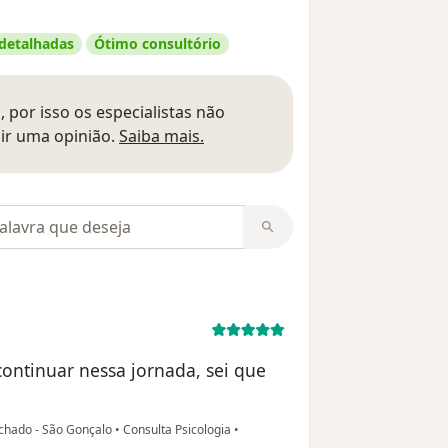
 detalhadas
Ótimo consultório
 por isso os especialistas não
Saber mais sobre pareceres
ir uma opinião.
Saiba mais.
m opiniões
continuar nessa jornada, sei que
achado - São Gonçalo
•
Consulta Psicologia
•