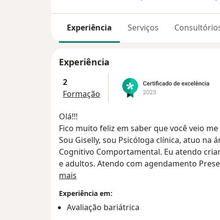
Experiência
Serviços
Consultório
Experiência
2
Formação
Olá!!!
Fico muito feliz em saber que você veio me
Sou Giselly, sou Psicóloga clínica, atuo na
Cognitivo Comportamental. Eu atendo crian
e adultos. Atendo com agendamento Presenc
Sobre mim
Online.
mais
Sou formada pela Faculdade Estácio de Sá 
Experiência em:
Graduação pela da Faculdade Futura. Trab
Avaliação bariátrica
Ansiedade, Transtorno, Trauma, Fobia, Pânic