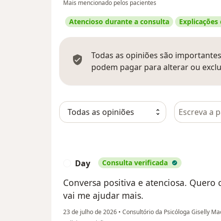
Mais mencionado pelos pacientes
Atencioso durante a consulta
Explicações
Todas as opiniões são importantes,
podem pagar para alterar ou exclu
Pesquisar e
Day
Consulta verificada
D
Conversa positiva e atenciosa. Quero 
vai me ajudar mais.
23 de julho de 2026
•
Consultório da Psicóloga Giselly M
na opinião do utilizador Day