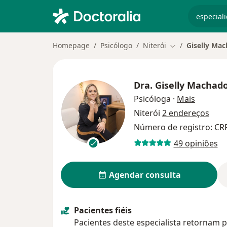
especiali
Homepage
Psicólogo
Niterói
Giselly Ma
Mudar de cidad
Dra.
Giselly Machad
sobre as
Psicóloga
·
Mais
Niterói
2 endereços
Número de registro: CR
49 opiniões
Agendar consulta
Pacientes fiéis
Pacientes deste especialista retornam p