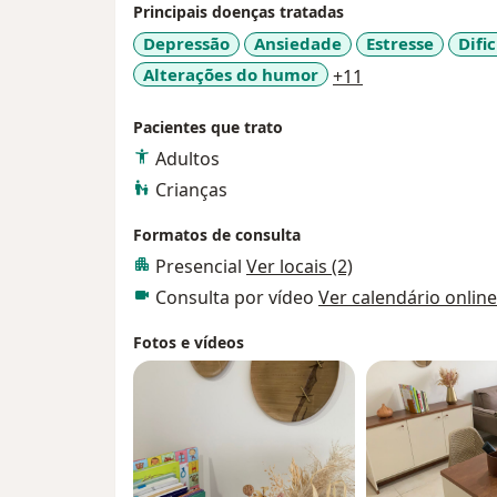
Trabalho com o preparatório para cirurgia b
Principais doenças tratadas
A psicologia se dedica em compreender a
Depressão
Ansiedade
Estresse
Difi
particularidade, capaz de promover a mu
a11y_sr_more_d
Alterações do humor
+11
qual está inserido.
Te aguardo para maiores informações.
Pacientes que trato
Adultos
Crianças
Formatos de consulta
Presencial
Ver locais (2)
Consulta por vídeo
Ver calendário online
Fotos e vídeos