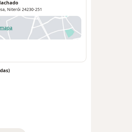
 Machado
osa
,
Niterói
24230-251
 mapa
re num novo separador
das)