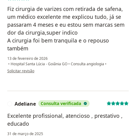
Fiz cirurgia de varizes com retirada de safena,
um médico excelente me explicou tudo, já se
passaram 4 meses e eu estou sem marcas sem
dor da cirurgia,super indico
A cirurgia foi bem tranquila e o repouso
também
13 de fevereiro de 2026
•
Hospital Santa Lúcia - Goiânia GO
•
Consulta angiologia
•
na opinião do utilizador Suzana Souza Gontijo
Solicitar revisão
Adeliane
Consulta verificada
A
Excelente profissional, atencioso , prestativo ,
educado
31 de março de 2025