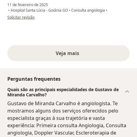
11 de fevereiro de 2025
•
Hospital Santa Lúcia - Goiânia GO
•
Consulta angiologia
•
na opinião do utilizador Eliane Ferreira Barros
Solicitar revisão
Veja mais
opiniões acima
Perguntas frequentes
Quais são as principais especialidades de Gustavo de
Miranda Carvalho?
Gustavo de Miranda Carvalho é angiologista. Te
mostramos alguns dos serviços oferecidos pelo
especialista graças à sua trajetória e vasta
experiência: Primeira consulta Angiologia, Consulta
angiologia, Doppler Vascular, Escleroterapia de