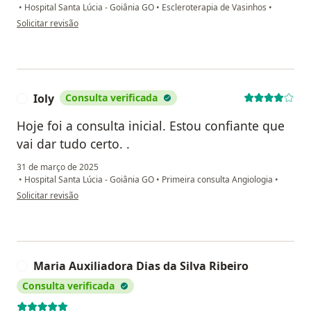
•
Hospital Santa Lúcia - Goiânia GO
•
Escleroterapia de Vasinhos
•
na opinião do utilizador Adeliane
Solicitar revisão
Ioly
Consulta verificada
I
Hoje foi a consulta inicial. Estou confiante que
vai dar tudo certo. .
31 de março de 2025
•
Hospital Santa Lúcia - Goiânia GO
•
Primeira consulta Angiologia
•
na opinião do utilizador Ioly
Solicitar revisão
Maria Auxiliadora Dias da Silva Ribeiro
M
Consulta verificada