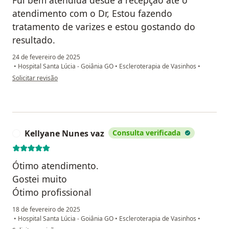
Fui bem atendida desde a recepção ate o
atendimento com o Dr, Estou fazendo
tratamento de varizes e estou gostando do
resultado.
24 de fevereiro de 2025
•
Hospital Santa Lúcia - Goiânia GO
•
Escleroterapia de Vasinhos
•
na opinião do utilizador Valcimar
Solicitar revisão
Kellyane Nunes vaz
Consulta verificada
K
Ótimo atendimento.
Gostei muito
Ótimo profissional
18 de fevereiro de 2025
•
Hospital Santa Lúcia - Goiânia GO
•
Escleroterapia de Vasinhos
•
na opinião do utilizador Kellyane Nunes vaz