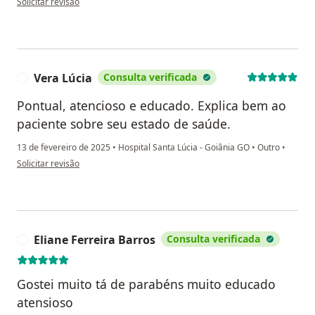
Solicitar revisão
Vera Lúcia
Consulta verificada
V
Pontual, atencioso e educado. Explica bem ao
paciente sobre seu estado de saúde.
13 de fevereiro de 2025
•
Hospital Santa Lúcia - Goiânia GO
•
Outro
•
na opinião do utilizador Vera Lúcia
Solicitar revisão
Eliane Ferreira Barros
Consulta verificada
E
Gostei muito tá de parabéns muito educado
atensioso