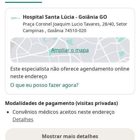
Hospital Santa Lúcia - Goiânia GO
Praça Coronel Joaquim Lucio Tavares, 28/40,
Setor
Campinas
,
Goiânia
74510-020
Ampliar o mapa
abre num novo separador
Disponibilidade
Este especialista não oferece agendamento online
neste endereço
O que eu posso fazer agora?
Modalidades de pagamento (visitas privadas)
Convênios médicos aceitos neste endereço
Detalhes
Mostrar mais detalhes
sobre o endereço