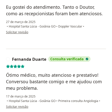
Eu gostei do atendimento. Tanto o Doutor,
como as recepcionistas foram bem atenciosos.
27 de março de 2025
•
Hospital Santa Lúcia - Goiânia GO
•
Doppler Vascular
•
na opinião do utilizador Maria Auxiliadora Dias da Silva Ribeiro
Solicitar revisão
Fernanda Duarte
Consulta verificada
F
Ótimo médico, muito atencioso e prestativo!
Conversou bastante comigo e me ajudou com
meu problema.
17 de março de 2025
•
Hospital Santa Lúcia - Goiânia GO
•
Primeira consulta Angiologia
•
na opinião do utilizador Fernanda Duarte
Solicitar revisão