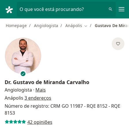
Men
O que você está procurando?
Homepage
Angiologista
Anápolis
Gustavo De Mira
Mudar de cidade
Dr.
Gustavo de Miranda Carvalho
sobre as especializações
Angiologista
·
Mais
Anápolis
3 endereços
Número de registro: CRM GO 11987 - RQE 8152 - RQE
8153
42 opiniões