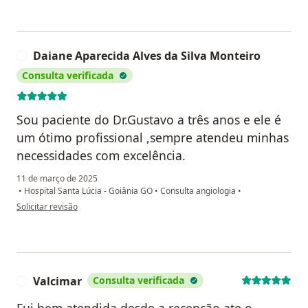
Daiane Aparecida Alves da Silva Monteiro
D
Consulta verificada
Sou paciente do Dr.Gustavo a três anos e ele é
um ótimo profissional ,sempre atendeu minhas
necessidades com excelência.
11 de março de 2025
•
Hospital Santa Lúcia - Goiânia GO
•
Consulta angiologia
•
na opinião do utilizador Daiane Aparecida Alves da Silva Monteiro
Solicitar revisão
Valcimar
Consulta verificada
V