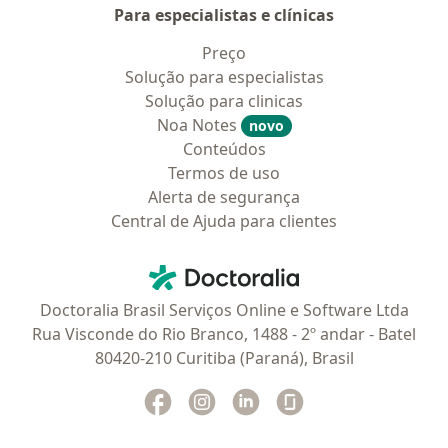
Para especialistas e clínicas
Preço
Solução para especialistas
Solução para clinicas
Noa Notes
novo
Conteúdos
Termos de uso
Alerta de segurança
Central de Ajuda para clientes
Contato
Doctoralia - Homepage
Doctoralia Brasil Serviços Online e Software Ltda
Rua Visconde do Rio Branco, 1488 - 2º andar - Batel
80420-210 Curitiba (Paraná), Brasil
Facebook
abre num novo separador
Instagram
abre num novo separador
Linkedin
abre num novo separad
Glassdoor
abre num novo se