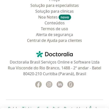
Solução para especialistas
Solução para clinicas
Noa Notes
novo
Conteúdos
Termos de uso
Alerta de segurança
Central de Ajuda para clientes
Contato
Doctoralia - Homepage
Doctoralia Brasil Serviços Online e Software Ltda
Rua Visconde do Rio Branco, 1488 - 2º andar - Batel
80420-210 Curitiba (Paraná), Brasil
Facebook
abre num novo separador
Instagram
abre num novo separador
Linkedin
abre num novo separad
Glassdoor
abre num novo se
abre num novo separador
abre num novo separador
abre num novo separador
abre num novo separado
abre num n
abre
Polska
,
Türkiye
,
España
,
Italia
,
Deutschland
,
Česko
,