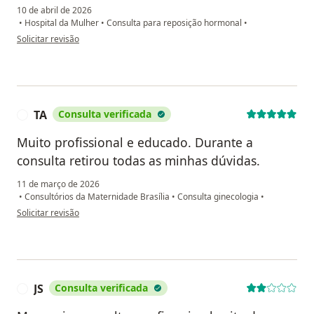
10 de abril de 2026
•
Hospital da Mulher
•
Consulta para reposição hormonal
•
na opinião do utilizador Raiane
Solicitar revisão
TA
Consulta verificada
T
Muito profissional e educado. Durante a
consulta retirou todas as minhas dúvidas.
11 de março de 2026
•
Consultórios da Maternidade Brasília
•
Consulta ginecologia
•
na opinião do utilizador TA
Solicitar revisão
JS
Consulta verificada
J