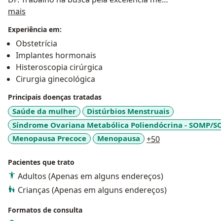
Sobre mim
comprometendo com o melhor para minhas
mais
pacientes. Priorizando um atendimento
Experiência em:
personalizado, de confiança, respeito e um
Obstetrícia
acompanhamento humanizado.
Implantes hormonais
http://lattes.cnpq.br/4966819939198875
Histeroscopia cirúrgica
Cirurgia ginecológica
Principais doenças tratadas
Saúde da mulher
Distúrbios Menstruais
Síndrome Ovariana Metabólica Poliendócrina - SOMP/S
a11y_sr_more_d
Menopausa Precoce
Menopausa
+50
Pacientes que trato
Adultos (Apenas em alguns endereços)
Crianças (Apenas em alguns endereços)
Formatos de consulta