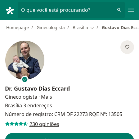
Men
O que você está procurando?
Homepage
Ginecologista
Brasília
Gustavo Dias Ecc
Mudar de cidade
Dr.
Gustavo Dias Eccard
sobre as especializações
Ginecologista
·
Mais
Brasília
3 endereços
Número de registro: CRM DF 22273 RQE Nº: 13505
230 opiniões