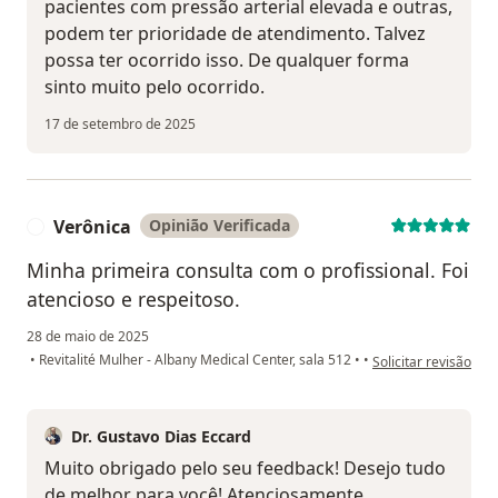
pacientes com pressão arterial elevada e outras,
podem ter prioridade de atendimento. Talvez
possa ter ocorrido isso. De qualquer forma
sinto muito pelo ocorrido.
17 de setembro de 2025
Verônica
Opinião Verificada
V
Minha primeira consulta com o profissional. Foi
atencioso e respeitoso.
28 de maio de 2025
na opinião do utiliz
•
Revitalité Mulher - Albany Medical Center, sala 512
•
•
Solicitar revisão
Dr. Gustavo Dias Eccard
Muito obrigado pelo seu feedback! Desejo tudo
de melhor para você! Atenciosamente.