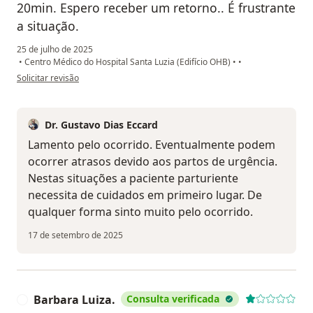
20min. Espero receber um retorno.. É frustrante
a situação.
25 de julho de 2025
•
Centro Médico do Hospital Santa Luzia (Edifício OHB)
•
•
na opinião do utilizador A.M.
Solicitar revisão
Dr. Gustavo Dias Eccard
Lamento pelo ocorrido. Eventualmente podem
ocorrer atrasos devido aos partos de urgência.
Nestas situações a paciente parturiente
necessita de cuidados em primeiro lugar. De
qualquer forma sinto muito pelo ocorrido.
17 de setembro de 2025
Barbara Luiza.
Consulta verificada
B