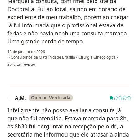
Marquei a consulta, confirmei pelo site da
Doctoralia. Fui ao local, saindo em horario de
expediente de meu trabalho, porém ao chegar
lá fui informada que o profissional estava de
férias e não havia nenhuma consulta marcada.
Uma grande perda de tempo.
13 de janeiro de 2026
•
Consultórios da Maternidade Brasília
•
Cirurgia Ginecológica
•
na opinião do utilizador JS
Solicitar revisão
A.M.
Opinião Verificada
A
Infelizmente não posso avaliar a consulta já
que não fui atendida. Estava marcada para 8h,
às 8h30 fui perguntar na recepção pelo dr., a
secretária me informou que ele atrasaria ainda