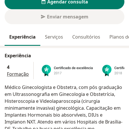
Agendar consulta
Enviar mensagem
Experiência
Serviços
Consultórios
Planos d
Experiência
4
Formação
Médico Ginecologista e Obstetra, com pós graduação
em Ultrassonografia em Ginecologia e Obstetrícia,
Histeroscopia e Videolaparoscopia (cirurgia
minimamente invasiva) ginecológica. Capacitação em
Implantes Hormonais bio absorvíveis, DIUs e
Implanon NXT. Atendo em vários Hospitais de Brasília-
DF. Trabalho na busca pela excelência me