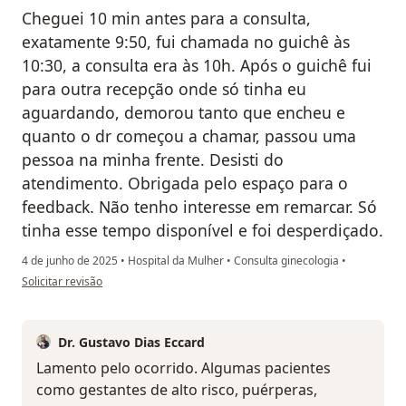
Cheguei 10 min antes para a consulta,
exatamente 9:50, fui chamada no guichê às
10:30, a consulta era às 10h. Após o guichê fui
para outra recepção onde só tinha eu
aguardando, demorou tanto que encheu e
quanto o dr começou a chamar, passou uma
pessoa na minha frente. Desisti do
atendimento. Obrigada pelo espaço para o
feedback. Não tenho interesse em remarcar. Só
tinha esse tempo disponível e foi desperdiçado.
4 de junho de 2025
•
Hospital da Mulher
•
Consulta ginecologia
•
na opinião do utilizador Barbara Luiza.
Solicitar revisão
Dr. Gustavo Dias Eccard
Lamento pelo ocorrido. Algumas pacientes
como gestantes de alto risco, puérperas,