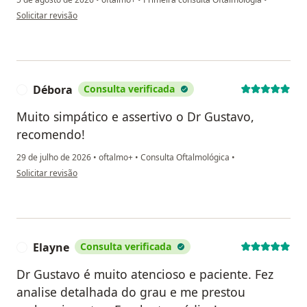
na opinião do utilizador Magna
Solicitar revisão
Débora
Consulta verificada
D
Muito simpático e assertivo o Dr Gustavo,
recomendo!
29 de julho de 2026
•
oftalmo+
•
Consulta Oftalmológica
•
na opinião do utilizador Débora
Solicitar revisão
Elayne
Consulta verificada
E
Dr Gustavo é muito atencioso e paciente. Fez
analise detalhada do grau e me prestou