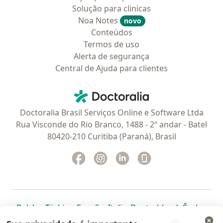
Solução para clinicas
Noa Notes
novo
Conteúdos
Termos de uso
Alerta de segurança
Central de Ajuda para clientes
Contato
Doctoralia - Homepage
Doctoralia Brasil Serviços Online e Software Ltda
Rua Visconde do Rio Branco, 1488 - 2º andar - Batel
80420-210 Curitiba (Paraná), Brasil
Facebook
abre num novo separador
Instagram
abre num novo separador
Linkedin
abre num novo separad
Glassdoor
abre num novo se
abre num novo separador
abre num novo separador
abre num novo separador
abre num novo separado
abre num n
abre
Polska
,
Türkiye
,
España
,
Italia
,
Deutschland
,
Česko
,
abre num novo separador
abre num novo separador
abre num novo separador
abre num novo separa
abre num no
abre n
Portugal
,
México
,
Chile
,
Brasil
,
Argentina
,
Perú
,