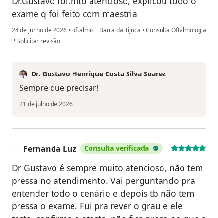
Dr.Gustavo foi.mto atencioso, explicou todo o
exame q foi feito com maestria
24 de junho de 2026
•
oftalmo + Barra da Tijuca
•
Consulta Oftalmologia
na opinião do utilizador Claudia Riffald
•
Solicitar revisão
Dr. Gustavo Henrique Costa Silva Suarez
Sempre que precisar!
21 de julho de 2026
Fernanda Luz
Consulta verificada
F
Dr Gustavo é sempre muito atencioso, não tem
pressa no atendimento. Vai perguntando pra
entender todo o cenário e depois tb não tem
pressa o exame. Fui pra rever o grau e ele