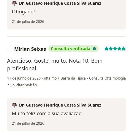
Dr. Gustavo Henrique Costa Silva Suarez
Obrigado!
21 de julho de 2026
Mirian Seixas
Consulta verificada
M
Atencioso. Gostei muito. Nota 10. Bom
profissional
17 de junho de 2026
•
oftalmo + Barra da Tijuca
•
Consulta Oftalmologia
na opinião do utilizador Mirian Seixas
•
Solicitar revisão
Dr. Gustavo Henrique Costa Silva Suarez
Muito feliz com a sua avaliação
21 de julho de 2026