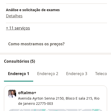
Análise e solicitação de exames
Detalhes
+ 11 serviços
Como mostramos os preços?
Consultórios (5)
Endereço 1
Endereço 2
Endereço 3
Telecons
oftalmo+
Avenida Ayrton Senna 2150,
Bloco E sala 215,
Rio
de Janeiro
22775-003