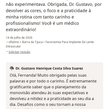
não experimentava. Obrigada, Dr. Gustavo, por
devolver as cores, o foco e a praticidade à
minha rotina com tanto carinho e
profissionalismo! Você é um médico
extraordinário!
14 de julho de 2026
•
oftalmo + Barra da Tijuca
•
Facectomia Para Implante De Lente
Intraocular
na opinião do utilizador Fernanda Gubolin
•
Solicitar revisão
Dr. Gustavo Henrique Costa Silva Suarez
Olá, Fernanda! Muito obrigado pelas suas
palavras e por todo o carinho. É extremamente
gratificante saber que o planejamento da
monovisão atendeu às suas expectativas e
devolveu a nitidez e a praticidade ao seu dia a
dia. Desafios como o seu tornam a nossa