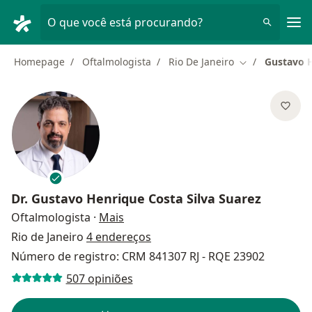
Men
O que você está procurando?
Homepage
Oftalmologista
Rio De Janeiro
Gustavo H
Mudar de cida
Dr.
Gustavo Henrique Costa Silva Suarez
sobre as especializações
Oftalmologista
·
Mais
Rio de Janeiro
4 endereços
Número de registro: CRM 841307 RJ - RQE 23902
507 opiniões