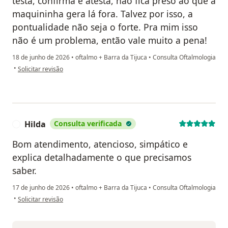
testa, confirma e atesta, não fica preso ao que a
maquininha gera lá fora. Talvez por isso, a
pontualidade não seja o forte. Pra mim isso
não é um problema, então vale muito a pena!
18 de junho de 2026
•
oftalmo + Barra da Tijuca
•
Consulta Oftalmologia
na opinião do utilizador Fernanda Luz
•
Solicitar revisão
Hilda
Consulta verificada
H
Bom atendimento, atencioso, simpático e
explica detalhadamente o que precisamos
saber.
17 de junho de 2026
•
oftalmo + Barra da Tijuca
•
Consulta Oftalmologia
na opinião do utilizador Hilda
•
Solicitar revisão