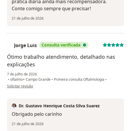
prática diária ainda mais recompensadora.
Conte comigo sempre que precisar!
21 de julho de 2026
Jorge Luis
Consulta verificada
J
Ótimo trabalho atendimento, detalhado nas
explicações
7 de julho de 2026
•
oftalmo+ Campo Grande
•
Primeira consulta Oftalmologia
•
na opinião do utilizador Jorge Luis
Solicitar revisão
Dr. Gustavo Henrique Costa Silva Suarez
Obrigado pelo carinho
21 de julho de 2026