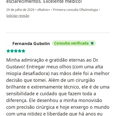
esclarecimentos. Excelente médico!
29 de julho de 2026
•
oftalmo+
•
Primeira consulta Oftalmologia
•
na opinião do utilizador Elayne
Solicitar revisão
Fernanda Gubolin
Consulta verificada
F
Minha admiração e gratidão eternas ao Dr.
Gustavo! Entregar meus olhos (com uma alta
miopia desafiadora) nas mãos dele foi a melhor
decisão que tomei. Além de um cirurgião
brilhante e extremamente técnico, ele é de uma
sensibilidade e cuidado que fazem toda a
diferença. Ele desenhou a minha monovisão
com precisão cirúrgica e hoje enxergo o mundo
com uma nitidez e liberdade que há anos eu