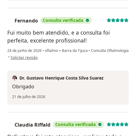
Fernando
Consulta verificada
F
Fui muito bem atendido, e a consulta foi
perfeita, excelente profissional!
24 de junho de 2026
•
oftalmo + Barra da Tijuca
•
Consulta Oftalmologia
na opinião do utilizador Fernando
•
Solicitar revisão
Dr. Gustavo Henrique Costa Silva Suarez
Obrigado
21 de julho de 2026
Claudia Riffald
Consulta verificada
C