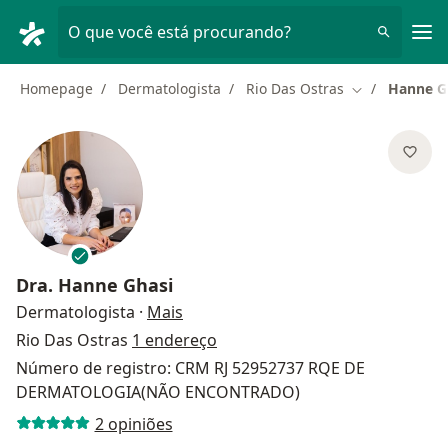
Men
O que você está procurando?
Homepage
Dermatologista
Rio Das Ostras
Hanne G
Mudar de cid
Dra.
Hanne Ghasi
sobre as especializações
Dermatologista
·
Mais
Rio Das Ostras
1 endereço
Número de registro: CRM RJ 52952737 RQE DE
DERMATOLOGIA(NÃO ENCONTRADO)
2 opiniões