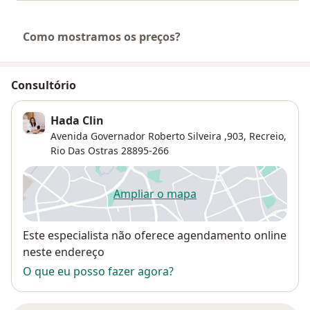
Como mostramos os preços?
Consultório
Hada Clin
Avenida Governador Roberto Silveira ,903,
Recreio
,
Rio Das Ostras
28895-266
Ampliar o mapa
abre num novo separador
Disponibilidade
Este especialista não oferece agendamento online
neste endereço
O que eu posso fazer agora?