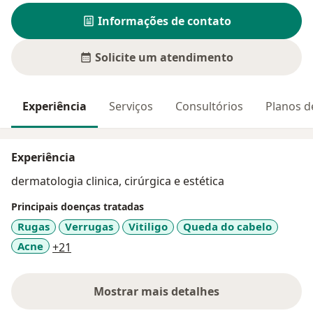
Informações de contato
Solicite um atendimento
Experiência
Serviços
Consultórios
Planos d
Experiência
dermatologia clinica, cirúrgica e estética
Principais doenças tratadas
Rugas
Verrugas
Vitiligo
Queda do cabelo
a11y_sr_more_diseases
Acne
+21
Mostrar mais detalhes
sobre a experiência