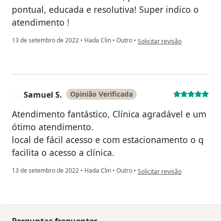
pontual, educada e resolutiva! Super indico o
atendimento !
na opinião do utilizador Franq
13 de setembro de 2022
•
Hada Clin
•
Outro
•
Solicitar revisão
Samuel S.
Opinião Verificada
S
Atendimento fantástico, Clínica agradável e um
ótimo atendimento.
local de fácil acesso e com estacionamento o q
facilita o acesso a clínica.
na opinião do utilizador Samue
13 de setembro de 2022
•
Hada Clin
•
Outro
•
Solicitar revisão