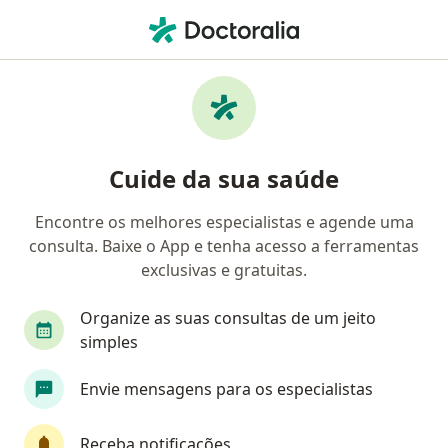
Men
O que você está procurando?
Homepage
Ortopedista - Traumatologista
Fortaleza
Muda
Cuide da sua saúde
Encontre os melhores especialistas e agende uma
consulta. Baixe o App e tenha acesso a ferramentas
exclusivas e gratuitas.
Dr.
Heitor Dourado
sobre as especializa
Ortopedista - Traumatologista
·
Mais
Organize as suas consultas de um jeito
Fortaleza
5 endereços
simples
Número de registro: CRM CE 18503 | RQE Ortopedista
Envie mensagens para os especialistas
- Traumatologista Nº: 12562
613 opiniões
Receba notificações