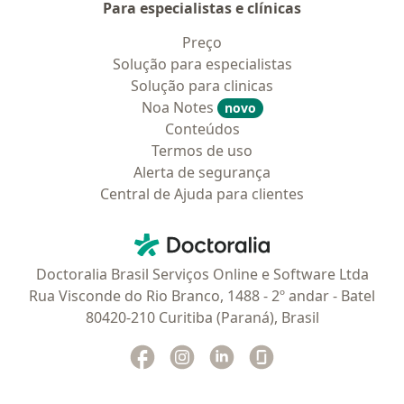
Para especialistas e clínicas
Preço
Solução para especialistas
Solução para clinicas
Noa Notes
novo
Conteúdos
Termos de uso
Alerta de segurança
Central de Ajuda para clientes
Contato
Doctoralia - Homepage
Doctoralia Brasil Serviços Online e Software Ltda
Rua Visconde do Rio Branco, 1488 - 2º andar - Batel
80420-210 Curitiba (Paraná), Brasil
Facebook
abre num novo separador
Instagram
abre num novo separador
Linkedin
abre num novo separad
Glassdoor
abre num novo se