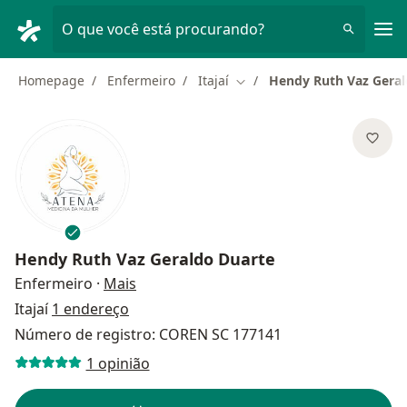
Men
O que você está procurando?
Homepage
Enfermeiro
Itajaí
Hendy Ruth Vaz Geral
Mudar de cidade
Hendy Ruth Vaz Geraldo Duarte
sobre as especializações
Enfermeiro
·
Mais
Itajaí
1 endereço
Número de registro: COREN SC 177141
1 opinião