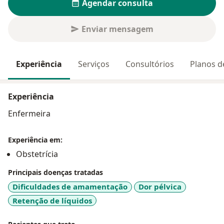
Agendar consulta
Enviar mensagem
Experiência
Serviços
Consultórios
Planos d
Experiência
Enfermeira
Experiência em:
Obstetrícia
Principais doenças tratadas
Dificuldades de amamentação
Dor pélvica
Retenção de líquidos