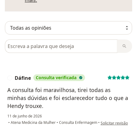
mais.
Pesquisar em opiniões
Dáfine
Consulta verificada
D
A consulta foi maravilhosa, tirei todas as
minhas dúvidas e foi esclarecedor tudo o que a
Hendy trouxe.
11 de junho de 2026
na opinião do utiliza
•
Atena Medicina da Mulher
•
Consulta Enfermagem
•
Solicitar revisão