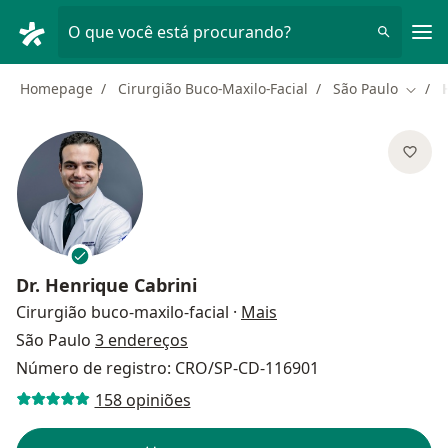
Men
O que você está procurando?
Homepage
Cirurgião Buco-Maxilo-Facial
São Paulo
Mudar
Dr.
Henrique Cabrini
sobre as especializaçõ
Cirurgião buco-maxilo-facial
·
Mais
São Paulo
3 endereços
Número de registro: CRO/SP-CD-116901
158 opiniões