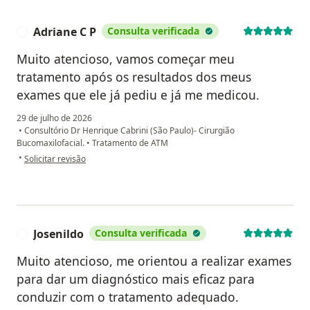
Adriane C P
Consulta verificada
A
Muito atencioso, vamos começar meu
tratamento após os resultados dos meus
exames que ele já pediu e já me medicou.
29 de julho de 2026
•
Consultório Dr Henrique Cabrini (São Paulo)- Cirurgião
Bucomaxilofacial.
•
Tratamento de ATM
na opinião do utilizador Adriane C P
•
Solicitar revisão
Josenildo
Consulta verificada
J
Muito atencioso, me orientou a realizar exames
para dar um diagnóstico mais eficaz para
conduzir com o tratamento adequado.