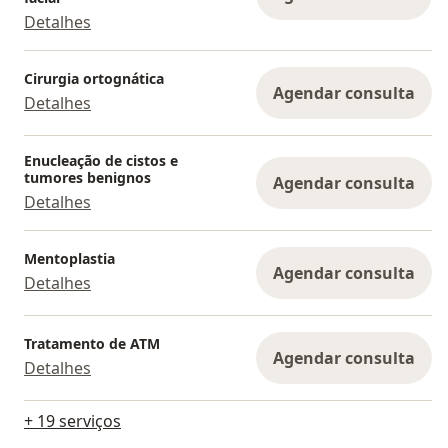
Hospital Santa Paula;
Detalhes
Hospital São Camilo;
Hospital Le Fort;
Cirurgia ortognática
Hospital Vitória;
Agendar consulta
Detalhes
Hospital Metropolitano da Lapa;
Hospital Paulo Sacramento - Jundiaí;
Hospital Santa Elisa - Jundiaí;
Enucleação de cistos e
tumores benignos
Agendar consulta
Hospital Unimed - Campinas e Jundiaí;
Detalhes
Hospital Vivalle - São José dos Campos;
Hospital Santos Dummont - São José dos Campos;
Hospital Orto - São José dos Campos.
Mentoplastia
Agendar consulta
Detalhes
Tratamento de ATM
Agendar consulta
Detalhes
+ 19 serviços