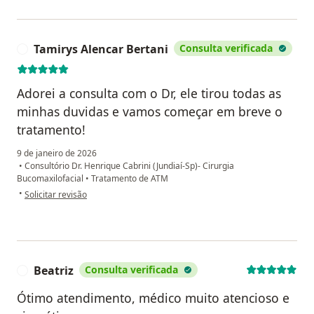
Tamirys Alencar Bertani
Consulta verificada
T
Adorei a consulta com o Dr, ele tirou todas as
minhas duvidas e vamos começar em breve o
tratamento!
9 de janeiro de 2026
•
Consultório Dr. Henrique Cabrini (Jundiaí-Sp)- Cirurgia
Bucomaxilofacial
•
Tratamento de ATM
na opinião do utilizador Tamirys Alencar Bertani
•
Solicitar revisão
Beatriz
Consulta verificada
B
Ótimo atendimento, médico muito atencioso e