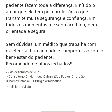
paciente fazem toda a diferença. É nítido o
amor que ele tem pela profissão, o que
transmite muita segurança e confiança. Em
todos os momentos me senti acolhida, bem
orientada e segura.
Sem dúvidas, um médico que trabalha com
excelência, humanidade e compromisso com o
bem-estar do paciente.
Recomendo de olhos fechados!!!
22 de dezembro de 2025
•
Consultório Dr Henrique Cabrini (São Paulo)- Cirurgião
Bucomaxilofacial.
•
Cirurgia ortognática
na opinião do utilizador Amanda Cezar
•
Solicitar revisão