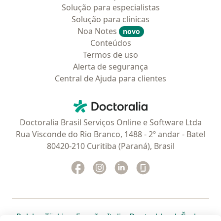
Solução para especialistas
Solução para clinicas
Noa Notes
novo
Conteúdos
Termos de uso
Alerta de segurança
Central de Ajuda para clientes
Contato
Doctoralia - Homepage
Doctoralia Brasil Serviços Online e Software Ltda
Rua Visconde do Rio Branco, 1488 - 2º andar - Batel
80420-210 Curitiba (Paraná), Brasil
Facebook
abre num novo separador
Instagram
abre num novo separador
Linkedin
abre num novo separad
Glassdoor
abre num novo se
abre num novo separador
abre num novo separador
abre num novo separador
abre num novo separado
abre num n
abre
Polska
,
Türkiye
,
España
,
Italia
,
Deutschland
,
Česko
,