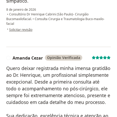
simpático.
8 de janeiro de 2026
•
Consultório Dr Henrique Cabrini (São Paulo)- Cirurgião
Bucomaxilofacial.
•
Consulta Cirurgia e Traumatologia Buco-maxilo-
facial
na opinião do utilizador Beatriz
•
Solicitar revisão
Amanda Cezar
Opinião Verificada
A
Quero deixar registrada minha imensa gratidão
ao Dr. Henrique, um profissional simplesmente
excepcional. Desde a primeira consulta até
todo o acompanhamento no pós-cirúrgico, ele
sempre foi extremamente atencioso, presente e
cuidadoso em cada detalhe do meu processo.
Sua dedicação, excelência técnica e atenção ao