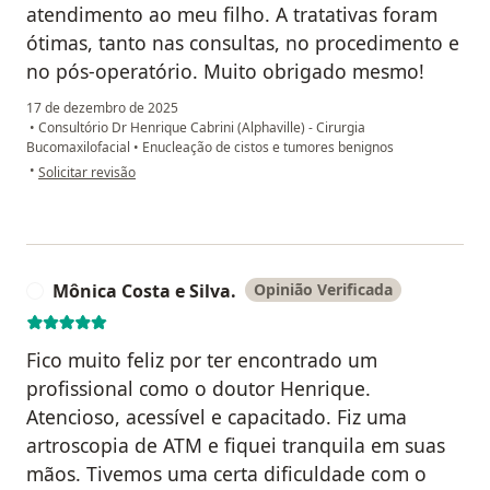
atendimento ao meu filho. A tratativas foram
ótimas, tanto nas consultas, no procedimento e
no pós-operatório. Muito obrigado mesmo!
17 de dezembro de 2025
•
Consultório Dr Henrique Cabrini (Alphaville) - Cirurgia
Bucomaxilofacial
•
Enucleação de cistos e tumores benignos
na opinião do utilizador André Bispo
•
Solicitar revisão
Mônica Costa e Silva.
Opinião Verificada
M
Fico muito feliz por ter encontrado um
profissional como o doutor Henrique.
Atencioso, acessível e capacitado. Fiz uma
artroscopia de ATM e fiquei tranquila em suas
mãos. Tivemos uma certa dificuldade com o