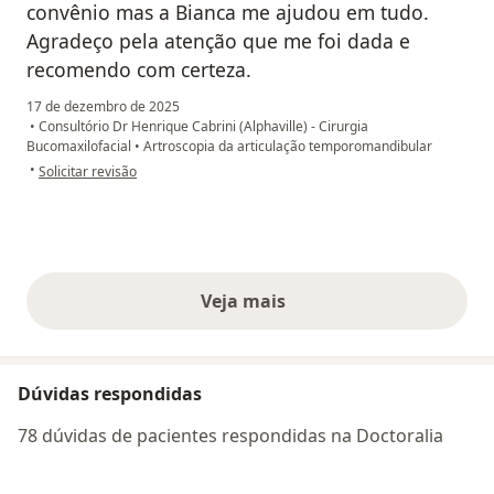
convênio mas a Bianca me ajudou em tudo.
Agradeço pela atenção que me foi dada e
recomendo com certeza.
17 de dezembro de 2025
•
Consultório Dr Henrique Cabrini (Alphaville) - Cirurgia
Bucomaxilofacial
•
Artroscopia da articulação temporomandibular
na opinião do utilizador Mônica Costa e Silva.
•
Solicitar revisão
Veja mais
opiniões acima
Dúvidas respondidas
78 dúvidas de pacientes respondidas na Doctoralia