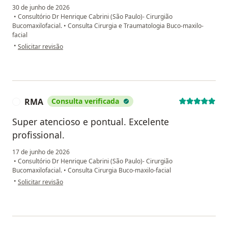
30 de junho de 2026
•
Consultório Dr Henrique Cabrini (São Paulo)- Cirurgião
Bucomaxilofacial.
•
Consulta Cirurgia e Traumatologia Buco-maxilo-
facial
na opinião do utilizador Josenildo
•
Solicitar revisão
RMA
Consulta verificada
R
Super atencioso e pontual. Excelente
profissional.
17 de junho de 2026
•
Consultório Dr Henrique Cabrini (São Paulo)- Cirurgião
Bucomaxilofacial.
•
Consulta Cirurgia Buco-maxilo-facial
na opinião do utilizador RMA
•
Solicitar revisão