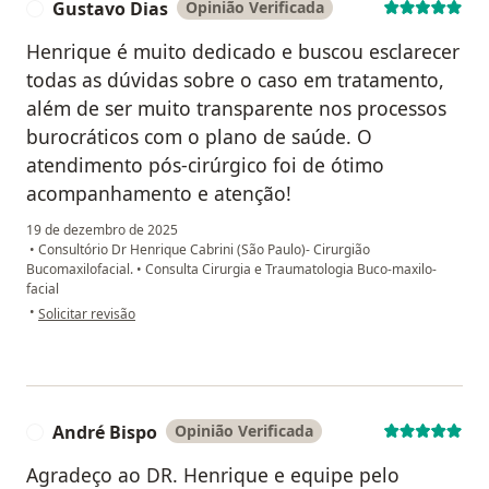
Gustavo Dias
Opinião Verificada
G
Henrique é muito dedicado e buscou esclarecer
todas as dúvidas sobre o caso em tratamento,
além de ser muito transparente nos processos
burocráticos com o plano de saúde. O
atendimento pós-cirúrgico foi de ótimo
acompanhamento e atenção!
19 de dezembro de 2025
•
Consultório Dr Henrique Cabrini (São Paulo)- Cirurgião
Bucomaxilofacial.
•
Consulta Cirurgia e Traumatologia Buco-maxilo-
facial
na opinião do utilizador Gustavo Dias
•
Solicitar revisão
André Bispo
Opinião Verificada
A
Agradeço ao DR. Henrique e equipe pelo