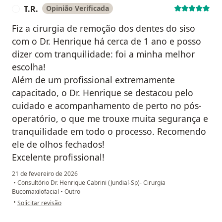
T.R.
Opinião Verificada
T
Fiz a cirurgia de remoção dos dentes do siso
com o Dr. Henrique há cerca de 1 ano e posso
dizer com tranquilidade: foi a minha melhor
escolha!
Além de um profissional extremamente
capacitado, o Dr. Henrique se destacou pelo
cuidado e acompanhamento de perto no pós-
operatório, o que me trouxe muita segurança e
tranquilidade em todo o processo. Recomendo
ele de olhos fechados!
Excelente profissional!
21 de fevereiro de 2026
•
Consultório Dr. Henrique Cabrini (Jundiaí-Sp)- Cirurgia
Bucomaxilofacial
•
Outro
na opinião do utilizador T.R.
•
Solicitar revisão