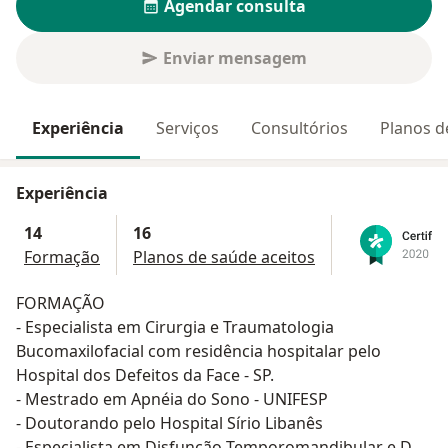
Agendar consulta
Enviar mensagem
Experiência
Serviços
Consultórios
Planos d
Experiência
14
16
Formação
Planos de saúde aceitos
FORMAÇÃO
- Especialista em Cirurgia e Traumatologia
Bucomaxilofacial com residência hospitalar pelo
Hospital dos Defeitos da Face - SP.
- Mestrado em Apnéia do Sono - UNIFESP
- Doutorando pelo Hospital Sírio Libanês
- Especialista em Disfunção Temporomandibular e Dor