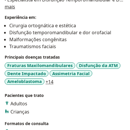
Sobre mim
Orofacial pelo CFO.
mais
- Preceptor da Residência de Cirurgia Bucomaxilofacial
Experiência em:
no Hospital Dr Arthur Ribeiro Saboya.
Cirurgia ortognática e estética
- Cirurgião Chefe de Equipe Hospital Rede D'or Central
Disfunção temporomandibular e dor orofacial
Sul
Malformações congênitas
Traumatismos faciais
ÁREA DE ATUAÇÃO HOSPITALAR:
Cirurgia Ortognática;
Principais doenças tratadas
Mentoplastia;
Fraturas Maxilomandibulares
Disfunção da ATM
Próteses de harmonização facial definitiva;
Dente Impactado
Assimetria Facial
Expansão Cirúrgica da Maxila;
a11y_sr_more_diseases
Ameloblastoma
+14
Cirurgia da ATM (Artroscopia, Artroplastia e Prótese de
ATM);
Pacientes que trato
Cirurgia de tumores e cistos da face;
Adultos
Cirurgia para cálculos (sialolitos) em glândulas
salivares;
Crianças
Tratamento das fissuras labiais e palatinas;
Formatos de consulta
Tratamento de Apnéia do sono;