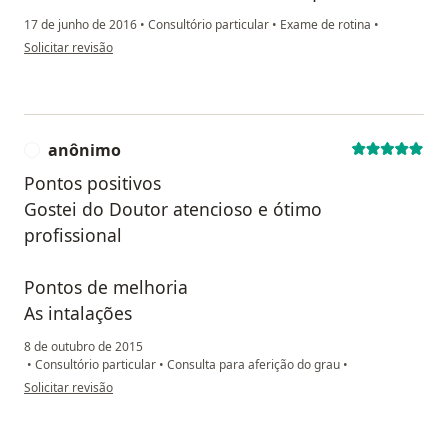
17 de junho de 2016
•
Consultório particular
•
Exame de rotina
•
na opinião do utilizador Sua conta foi excluída
Solicitar revisão
anônimo
A
Pontos positivos
Gostei do Doutor atencioso e ótimo
profissional
Pontos de melhoria
As intalações
8 de outubro de 2015
•
Consultório particular
•
Consulta para aferição do grau
•
na opinião do utilizador anônimo
Solicitar revisão