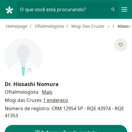
Men
O que você está procurando?
Homepage
Oftalmologista
Mogi Das Cruzes
Hissas
Mudar de ci
Dr.
Hissashi Nomura
sobre as especializações
Oftalmologista
·
Mais
Mogi das Cruzes
1 endereço
Número de registro: CRM 12954 SP - RQE 43974 - RQE
41353