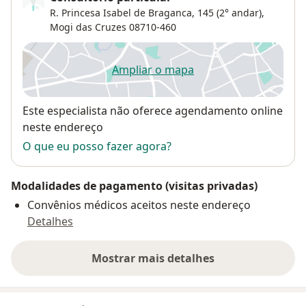
R. Princesa Isabel de Braganca, 145 (2° andar),
Mogi das Cruzes
08710-460
Ampliar o mapa
abre num novo separador
Disponibilidade
Este especialista não oferece agendamento online
neste endereço
O que eu posso fazer agora?
Modalidades de pagamento (visitas privadas)
Convênios médicos aceitos neste endereço
Detalhes
Mostrar mais detalhes
sobre o endereço