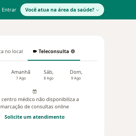
Entrar
Você atua na área da saúde?
a no local
Teleconsulta
 no local
Teleconsulta
Amanhã
Sáb,
Dom,
Segunda-feira
Ter,
7 Ago
8 Ago
9 Ago
10 Ago
11 Ag
 centro médico não disponibiliza a
marcação de consultas online
Solicite um atendimento