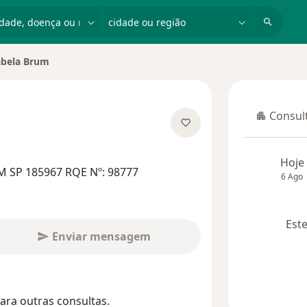
dade, doença ou nome
cidade ou região
abela Brum
de cidade
Consult
Consulta
bre as especializações
Hoje
M SP 185967 RQE Nº: 98777
6 Ago
Este
Enviar mensagem
ara outras consultas.