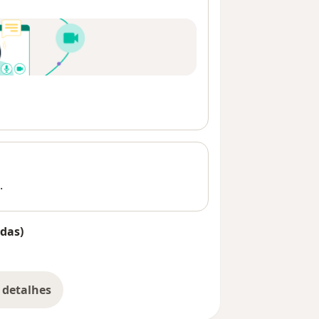
.
das)
 detalhes
bre o endereço