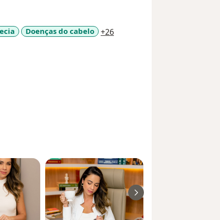
a11y_sr_more_diseases
ecia
Doenças do cabelo
+26