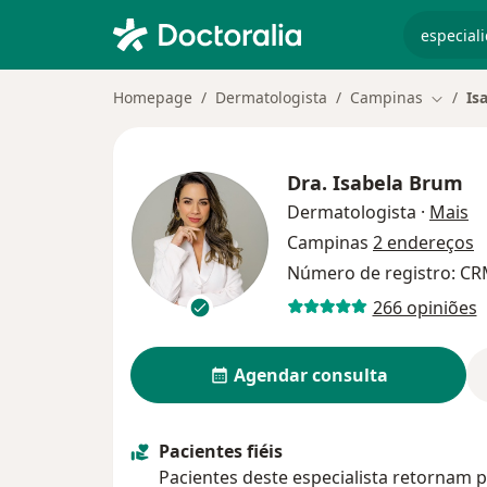
especiali
Homepage
Dermatologista
Campinas
Is
Mudar 
Dra.
Isabela Brum
so
Dermatologista
·
Mais
Campinas
2 endereços
Número de registro: CR
266 opiniões
Agendar consulta
Pacientes fiéis
Pacientes deste especialista retornam p