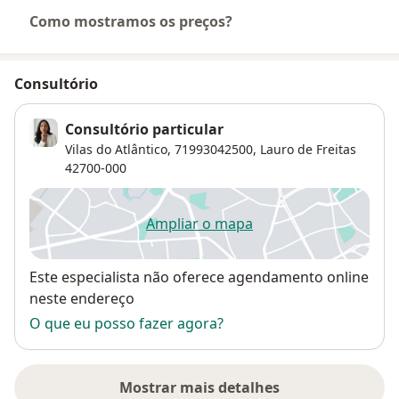
Como mostramos os preços?
Consultório
Consultório particular
Vilas do Atlântico,
71993042500,
Lauro de Freitas
42700-000
Ampliar o mapa
abre num novo separador
Disponibilidade
Este especialista não oferece agendamento online
neste endereço
O que eu posso fazer agora?
Mostrar mais detalhes
sobre o endereço