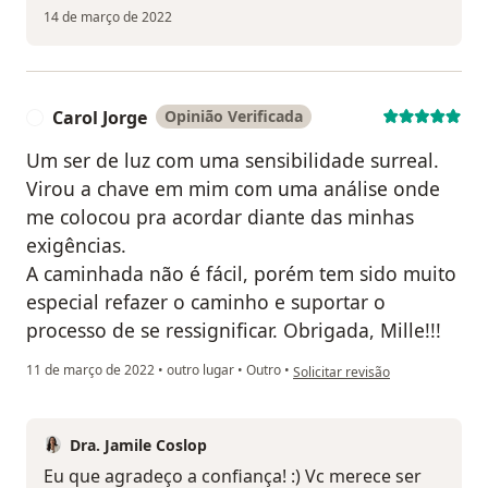
14 de março de 2022
Carol Jorge
Opinião Verificada
C
Um ser de luz com uma sensibilidade surreal.
Virou a chave em mim com uma análise onde
me colocou pra acordar diante das minhas
exigências.
A caminhada não é fácil, porém tem sido muito
especial refazer o caminho e suportar o
processo de se ressignificar. Obrigada, Mille!!!
na opinião do utilizador Carol Jo
11 de março de 2022
•
outro lugar
•
Outro
•
Solicitar revisão
Dra. Jamile Coslop
Eu que agradeço a confiança! :) Vc merece ser