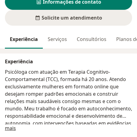
Informações de contato
Solicite um atendimento
Experiência
Serviços
Consultórios
Planos d
Experiência
Psicóloga com atuação em Terapia Cognitivo-
Comportamental (TCC), formada há 20 anos. Atendo
exclusivamente mulheres em formato online que
desejam romper padrões emocionais e construir
relações mais saudáveis consigo mesmas e com o
mundo. Meu trabalho é focado em autoconhecimento,
responsabilidade emocional e desenvolvimento de
autonomia, com intervenções baseadas em evidências
Sobre mim
mais
e direcionadas para mudanças práticas. Ofereço um