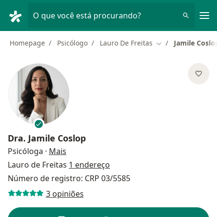
Men
O que você está procurando?
Homepage
Psicólogo
Lauro De Freitas
Jamile Coslo
Mudar de cidade
Dra.
Jamile Coslop
sobre as especializações
Psicóloga
·
Mais
Lauro de Freitas
1 endereço
Número de registro: CRP 03/5585
3 opiniões