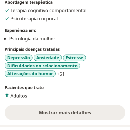
espaço acolhedor, ético e comprometido com
Abordagem terapêutica
resultados consistentes.
Terapia cognitivo comportamental
Psicoterapia corporal
Experiência em:
Psicologia da mulher
Principais doenças tratadas
Depressão
Ansiedade
Estresse
Dificuldades no relacionamento
a11y_sr_more_diseases
Alterações do humor
+51
Pacientes que trato
Adultos
Mostrar mais detalhes
sobre a experiência