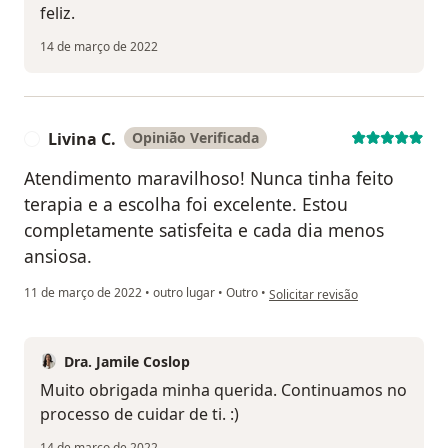
feliz.
14 de março de 2022
Livina C.
Opinião Verificada
L
Atendimento maravilhoso! Nunca tinha feito
terapia e a escolha foi excelente. Estou
completamente satisfeita e cada dia menos
ansiosa.
na opinião do utilizador Livina C.
11 de março de 2022
•
outro lugar
•
Outro
•
Solicitar revisão
Dra. Jamile Coslop
Muito obrigada minha querida. Continuamos no
processo de cuidar de ti. :)
14 de março de 2022