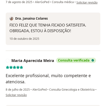
na opinião do utilizad
7 de agosto de 2025
•
AlerGoPed
•
Consulta médica
•
Solicitar revisão
Dra. Janaina Colares
FICO FELIZ QUE TENHA FICADO SATISFEITA.
OBRIGADA, ESTOU À DISPOSIÇÃO!
10 de outubro de 2025
Maria Aparecida Meira
Consulta verificada
M
Excelente profissional, muito competente e
atenciosa.
8 de julho de 2025
•
AlerGoPed
•
Consulta Ginecologia e Obstetrícia
•
na opinião do utilizador Maria Aparecida Meira
Solicitar revisão