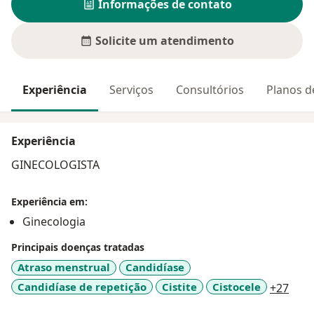
Informações de contato
Solicite um atendimento
Experiência
Serviços
Consultórios
Planos d
Experiência
GINECOLOGISTA
Experiência em:
Ginecologia
Principais doenças tratadas
Atraso menstrual
Candidíase
a11y
Candidíase de repetição
Cistite
Cistocele
+27