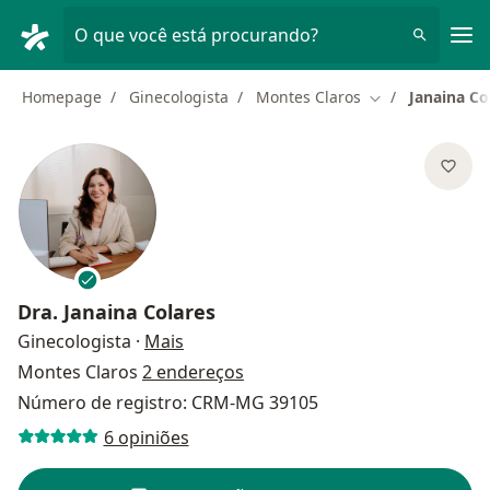
Men
O que você está procurando?
Homepage
Ginecologista
Montes Claros
Janaina Co
Mudar de cidad
Dra.
Janaina Colares
sobre as especializações
Ginecologista
·
Mais
Montes Claros
2 endereços
Número de registro: CRM-MG 39105
6 opiniões