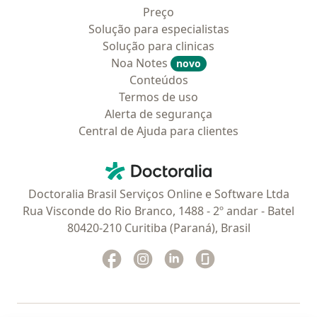
Preço
Solução para especialistas
Solução para clinicas
Noa Notes
novo
Conteúdos
Termos de uso
Alerta de segurança
Central de Ajuda para clientes
Contato
Doctoralia - Homepage
Doctoralia Brasil Serviços Online e Software Ltda
Rua Visconde do Rio Branco, 1488 - 2º andar - Batel
80420-210 Curitiba (Paraná), Brasil
Facebook
abre num novo separador
Instagram
abre num novo separador
Linkedin
abre num novo separad
Glassdoor
abre num novo se