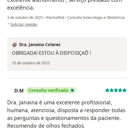
excelência.
3 de outubro de 2025
•
AlerGoPed
•
Consulta Ginecologia e Obstetrícia
na opinião do utilizador M.T.B.A
•
Solicitar revisão
Dra. Janaina Colares
OBRIGADA! ESTOU À DISPOSIÇAÕ !
10 de outubro de 2025
D.M
Consulta verificada
D
Dra. Janaina é uma excelente profissional,
humana, atenciosa, disposta a responder todas
as perguntas e questionamentos da paciente.
Recomendo de olhos fechados.