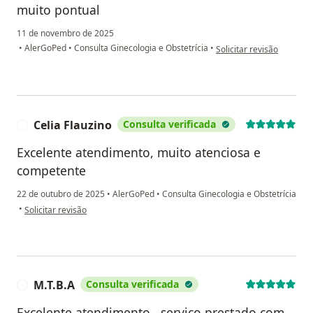
muito pontual
11 de novembro de 2025
na opinião do utilizador 
•
AlerGoPed
•
Consulta Ginecologia e Obstetrícia
•
Solicitar revisão
Celia Flauzino
Consulta verificada
C
Excelente atendimento, muito atenciosa e
competente
22 de outubro de 2025
•
AlerGoPed
•
Consulta Ginecologia e Obstetrícia
na opinião do utilizador Celia Flauzino
•
Solicitar revisão
M.T.B.A
Consulta verificada
M
Excelente atendimento , serviço prestado com