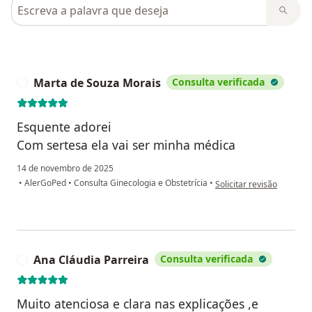
Pesquisar em opiniões
Marta de Souza Morais
Consulta verificada
M
Esquente adorei
Com sertesa ela vai ser minha médica
14 de novembro de 2025
na opinião do utilizador
•
AlerGoPed
•
Consulta Ginecologia e Obstetrícia
•
Solicitar revisão
Ana Cláudia Parreira
Consulta verificada
A
Muito atenciosa e clara nas explicações ,e