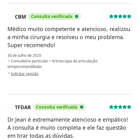
CBM
Consulta verificada
C
Médico muito competente e atencioso, realizou
a minha cirurgia e resolveu o meu problema.
Super recomendo!
30 de julho de 2025
•
Consultório particular
•
Artroscopia da articulação
temporomandibular
na opinião do utilizador CBM
•
Solicitar revisão
TFDAR
Consulta verificada
T
Dr Jean é extremamente atencioso e empático!
A consulta é muito completa e ele faz questão
em tirar todas as dúvidas.