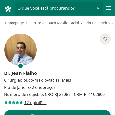
Men
O que você está procurando?
Homepage
Cirurgião Buco-Maxilo-Facial
Rio De Janeiro
M
Dr.
Jean Fialho
sobre as especializaçõ
Cirurgião buco-maxilo-facial
·
Mais
Rio de Janeiro
2 endereços
Número de registro: CRO RJ 28085 - CRM RJ 1102800
12 opiniões