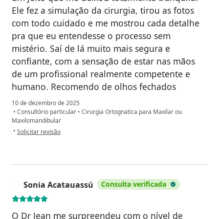
Ele fez a simulação da cirurgia, tirou as fotos
com todo cuidado e me mostrou cada detalhe
pra que eu entendesse o processo sem
mistério. Saí de lá muito mais segura e
confiante, com a sensação de estar nas mãos
de um profissional realmente competente e
humano. Recomendo de olhos fechados
10 de dezembro de 2025
•
Consultório particular
•
Cirurgia Ortognatica para Maxilar ou
Maxilomandibular
na opinião do utilizador Cecilia Xavier
•
Solicitar revisão
Sonia Acatauassú
Consulta verificada
S
O Dr Jean me surpreendeu com o nível de