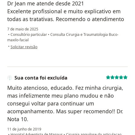
Dr Jean me atende desde 2021
Excelente profissional e muito explicativo em
todas as tratativas. Recomendo o atendimento
7 de maio de 2025
•
Consultório particular
•
Consulta Cirurgia e Traumatologia Buco-
maxilo-facial
na opinião do utilizador Gabriel Pereira
•
Solicitar revisão
Sua conta foi excluída
Muito atencioso, educado. Fez minha cirurgia,
mas infelizmente meu plano mudou e não
consegui voltar para continuar um
acompanhamento. Mas super recomendo!! Dr.
Nota 10.
11 de junho de 2019
•
Hospital Adventista de Manaus
•
Cirurgia anquilose da articulacao