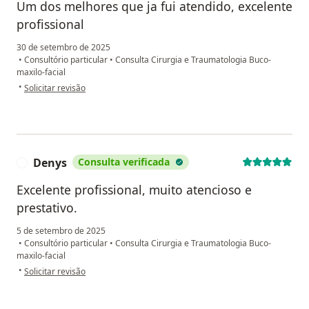
Um dos melhores que ja fui atendido, excelente
profissional
30 de setembro de 2025
•
Consultório particular
•
Consulta Cirurgia e Traumatologia Buco-
maxilo-facial
na opinião do utilizador Michel padua
•
Solicitar revisão
Denys
Consulta verificada
D
Excelente profissional, muito atencioso e
prestativo.
5 de setembro de 2025
•
Consultório particular
•
Consulta Cirurgia e Traumatologia Buco-
maxilo-facial
na opinião do utilizador Denys
•
Solicitar revisão