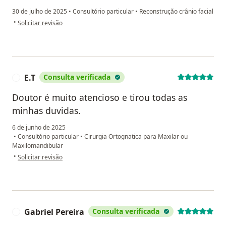
30 de julho de 2025
•
Consultório particular
•
Reconstrução crânio facial
na opinião do utilizador TFDAR
•
Solicitar revisão
E.T
Consulta verificada
E
Doutor é muito atencioso e tirou todas as
minhas duvidas.
6 de junho de 2025
•
Consultório particular
•
Cirurgia Ortognatica para Maxilar ou
Maxilomandibular
na opinião do utilizador E.T
•
Solicitar revisão
Gabriel Pereira
Consulta verificada
G