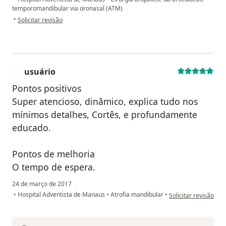
temporomandibular via oronasal (ATM)
na opinião do utilizador Sua conta foi excluída
•
Solicitar revisão
usuário
U
Pontos positivos
Super atencioso, dinâmico, explica tudo nos
mínimos detalhes, Cortês, e profundamente
educado.
Pontos de melhoria
O tempo de espera.
24 de março de 2017
na opinião do utiliz
•
Hospital Adventista de Manaus
•
Atrofia mandibular
•
Solicitar revisão