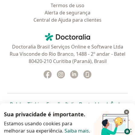
Termos de uso
Alerta de segurança
Central de Ajuda para clientes
Contato
Doctoralia - Homepage
Doctoralia Brasil Serviços Online e Software Ltda
Rua Visconde do Rio Branco, 1488 - 2º andar - Batel
80420-210 Curitiba (Paraná), Brasil
Facebook
abre num novo separador
Instagram
abre num novo separador
Linkedin
abre num novo separad
Glassdoor
abre num novo se
abre num novo separador
abre num novo separador
abre num novo separador
abre num novo separado
abre num n
abre
Polska
,
Türkiye
,
España
,
Italia
,
Deutschland
,
Česko
,
abre num novo separador
abre num novo separador
abre num novo separador
abre num novo separa
abre num no
abre n
Portugal
,
México
,
Chile
,
Brasil
,
Argentina
,
Perú
,
Sua privacidade é importante.
abre num novo separad
Colombia
Estamos usando cookies para
melhorar sua experiência.
www.doctoralia.com.br © 2026 - Agende agora sua
Saiba mais
.