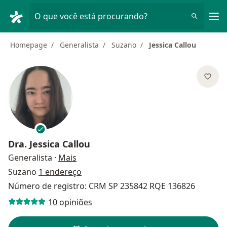
Men
O que você está procurando?
Homepage
Generalista
Suzano
Jessica Callou
Dra.
Jessica Callou
sobre as especializações
Generalista
·
Mais
Suzano
1 endereço
Número de registro: CRM SP 235842 RQE 136826
10 opiniões