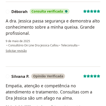
Déborah
Consulta verificada
D
A dra. Jessica passa segurança e demonstra alto
conhecimento sobre a minha queixa. Grande
profissional.
9 de maio de 2025
•
Consultório On Line Dra Jessica Callou
•
Teleconsulta
•
na opinião do utilizador Déborah
Solicitar revisão
Silvana P.
Opinião Verificada
S
Empatia, atenção e competência no
atendimento e tratamento. Consultas com a
Dra Jéssica são um afago na alma.
na opinião do utilizador Silvana P.