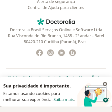
Alerta de segurança
Central de Ajuda para clientes
Contato
Doctoralia - Homepage
Doctoralia Brasil Serviços Online e Software Ltda
Rua Visconde do Rio Branco, 1488 - 2º andar - Batel
80420-210 Curitiba (Paraná), Brasil
Facebook
abre num novo separador
Instagram
abre num novo separador
Linkedin
abre num novo separad
Glassdoor
abre num novo se
abre num novo separador
abre num novo separador
abre num novo separador
abre num novo separado
abre num n
abre
Polska
,
Türkiye
,
España
,
Italia
,
Deutschland
,
Česko
,
abre num novo separador
abre num novo separador
abre num novo separador
abre num novo separa
abre num no
abre n
Portugal
,
México
,
Chile
,
Brasil
,
Argentina
,
Perú
,
Sua privacidade é importante.
abre num novo separad
Colombia
Estamos usando cookies para
melhorar sua experiência.
www.doctoralia.com.br © 2026 - Agende agora sua
Saiba mais
.
consulta