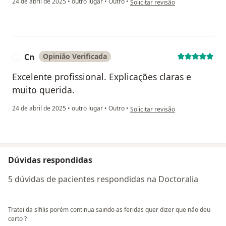
24 de abril de 2025
•
outro lugar
•
Outro
•
Solicitar revisão
Cn
Opinião Verificada
C
Excelente profissional. Explicações claras e
muito querida.
na opinião do utilizador Cn
24 de abril de 2025
•
outro lugar
•
Outro
•
Solicitar revisão
Dúvidas respondidas
5 dúvidas de pacientes respondidas na Doctoralia
Tratei da sífilis porém continua saindo as feridas quer dizer que não deu
certo ?