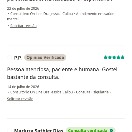
22 de julho de 2026
•
Consultório On Line Dra Jessica Callou
•
Atendimento em saúde
mental
na opinião do utilizador Diná
•
Solicitar revisão
P.P.
Opinião Verificada
P
Pessoa atenciosa, paciente e humana. Gostei
bastante da consulta.
14 de julho de 2026
•
Consultório On Line Dra Jessica Callou
•
Consulta Psiquiatria
•
na opinião do utilizador P.P.
Solicitar revisão
Marluza Sathler Dias
Consulta verificada
M