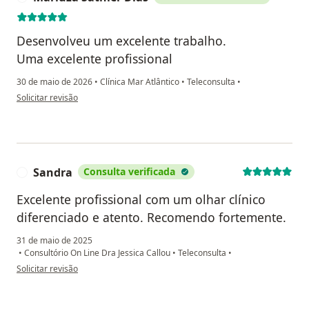
Desenvolveu um excelente trabalho.
Uma excelente profissional
30 de maio de 2026
•
Clínica Mar Atlântico
•
Teleconsulta
•
na opinião do utilizador Marluza Sathler Dias
Solicitar revisão
Sandra
Consulta verificada
S
Excelente profissional com um olhar clínico
diferenciado e atento. Recomendo fortemente.
31 de maio de 2025
•
Consultório On Line Dra Jessica Callou
•
Teleconsulta
•
na opinião do utilizador Sandra
Solicitar revisão