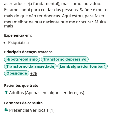
acertados seja fundamental), mas como indivíduo.
Estamos aqui para cuidar das pessoas. Saúde é muito
mais do que não ter doenças. Aqui estou, para fazer o
meu melhor pelo(a) paciente que me procurar. Muita
Sobre mim
mais
saúde a todos nós!
Experiência em:
Psiquiatria
Principais doenças tratadas
Hipotireoidismo
Transtorno depressivo
Transtorno da ansiedade
Lombalgia (dor lombar)
a11y_sr_more_diseases
Obesidade
+26
Pacientes que trato
Adultos (Apenas em alguns endereços)
Formatos de consulta
Presencial
Ver locais (1)