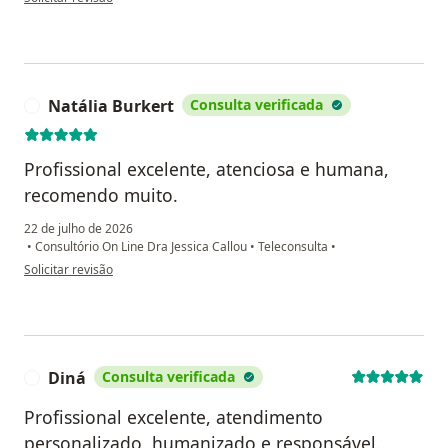
Natália Burkert
Consulta verificada
N
Profissional excelente, atenciosa e humana,
recomendo muito.
22 de julho de 2026
•
Consultório On Line Dra Jessica Callou
•
Teleconsulta
•
na opinião do utilizador Natália Burkert
Solicitar revisão
Diná
Consulta verificada
D
Profissional excelente, atendimento
personalizado, humanizado e responsável.