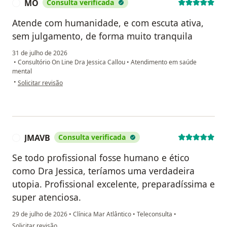
MO
Consulta verificada
M
Atende com humanidade, e com escuta ativa,
sem julgamento, de forma muito tranquila
31 de julho de 2026
•
Consultório On Line Dra Jessica Callou
•
Atendimento em saúde
mental
na opinião do utilizador MO
•
Solicitar revisão
JMAVB
Consulta verificada
J
Se todo profissional fosse humano e ético
como Dra Jessica, teríamos uma verdadeira
utopia. Profissional excelente, preparadíssima e
super atenciosa.
29 de julho de 2026
•
Clínica Mar Atlântico
•
Teleconsulta
•
na opinião do utilizador JMAVB
Solicitar revisão