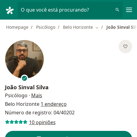
Men
O que você está procurando?
Homepage
Psicólogo
Belo Horizonte
João Sinval Sil
Mudar de cidade
João Sinval Silva
sobre as especializações
Psicólogo
·
Mais
Belo Horizonte
1 endereço
Número de registro: 04/40202
10 opiniões