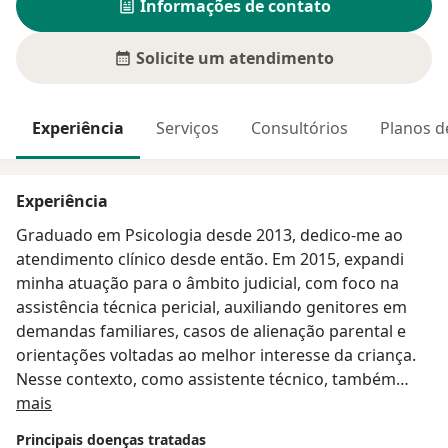
Informações de contato
Solicite um atendimento
Experiência
Serviços
Consultórios
Planos d
Experiência
Graduado em Psicologia desde 2013, dedico-me ao
atendimento clínico desde então. Em 2015, expandi
minha atuação para o âmbito judicial, com foco na
assistência técnica pericial, auxiliando genitores em
demandas familiares, casos de alienação parental e
orientações voltadas ao melhor interesse da criança.
Nesse contexto, como assistente técnico, também
Sobre mim
presto suporte na contestação de laudos psicológicos
mais
em casos de reprovação em concursos públicos,
Principais doenças tratadas