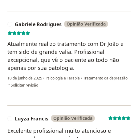
Gabriele Rodrigues
Opinião Verificada
G
Atualmente realizo tratamento com Dr João e
tem sido de grande valia. Profissional
excepcional, que vê o paciente ao todo não
apenas por sua patologia.
10 de junho de 2025
•
Psicologia e Terapia
•
Tratamento da depressão
na opinião do utilizador Gabriele Rodrigues
•
Solicitar revisão
Luyza Francis
Opinião Verificada
L
Excelente profissional muito atencioso e