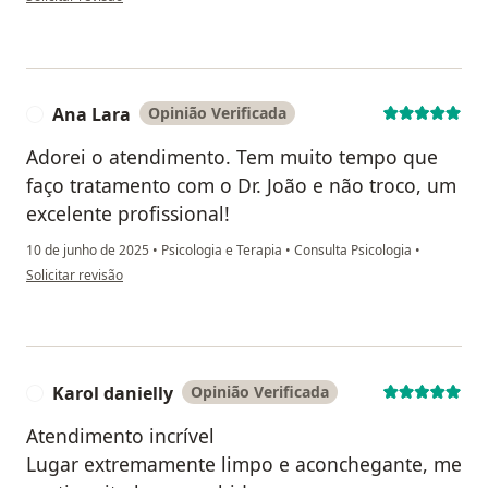
Ana Lara
Opinião Verificada
A
Adorei o atendimento. Tem muito tempo que
faço tratamento com o Dr. João e não troco, um
excelente profissional!
10 de junho de 2025
•
Psicologia e Terapia
•
Consulta Psicologia
•
na opinião do utilizador Ana Lara
Solicitar revisão
Karol danielly
Opinião Verificada
K
Atendimento incrível
Lugar extremamente limpo e aconchegante, me