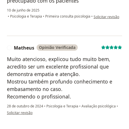
preocupado com os pacientes
10 de junho de 2025
na opinião do utilizad
•
Psicologia e Terapia
•
Primeira consulta psicologia
•
Solicitar revisão
Matheus
Opinião Verificada
M
Muito atencioso, explicou tudo muito bem,
acredito ser um excelente profissional que
demonstra empatia e atenção.
Mostrou também profundo conhecimento e
embasamento no caso.
Recomendo o profissional.
28 de outubro de 2024
•
Psicologia e Terapia
•
Avaliação psicológica
•
na opinião do utilizador Matheus
Solicitar revisão