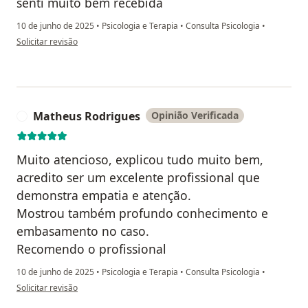
senti muito bem recebida
10 de junho de 2025
•
Psicologia e Terapia
•
Consulta Psicologia
•
na opinião do utilizador Karol danielly
Solicitar revisão
Matheus Rodrigues
Opinião Verificada
M
Muito atencioso, explicou tudo muito bem,
acredito ser um excelente profissional que
demonstra empatia e atenção.
Mostrou também profundo conhecimento e
embasamento no caso.
Recomendo o profissional
10 de junho de 2025
•
Psicologia e Terapia
•
Consulta Psicologia
•
na opinião do utilizador Matheus Rodrigues
Solicitar revisão