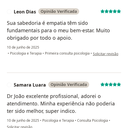
Leon Dias
Opinião Verificada
L
Sua sabedoria é empatia têm sido
fundamentais para o meu bem-estar. Muito
obrigado por todo o apoio.
10 de junho de 2025
na opinião do utilizad
•
Psicologia e Terapia
•
Primeira consulta psicologia
•
Solicitar revisão
Samara Luara
Opinião Verificada
S
Dr João excelente profissional, adorei o
atendimento. Minha experiência não poderia
ter sido melhor, super indico.
10 de junho de 2025
•
Psicologia e Terapia
•
Consulta Psicologia
•
na opinião do utilizador Samara Luara
Solicitar revisão