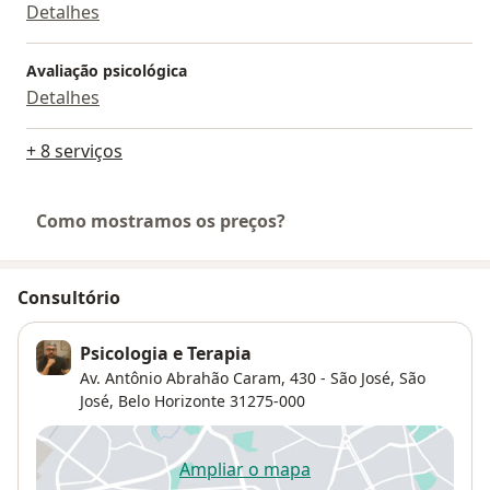
Detalhes
qualidade de vida.
Aguardo seu contato!
Avaliação psicológica
Detalhes
+ 8 serviços
Como mostramos os preços?
Consultório
Psicologia e Terapia
Av. Antônio Abrahão Caram, 430 - São José,
São
José
,
Belo Horizonte
31275-000
Ampliar o mapa
abre num novo separador