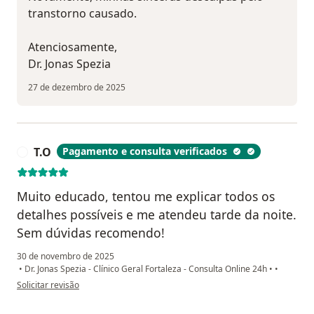
transtorno causado.
Atenciosamente,
Dr. Jonas Spezia
27 de dezembro de 2025
T.O
Pagamento e consulta verificados
T
Muito educado, tentou me explicar todos os
detalhes possíveis e me atendeu tarde da noite.
Sem dúvidas recomendo!
30 de novembro de 2025
•
Dr. Jonas Spezia - Clínico Geral Fortaleza - Consulta Online 24h
•
•
na opinião do utilizador T.O
Solicitar revisão