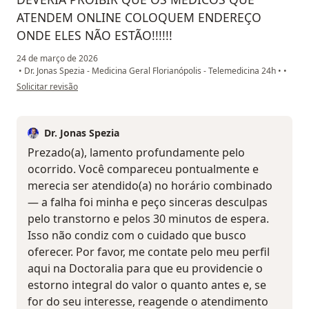
ATENDEM ONLINE COLOQUEM ENDEREÇO
ONDE ELES NÃO ESTÃO!!!!!!
24 de março de 2026
•
Dr. Jonas Spezia - Medicina Geral Florianópolis - Telemedicina 24h
•
•
na opinião do utilizador Elian Matte
Solicitar revisão
Dr. Jonas Spezia
Prezado(a), lamento profundamente pelo
ocorrido. Você compareceu pontualmente e
merecia ser atendido(a) no horário combinado
— a falha foi minha e peço sinceras desculpas
pelo transtorno e pelos 30 minutos de espera.
Isso não condiz com o cuidado que busco
oferecer. Por favor, me contate pelo meu perfil
aqui na Doctoralia para que eu providencie o
estorno integral do valor o quanto antes e, se
for do seu interesse, reagende o atendimento