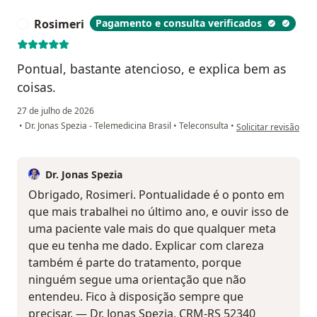
Rosimeri
Pagamento e consulta verificados
R
Pontual, bastante atencioso, e explica bem as
coisas.
27 de julho de 2026
na opinião do utiliz
•
Dr. Jonas Spezia - Telemedicina Brasil
•
Teleconsulta
•
Solicitar revisão
Dr. Jonas Spezia
Obrigado, Rosimeri. Pontualidade é o ponto em
que mais trabalhei no último ano, e ouvir isso de
uma paciente vale mais do que qualquer meta
que eu tenha me dado. Explicar com clareza
também é parte do tratamento, porque
ninguém segue uma orientação que não
entendeu. Fico à disposição sempre que
precisar. — Dr. Jonas Spezia, CRM-RS 52340