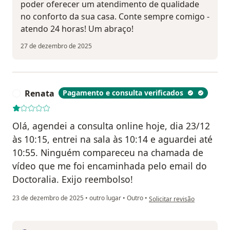
poder oferecer um atendimento de qualidade
no conforto da sua casa. Conte sempre comigo -
atendo 24 horas! Um abraço!
27 de dezembro de 2025
Renata
Pagamento e consulta verificados
R
Olá, agendei a consulta online hoje, dia 23/12
às 10:15, entrei na sala às 10:14 e aguardei até
10:55. Ninguém compareceu na chamada de
vídeo que me foi encaminhada pelo email do
Doctoralia. Exijo reembolso!
na opinião do utilizador Ren
23 de dezembro de 2025
•
outro lugar
•
Outro
•
Solicitar revisão