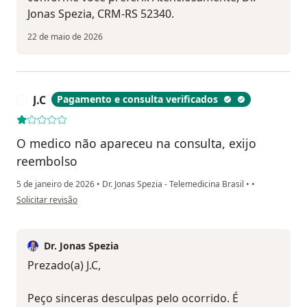
Jonas Spezia, CRM-RS 52340.
22 de maio de 2026
J.C
Pagamento e consulta verificados
J
O medico não apareceu na consulta, exijo
reembolso
5 de janeiro de 2026
•
Dr. Jonas Spezia - Telemedicina Brasil
•
•
na opinião do utilizador J.C
Solicitar revisão
Dr. Jonas Spezia
Prezado(a) J.C,
Peço sinceras desculpas pelo ocorrido. É