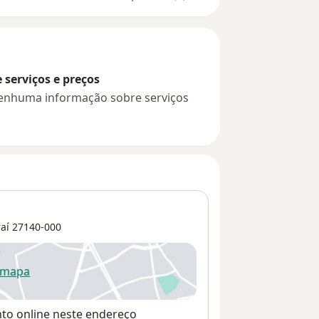
serviços e preços
 nenhuma informação sobre serviços
aí
27140-000
 mapa
re num novo separador
nto online neste endereço