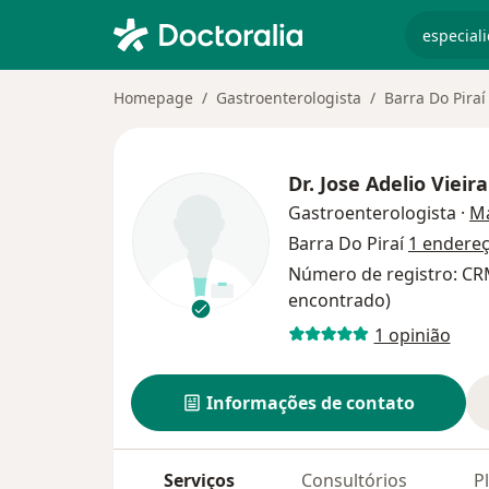
especiali
Homepage
Gastroenterologista
Barra Do Piraí
Dr.
Jose Adelio Vieira
Gastroenterologista
·
Ma
Barra Do Piraí
1 endere
Número de registro: CR
encontrado)
1 opinião
Informações de contato
Serviços
Consultórios
P