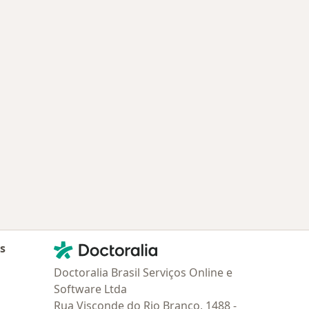
Contato
Doctoralia - Homepage
as
Doctoralia Brasil Serviços Online e
Software Ltda
Rua Visconde do Rio Branco, 1488 -