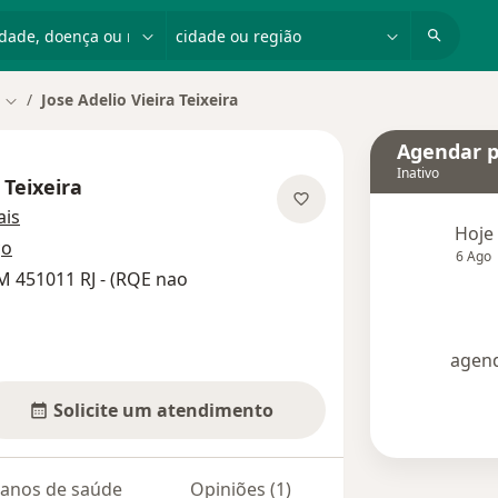
dade, doença ou nome
cidade ou região
Jose Adelio Vieira Teixeira
Mudar de cidade
Agendar p
Inativo
 Teixeira
sobre as especializações
is
Hoje
ço
6 Ago
M 451011 RJ - (RQE nao
agend
Solicite um atendimento
lanos de saúde
Opiniões (1)