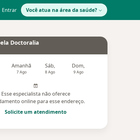
Entrar
Você atua na área da saúde?
ela Doctoralia
Amanhã
Sáb,
Dom,
Segunda-feira
Ter,
7 Ago
8 Ago
9 Ago
10 Ago
11 Ag
Esse especialista não oferece
amento online para esse endereço.
Solicite um atendimento