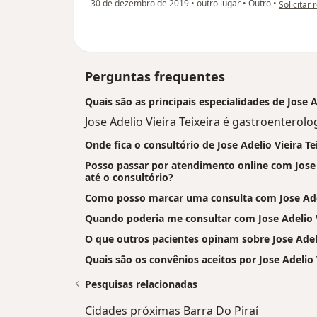
na opinião
30 de dezembro de 2019
•
outro lugar
•
Outro
•
Solicitar 
Perguntas frequentes
Quais são as principais especialidades de Jose A
Jose Adelio Vieira Teixeira é gastroenterolog
Onde fica o consultório de Jose Adelio Vieira Te
Posso passar por atendimento online com Jose Ad
até o consultório?
Como posso marcar uma consulta com Jose Adeli
Quando poderia me consultar com Jose Adelio V
O que outros pacientes opinam sobre Jose Adeli
Quais são os convênios aceitos por Jose Adelio V
Pesquisas relacionadas
Cidades próximas Barra Do Piraí