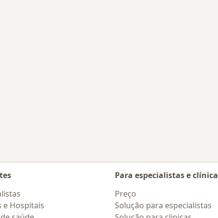
Barra Do Piraí
tes
Para especialistas e clínic
listas
Preço
s e Hospitais
Solução para especialistas
 de saúde
Solução para clinicas