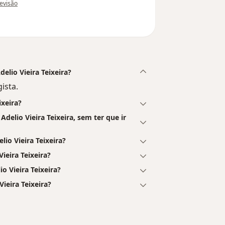
 do utilizador Edneia Rosa da silva
revisão
delio Vieira Teixeira?
ista.
ixeira?
elio Vieira Teixeira, sem ter que ir
o Vieira Teixeira?
ieira Teixeira?
o Vieira Teixeira?
ieira Teixeira?