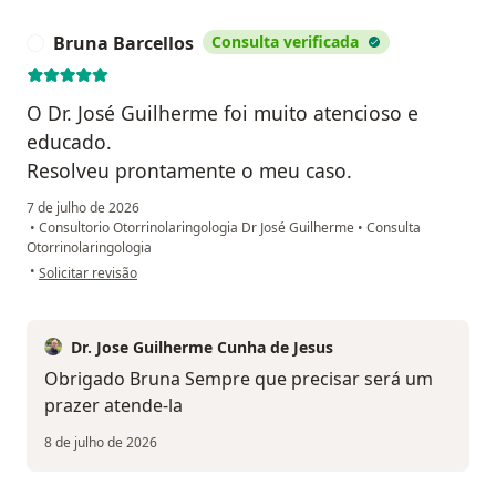
Bruna Barcellos
Consulta verificada
B
O Dr. José Guilherme foi muito atencioso e
educado.
Resolveu prontamente o meu caso.
7 de julho de 2026
•
Consultorio Otorrinolaringologia Dr José Guilherme
•
Consulta
Otorrinolaringologia
na opinião do utilizador Bruna Barcellos
•
Solicitar revisão
Dr. Jose Guilherme Cunha de Jesus
Obrigado Bruna Sempre que precisar será um
prazer atende-la
8 de julho de 2026