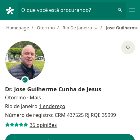
Men
O que você está procurando?
Homepage
Otorrino
Rio De Janeiro
Jose Guilherme
Mudar de cidade
Dr.
Jose Guilherme Cunha de Jesus
sobre as especializações
Otorrino
·
Mais
Rio de Janeiro
1 endereço
Número de registro: CRM 437525 RJ RQE 35999
35 opiniões