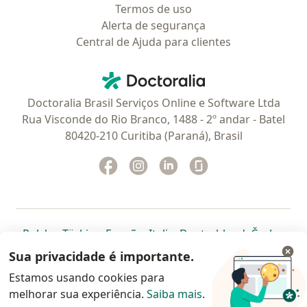
Termos de uso
Alerta de segurança
Central de Ajuda para clientes
Contato
Doctoralia - Homepage
Doctoralia Brasil Serviços Online e Software Ltda
Rua Visconde do Rio Branco, 1488 - 2º andar - Batel
80420-210 Curitiba (Paraná), Brasil
Facebook
abre num novo separador
Instagram
abre num novo separador
Linkedin
abre num novo separad
Glassdoor
abre num novo se
abre num novo separador
abre num novo separador
abre num novo separador
abre num novo separado
abre num n
abre
Polska
,
Türkiye
,
España
,
Italia
,
Deutschland
,
Česko
,
abre num novo separador
abre num novo separador
abre num novo separador
abre num novo separa
abre num no
abre n
Portugal
,
México
,
Chile
,
Brasil
,
Argentina
,
Perú
,
Sua privacidade é importante.
abre num novo separad
Colombia
Estamos usando cookies para
melhorar sua experiência.
www.doctoralia.com.br © 2026 - Agende agora sua
Saiba mais
.