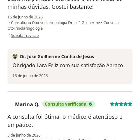
minhas dúvidas. Gostei bastante!
16 de junho de 2026
•
Consultorio Otorrinolaringologia Dr José Guilherme
•
Consulta
Otorrinolaringologia
na opinião do utilizador Lara Labeta
•
Solicitar revisão
Dr. Jose Guilherme Cunha de Jesus
Obrigado Lara Feliz com sua satisfação Abraço
16 de junho de 2026
Marina Q.
Consulta verificada
M
A consulta foi ótima, o médico é atencioso e
empático.
3 de junho de 2026