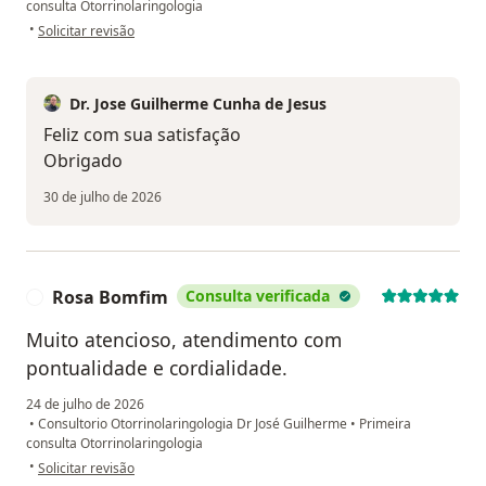
consulta Otorrinolaringologia
na opinião do utilizador Sandra
•
Solicitar revisão
Dr. Jose Guilherme Cunha de Jesus
Feliz com sua satisfação
Obrigado
30 de julho de 2026
Rosa Bomfim
Consulta verificada
R
Muito atencioso, atendimento com
pontualidade e cordialidade.
24 de julho de 2026
•
Consultorio Otorrinolaringologia Dr José Guilherme
•
Primeira
consulta Otorrinolaringologia
na opinião do utilizador Rosa Bomfim
•
Solicitar revisão