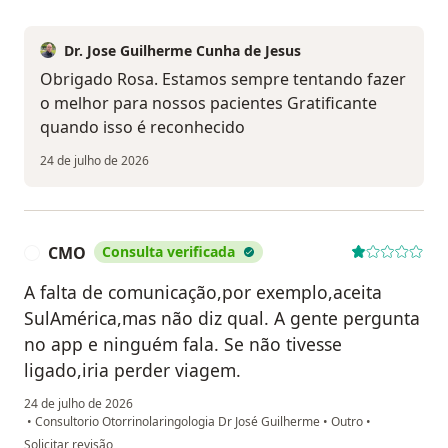
Dr. Jose Guilherme Cunha de Jesus
Obrigado Rosa. Estamos sempre tentando fazer
o melhor para nossos pacientes Gratificante
quando isso é reconhecido
24 de julho de 2026
CMO
Consulta verificada
C
A falta de comunicação,por exemplo,aceita
SulAmérica,mas não diz qual. A gente pergunta
no app e ninguém fala. Se não tivesse
ligado,iria perder viagem.
24 de julho de 2026
•
Consultorio Otorrinolaringologia Dr José Guilherme
•
Outro
•
na opinião do utilizador CMO
Solicitar revisão