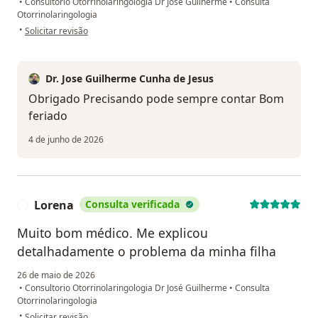
•
Consultorio Otorrinolaringologia Dr José Guilherme
•
Consulta
Otorrinolaringologia
na opinião do utilizador Marina Q.
•
Solicitar revisão
Dr. Jose Guilherme Cunha de Jesus
Obrigado Precisando pode sempre contar Bom
feriado
4 de junho de 2026
Lorena
Consulta verificada
L
Muito bom médico. Me explicou
detalhadamente o problema da minha filha
26 de maio de 2026
•
Consultorio Otorrinolaringologia Dr José Guilherme
•
Consulta
Otorrinolaringologia
na opinião do utilizador Lorena
•
Solicitar revisão