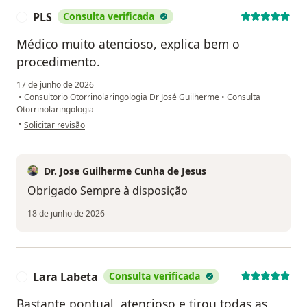
PLS
Consulta verificada
P
Médico muito atencioso, explica bem o
procedimento.
17 de junho de 2026
•
Consultorio Otorrinolaringologia Dr José Guilherme
•
Consulta
Otorrinolaringologia
na opinião do utilizador PLS
•
Solicitar revisão
Dr. Jose Guilherme Cunha de Jesus
Obrigado Sempre à disposição
18 de junho de 2026
Lara Labeta
Consulta verificada
L
Bastante pontual, atencioso e tirou todas as