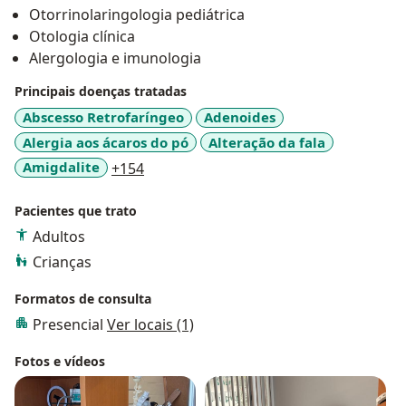
Otorrinolaringologia pediátrica
Otologia clínica
Alergologia e imunologia
Principais doenças tratadas
Abscesso Retrofaríngeo
Adenoides
Alergia aos ácaros do pó
Alteração da fala
a11y_sr_more_diseases
Amigdalite
+154
Pacientes que trato
Adultos
Crianças
Formatos de consulta
Presencial
Ver locais (1)
Fotos e vídeos