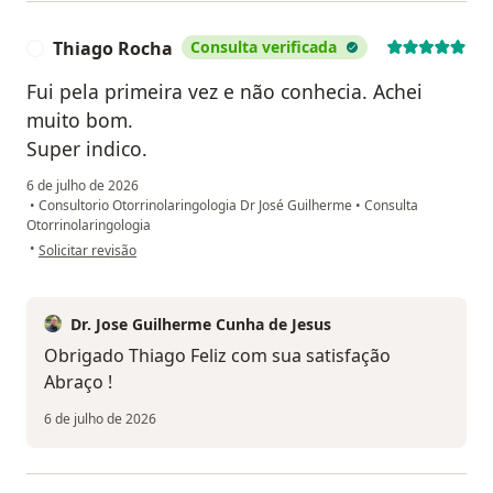
Thiago Rocha
Consulta verificada
T
Fui pela primeira vez e não conhecia. Achei
muito bom.
Super indico.
6 de julho de 2026
•
Consultorio Otorrinolaringologia Dr José Guilherme
•
Consulta
Otorrinolaringologia
na opinião do utilizador Thiago Rocha
•
Solicitar revisão
Dr. Jose Guilherme Cunha de Jesus
Obrigado Thiago Feliz com sua satisfação
Abraço !
6 de julho de 2026