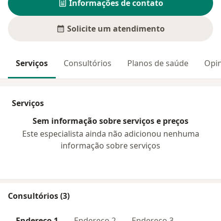
Informações de contato
Solicite um atendimento
Serviços
Consultórios
Planos de saúde
Opin
Serviços
Sem informação sobre serviços e preços
Este especialista ainda não adicionou nenhuma
informação sobre serviços
Consultórios (3)
Endereço 1
Endereço 2
Endereço 3