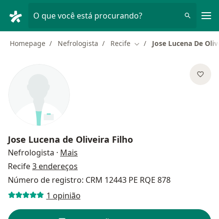
Men
O que você está procurando?
Homepage
Nefrologista
Recife
Jose Lucena De Oliv
Mudar de cidade
Jose Lucena de Oliveira Filho
sobre as especializações
Nefrologista
·
Mais
Recife
3 endereços
Número de registro: CRM 12443 PE RQE 878
1 opinião