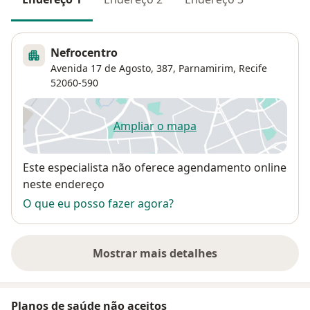
Nefrocentro
Avenida 17 de Agosto, 387,
Parnamirim
,
Recife
52060-590
Ampliar o mapa
abre num novo separador
Disponibilidade
Este especialista não oferece agendamento online
neste endereço
O que eu posso fazer agora?
Mostrar mais detalhes
sobre o endereço
Planos de saúde não aceitos