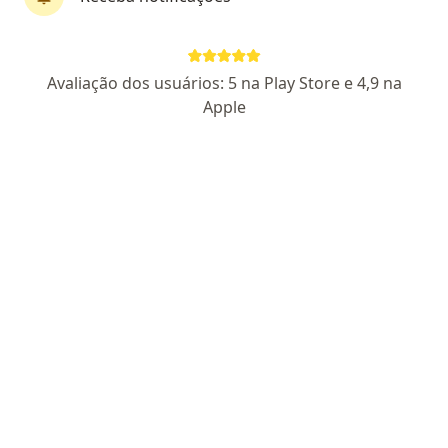
Dra. Rafaella Barros
Avaliação dos usuários: 5 na Play Store e 4,9 na
·
Mais
Nefrologista
Apple
93 opiniões
CRM PE 17414
RQE Nº: 3268
Endereço
Teleconsulta
Rua Amaro Lafayette 47, Recife
•
Mapa
Casa do Sítio Consultórios
Consulta Nefrologia
R$ 500
Esse especialista não oferece agendamento online para esse endereço.
Solicite um atendimento