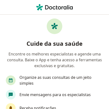
Men
Insuficiencia Renal Crônica • Recife, Pernambuco PE
Filtros
• 1
Convênio
Mapa
Profissionais com experiência Insuficiencia
Cuide da sua saúde
Renal Crônica, Recife
Encontre os melhores especialistas e agende uma
consulta. Baixe o App e tenha acesso a ferramentas
Qual especialização você está procurando?
exclusivas e gratuitas.
Nefrologista
Médico clínico geral
Gastroe
Organize as suas consultas de um jeito
simples
Envie mensagens para os especialistas
Receba notificações