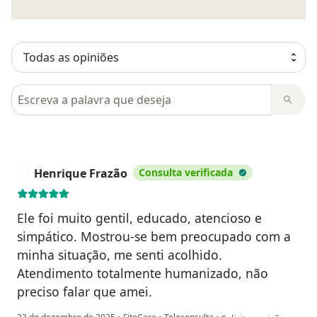
Pesquisar em opiniões
Henrique Frazão
Consulta verificada
H
Ele foi muito gentil, educado, atencioso e
simpático. Mostrou-se bem preocupado com a
minha situação, me senti acolhido.
Atendimento totalmente humanizado, não
preciso falar que amei.
na opinião do utilizador