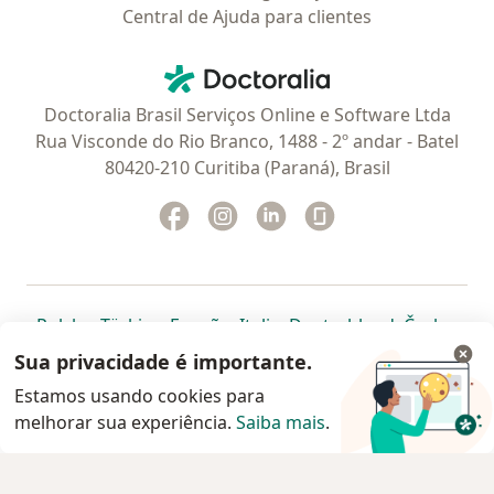
Central de Ajuda para clientes
Contato
Doctoralia - Homepage
Doctoralia Brasil Serviços Online e Software Ltda
Rua Visconde do Rio Branco, 1488 - 2º andar - Batel
80420-210 Curitiba (Paraná), Brasil
Facebook
abre num novo separador
Instagram
abre num novo separador
Linkedin
abre num novo separad
Glassdoor
abre num novo se
abre num novo separador
abre num novo separador
abre num novo separador
abre num novo separado
abre num n
abre
Polska
,
Türkiye
,
España
,
Italia
,
Deutschland
,
Česko
,
abre num novo separador
abre num novo separador
abre num novo separador
abre num novo separa
abre num no
abre n
Portugal
,
México
,
Chile
,
Brasil
,
Argentina
,
Perú
,
Sua privacidade é importante.
abre num novo separad
Colombia
Estamos usando cookies para
melhorar sua experiência.
www.doctoralia.com.br © 2026 - Agende agora sua
Saiba mais
.
consulta