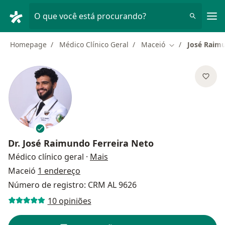
Men
O que você está procurando?
Homepage
Médico Clínico Geral
Maceió
José Raimu
Mudar de cidad
Dr.
José Raimundo Ferreira Neto
sobre as especializações
Médico clínico geral
·
Mais
Maceió
1 endereço
Número de registro: CRM AL 9626
10 opiniões