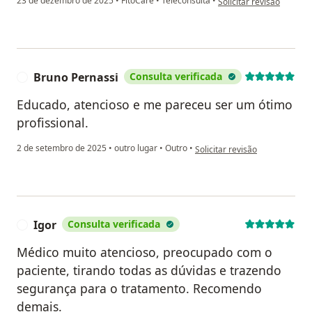
23 de dezembro de 2025
•
FitoCare
•
Teleconsulta
•
Solicitar revisão
Bruno Pernassi
Consulta verificada
B
Educado, atencioso e me pareceu ser um ótimo
profissional.
na opinião do utilizador Bruno
2 de setembro de 2025
•
outro lugar
•
Outro
•
Solicitar revisão
Igor
Consulta verificada
I
Médico muito atencioso, preocupado com o
paciente, tirando todas as dúvidas e trazendo
segurança para o tratamento. Recomendo
demais.