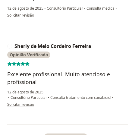
12 de agosto de 2025
•
Consultório Particular
•
Consulta médica
•
na opinião do utilizador A. L. O.
Solicitar revisão
Sherly de Melo Cordeiro Ferreira
S
Opinião Verificada
Excelente profissional. Muito atencioso e
profissional
12 de agosto de 2025
•
Consultório Particular
•
Consulta tratamento com canabidiol
•
na opinião do utilizador Sherly de Melo Cordeiro Ferreira
Solicitar revisão