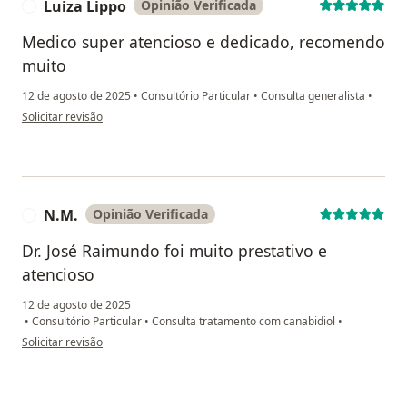
Luiza Lippo
Opinião Verificada
L
Medico super atencioso e dedicado, recomendo
muito
12 de agosto de 2025
•
Consultório Particular
•
Consulta generalista
•
na opinião do utilizador Luiza Lippo
Solicitar revisão
N.M.
Opinião Verificada
N
Dr. José Raimundo foi muito prestativo e
atencioso
12 de agosto de 2025
•
Consultório Particular
•
Consulta tratamento com canabidiol
•
na opinião do utilizador N.M.
Solicitar revisão