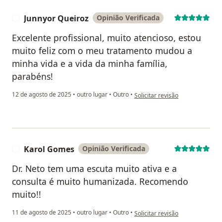
Junnyor Queiroz
Opinião Verificada
J
Excelente profissional, muito atencioso, estou
muito feliz com o meu tratamento mudou a
minha vida e a vida da minha família,
parabéns!
na opinião do utilizador Junnyor
12 de agosto de 2025
•
outro lugar
•
Outro
•
Solicitar revisão
Karol Gomes
Opinião Verificada
K
Dr. Neto tem uma escuta muito ativa e a
consulta é muito humanizada. Recomendo
muito!!
na opinião do utilizador Karol 
11 de agosto de 2025
•
outro lugar
•
Outro
•
Solicitar revisão