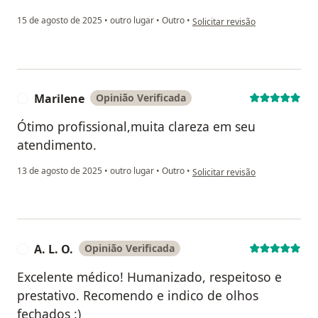
na opinião do utilizador Igor
15 de agosto de 2025
•
outro lugar
•
Outro
•
Solicitar revisão
Marilene
Opinião Verificada
M
Ótimo profissional,muita clareza em seu
atendimento.
na opinião do utilizador Marilen
13 de agosto de 2025
•
outro lugar
•
Outro
•
Solicitar revisão
A. L. O.
Opinião Verificada
A
Excelente médico! Humanizado, respeitoso e
prestativo. Recomendo e indico de olhos
fechados :)