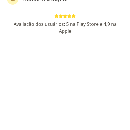
Dra. Izabella Vergetti
Avaliação dos usuários: 5 na Play Store e 4,9 na
·
Mais
Médica clínica geral
Apple
231 opiniões
CRM AL 6278
Rua Arquiteto Asdrúbal Sarmento 60 - Gruta de Lourdes, Maceió
•
Mapa
Clínica Dra. Izabella Vergetti
Consulta clínica médica
Preço não disponível
Esse especialista não oferece agendamento online para esse endereço.
Solicite um atendimento