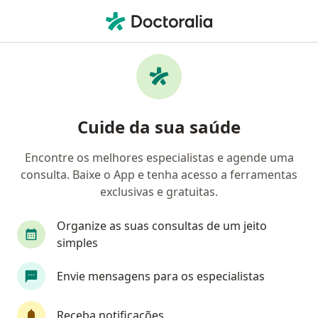
Men
Médico Clínico Geral • Jardim Maria Goretti, Maceió, Alagoas AL
Filtros
• 1
Convênio
Mapa
Médicos clínicos em Jardim Maria Goretti,
Cuide da sua saúde
Maceió
Encontre os melhores especialistas e agende uma
consulta. Baixe o App e tenha acesso a ferramentas
Qual é o seu convênio?
exclusivas e gratuitas.
Unimed
Bradesco Saúde
Sul América Saú
Organize as suas consultas de um jeito
simples
Envie mensagens para os especialistas
Receba notificações