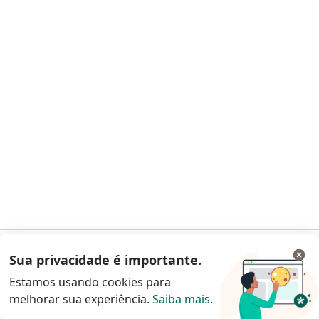
Adeilton Jose dos Santos
Médico clínico geral, Médico do trabalho
4 opiniões
CRM 1947 AL
RQE 176
R Desembargador Barreto Cardoso, 122, Maceió
•
Mapa
Clinivida -Medicina Integrada
Esse especialista não oferece agendamento online para esse endereço.
Solicite um atendimento
Sua privacidade é importante.
Acessar App
Estamos usando cookies para
melhorar sua experiência.
Saiba mais
.
Continuar pelo site da Doctoralia
Dr. Florisvaldo Pereira Santos