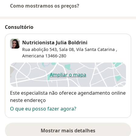
Como mostramos os preços?
Consultório
Nutricionista Julia Boldrini
Rua abolição 543, Sala 08,
Vila Santa Catarina
,
Americana
13466-280
Ampliar o mapa
abre num novo separador
Disponibilidade
Este especialista não oferece agendamento online
neste endereço
O que eu posso fazer agora?
Mostrar mais detalhes
sobre o endereço