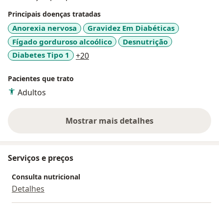
Principais doenças tratadas
Anorexia nervosa
Gravidez Em Diabéticas
Fígado gorduroso alcoólico
Desnutrição
a11y_sr_more_diseases
Diabetes Tipo 1
+20
Pacientes que trato
Adultos
Mostrar mais detalhes
sobre a experiência
Serviços e preços
Consulta nutricional
Detalhes