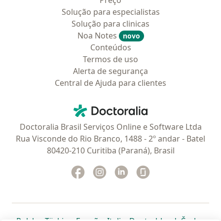
Preço
Solução para especialistas
Solução para clinicas
Noa Notes
novo
Conteúdos
Termos de uso
Alerta de segurança
Central de Ajuda para clientes
Contato
Doctoralia - Homepage
Doctoralia Brasil Serviços Online e Software Ltda
Rua Visconde do Rio Branco, 1488 - 2º andar - Batel
80420-210 Curitiba (Paraná), Brasil
Facebook
abre num novo separador
Instagram
abre num novo separador
Linkedin
abre num novo separad
Glassdoor
abre num novo se
abre num novo separador
abre num novo separador
abre num novo separador
abre num novo separado
abre num n
abre