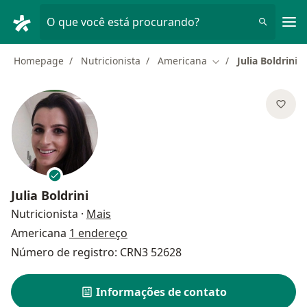
Men
O que você está procurando?
Homepage
Nutricionista
Americana
Julia Boldrini
Mudar de cidade
Julia Boldrini
sobre as especializações
Nutricionista
·
Mais
Americana
1 endereço
Número de registro: CRN3 52628
Informações de contato