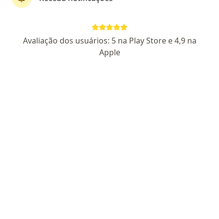
Pagamento online
Parcelamento disponível
Avaliação dos usuários: 5 na Play Store e 4,9 na
Dr. Leonardo Rozinelli
Apple
Generalista, Médico clínico geral
67 opiniões
CRM SP 285912
Endereço
Teleconsulta
Avenida da Saúde 415, Americana
•
Mapa
Teleconsultas Americana
Consulta generalista
R$ 100
Esse especialista não oferece agendamento online para esse endereço.
Solicite um atendimento