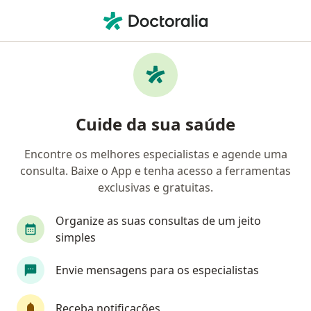
Men
Sobrepeso • Americana, São Paulo SP
Filtros
• 1
Convênio
Mapa
Profissionais com experiência Sobrepeso,
Cuide da sua saúde
Americana
Encontre os melhores especialistas e agende uma
consulta. Baixe o App e tenha acesso a ferramentas
Qual especialização você está procurando?
exclusivas e gratuitas.
Nutricionista
Endocrinologista
Médico clí
Organize as suas consultas de um jeito
simples
Envie mensagens para os especialistas
Receba notificações