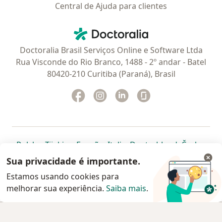
Central de Ajuda para clientes
Contato
Doctoralia - Homepage
Doctoralia Brasil Serviços Online e Software Ltda
Rua Visconde do Rio Branco, 1488 - 2º andar - Batel
80420-210 Curitiba (Paraná), Brasil
Facebook
abre num novo separador
Instagram
abre num novo separador
Linkedin
abre num novo separad
Glassdoor
abre num novo se
abre num novo separador
abre num novo separador
abre num novo separador
abre num novo separado
abre num n
abre
Polska
,
Türkiye
,
España
,
Italia
,
Deutschland
,
Česko
,
abre num novo separador
abre num novo separador
abre num novo separador
abre num novo separa
abre num no
abre n
Portugal
,
México
,
Chile
,
Brasil
,
Argentina
,
Perú
,
Sua privacidade é importante.
abre num novo separad
Colombia
Estamos usando cookies para
melhorar sua experiência.
www.doctoralia.com.br © 2026 - Agende agora sua
Saiba mais
.
consulta
Agendar consulta