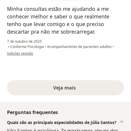
Minha consultas estão me ajudando a me
conhecer melhor e saber o que realmente
tenho que levar comigo e o que preciso
descartar pra não me sobrecarregar.
7 de outubro de 2025
•
Conforme Psicologia
•
Acompanhamento de pacientes adultos
•
na opinião do utilizador Priscila Motta
Solicitar revisão
Veja mais
opiniões acima
Perguntas frequentes
Quais são as principais especialidades de Júlia Santos?
Júlia Santos é psicóloga. Te mostramos alguns dos