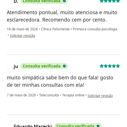
D.
Consulta verificada
D
Atendimento pontual, muito atenciosa e muito
esclarecedora. Recomendo cem por cento.
18 de maio de 2026
•
Clínica Felizmente
•
Primeira consulta psicologia
na opinião do utilizador D.
•
Solicitar revisão
ju
Consulta verificada
J
muito simpática sabe bem do que fala! gosto
de ter minhas consultas com ela!
na opinião do utilizador j
7 de maio de 2026
•
Teleconsulta
•
Terapia online
•
Solicitar revisão
Eduardo Marecki
Consulta verificada
E