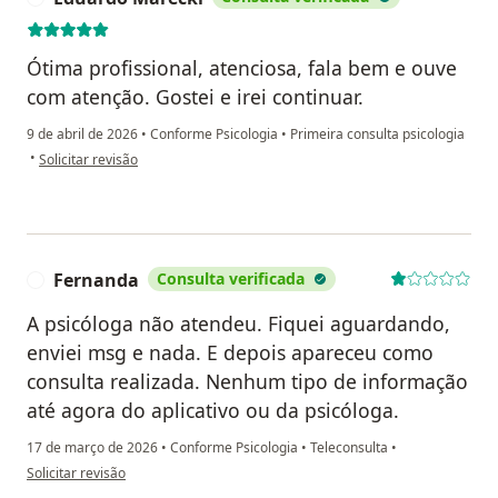
Ótima profissional, atenciosa, fala bem e ouve
com atenção. Gostei e irei continuar.
9 de abril de 2026
•
Conforme Psicologia
•
Primeira consulta psicologia
na opinião do utilizador Eduardo Marecki
•
Solicitar revisão
Fernanda
Consulta verificada
F
A psicóloga não atendeu. Fiquei aguardando,
enviei msg e nada. E depois apareceu como
consulta realizada. Nenhum tipo de informação
até agora do aplicativo ou da psicóloga.
17 de março de 2026
•
Conforme Psicologia
•
Teleconsulta
•
na opinião do utilizador Fernanda
Solicitar revisão