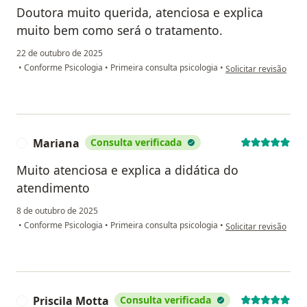
Doutora muito querida, atenciosa e explica
muito bem como será o tratamento.
22 de outubro de 2025
na opinião do utiliza
•
Conforme Psicologia
•
Primeira consulta psicologia
•
Solicitar revisão
Mariana
Consulta verificada
M
Muito atenciosa e explica a didática do
atendimento
8 de outubro de 2025
na opinião do utiliza
•
Conforme Psicologia
•
Primeira consulta psicologia
•
Solicitar revisão
Priscila Motta
Consulta verificada
P