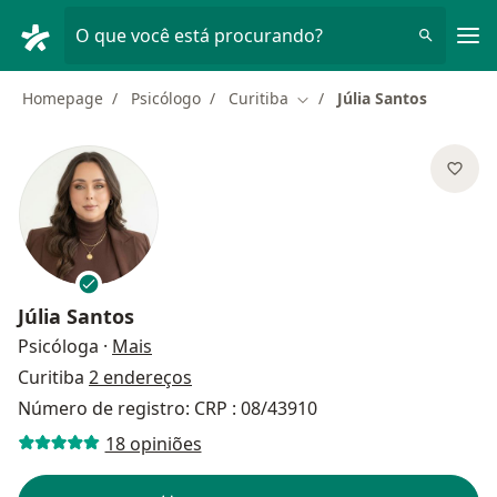
Men
O que você está procurando?
Homepage
Psicólogo
Curitiba
Júlia Santos
Mudar de cidade
Júlia Santos
sobre as especializações
Psicóloga
·
Mais
Curitiba
2 endereços
Número de registro: CRP : 08/43910
18 opiniões