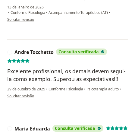
13 de janeiro de 2026
•
Conforme Psicologia
•
Acompanhamento Terapêutico (AT)
•
na opinião do utilizador Yudi
Solicitar revisão
Andre Tocchetto
Consulta verificada
A
Excelente profissional, os demais devem segui-
la como exemplo. Superou as expectativas!!!
29 de outubro de 2025
•
Conforme Psicologia
•
Psicoterapia adulto
•
na opinião do utilizador Andre Tocchetto
Solicitar revisão
Maria Eduarda
Consulta verificada
M