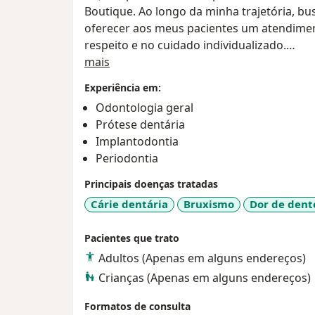
Boutique. Ao longo da minha trajetória, b
oferecer aos meus pacientes um atendiment
respeito e no cuidado individualizado.
Sobre mim
mais
Meu consultório é equipado com a mais alt
Experiência em:
realizar procedimentos com precisão, conf
Odontologia geral
objetivo é devolver aos pacientes não apena
Prótese dentária
mas também sua autoestima e bem-estar,
Implantodontia
ético em cada etapa do tratamento.
Periodontia
Agradecemos pela sua escolha e confiança
Principais doenças tratadas
Cárie dentária
Bruxismo
Dor de dent
Atenciosamente Dra Karina França.
Pacientes que trato
Endereço: Praça Zacarias n° 58 - Edifício S
Adultos (Apenas em alguns endereços)
Crianças (Apenas em alguns endereços)
Formatos de consulta