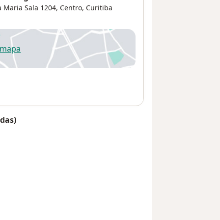
a Maria Sala 1204,
Centro
,
Curitiba
 mapa
re num novo separador
das)