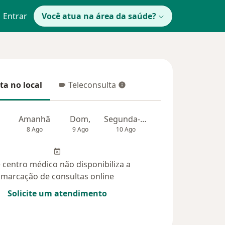
Entrar
Você atua na área da saúde?
ta no local
Teleconsulta
 no local
Teleconsulta
Amanhã
Dom,
Segunda-feira
Ter,
Qua
8 Ago
9 Ago
10 Ago
11 Ago
12 Ag
 centro médico não disponibiliza a
marcação de consultas online
Solicite um atendimento