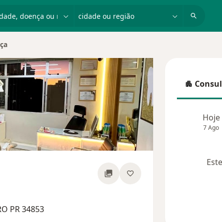
dade, doença ou nome
cidade ou região
nça
e
Consul
Consulta
Hoje
7 Ago
Este
 especializações
RO PR 34853