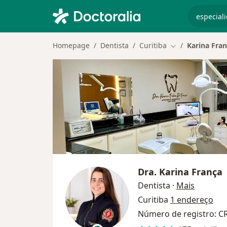
especiali
Homepage
Dentista
Curitiba
Karina Fra
Mudar de cidad
Dra.
Karina França
sobre as
Dentista
·
Mais
Curitiba
1 endereço
Número de registro: C