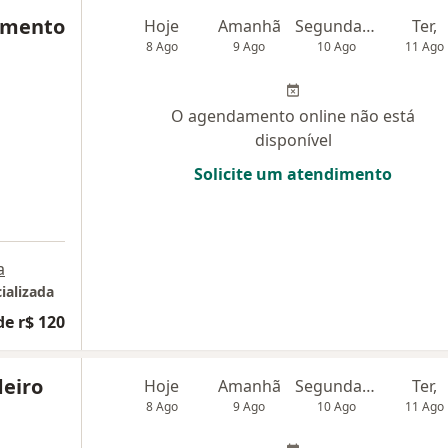
cimento
Hoje
Amanhã
Segunda-feira
Ter,
8 Ago
9 Ago
10 Ago
11 Ago
O agendamento online não está
disponível
Solicite um atendimento
a
ializada
de r$ 120
deiro
Hoje
Amanhã
Segunda-feira
Ter,
8 Ago
9 Ago
10 Ago
11 Ago