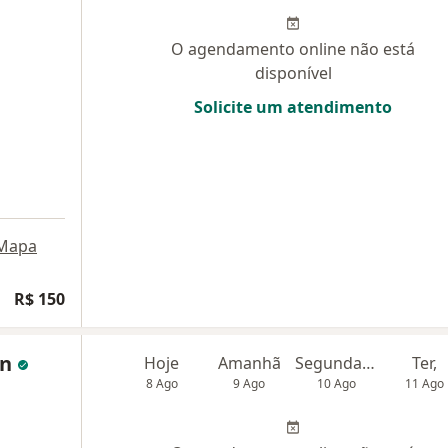
O agendamento online não está
disponível
Solicite um atendimento
Mapa
R$ 150
on
Hoje
Amanhã
Segunda-feira
Ter,
8 Ago
9 Ago
10 Ago
11 Ago