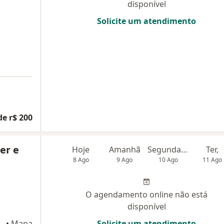
disponível
Solicite um atendimento
de r$ 200
er e
Hoje
Amanhã
Segunda-feira
Ter,
8 Ago
9 Ago
10 Ago
11 Ago
O agendamento online não está
disponível
7/1908, Curitiba
•
Mapa
Solicite um atendimento