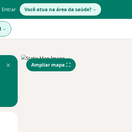
Entrar
Você atua na área da saúde?
1
Ampliar mapa
Qua
Qui,
Sex,
12 Ago
13 Ago
14 Ago