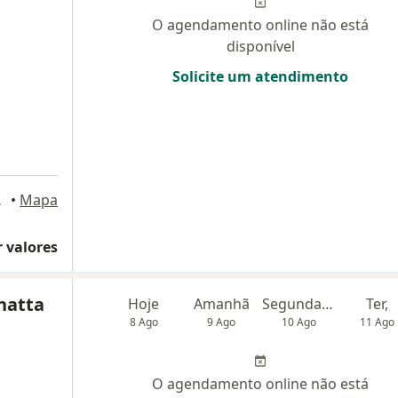
O agendamento online não está
disponível
Solicite um atendimento
s Pinhais
•
Mapa
 valores
natta
Hoje
Amanhã
Segunda-feira
Ter,
8 Ago
9 Ago
10 Ago
11 Ago
O agendamento online não está