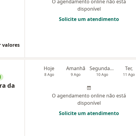
O agendamento online não está
disponível
Solicite um atendimento
 valores
Hoje
Amanhã
Segunda-feira
Ter,
8 Ago
9 Ago
10 Ago
11 Ago
l
ra da
O agendamento online não está
disponível
Solicite um atendimento