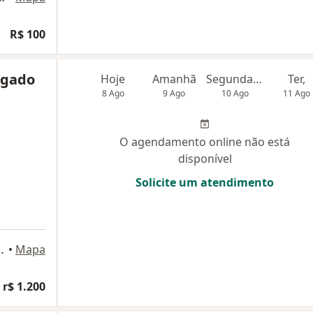
R$ 100
lgado
Hoje
Amanhã
Segunda-feira
Ter,
8 Ago
9 Ago
10 Ago
11 Ago
O agendamento online não está
disponível
Solicite um atendimento
0 - Água Verde, Curitiba
•
Mapa
 r$ 1.200