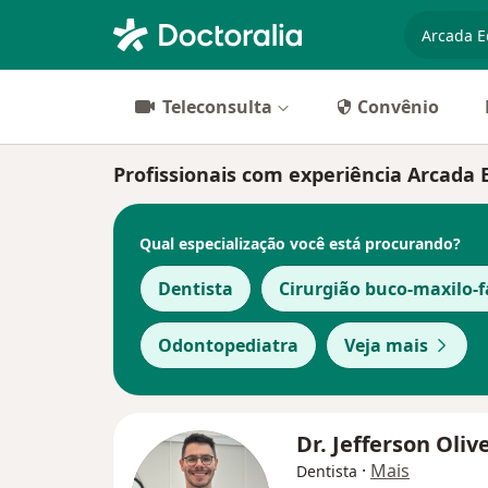
especiali
Teleconsulta
Convênio
Profissionais com experiência Arcada 
Qual especialização você está procurando?
Dentista
Cirurgião buco-maxilo-f
Odontopediatra
Veja mais
Dr. Jefferson Oliv
·
Mais
Dentista