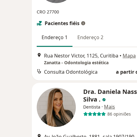
CRO 27700
Pacientes fiéis
Endereço 1
Endereço 2
Rua Nestor Victor, 1125, Curitiba
•
Mapa
Zanatta - Odontologia estética
Consulta Odontológica
a partir 
Dra. Daniela Nass
Silva .
·
Mais
Dentista
86 opiniões
Av. João Gualberto, 1881- sala 190