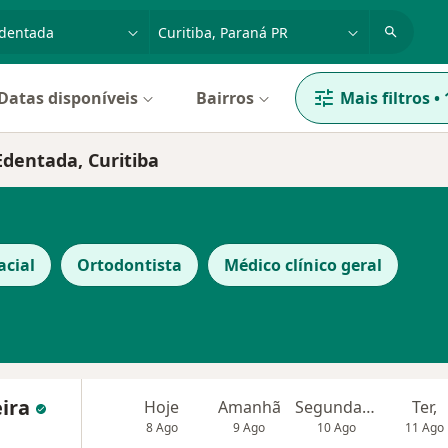
dade, doença ou nome
cidade ou região
Datas disponíveis
Bairros
Mais filtros
•
Edentada, Curitiba
acial
Ortodontista
Médico clínico geral
eira
Hoje
Amanhã
Segunda-feira
Ter,
8 Ago
9 Ago
10 Ago
11 Ago