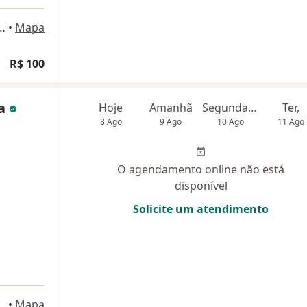
neta 424 conj. 114, Curitiba
•
Mapa
R$ 100
ça
Hoje
Amanhã
Segunda-feira
Ter,
8 Ago
9 Ago
10 Ago
11 Ago
O agendamento online não está
disponível
Solicite um atendimento
fício Santa Maria Sala 1204, Curitiba
•
Mapa