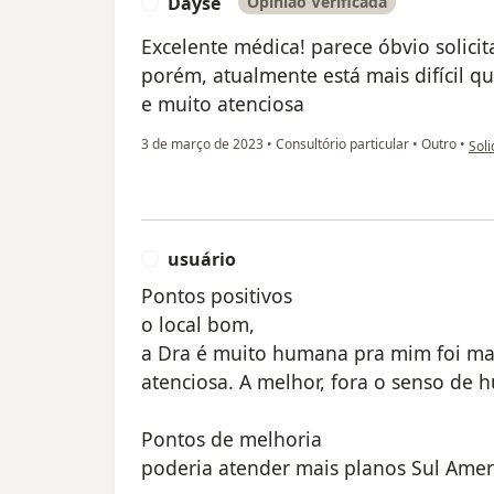
Dayse
Opinião Verificada
D
Excelente médica! parece óbvio solic
porém, atualmente está mais difícil q
e muito atenciosa
na o
3 de março de 2023
•
Consultório particular
•
Outro
•
Soli
usuário
U
Pontos positivos
o local bom,
a Dra é muito humana pra mim foi mai
atenciosa. A melhor, fora o senso de 
Pontos de melhoria
poderia atender mais planos Sul Ameri