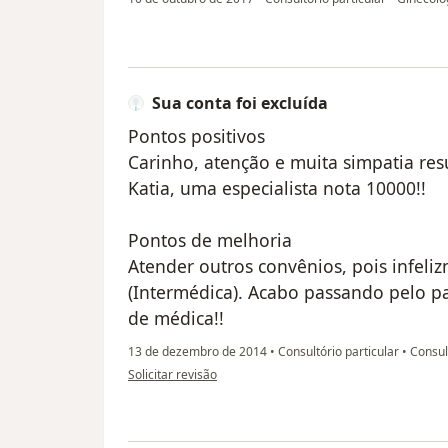
Sua conta foi excluída
Pontos positivos
Carinho, atenção e muita simpatia r
Katia, uma especialista nota 10000!!
Pontos de melhoria
Atender outros convênios, pois infel
(Intermédica). Acabo passando pelo pa
de médica!!
13 de dezembro de 2014
•
Consultório particular
•
Consult
na opinião do utilizador Sua conta foi excluída
Solicitar revisão