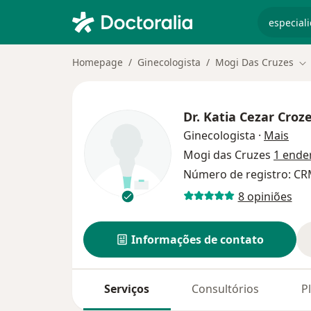
especiali
Homepage
Ginecologista
Mogi Das Cruzes
Mu
Dr.
Katia Cezar Croz
sobr
Ginecologista
·
Mais
Mogi das Cruzes
1 ende
Número de registro: CR
8 opiniões
Informações de contato
Serviços
Consultórios
P