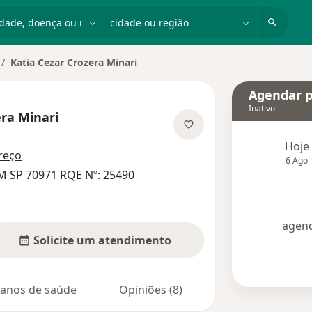
dade, doença ou nome
cidade ou região
Katia Cezar Crozera Minari
dar de cidade
Agendar p
Inativo
era Minari
e as especializações
Hoje
reço
6 Ago
M SP 70971 RQE Nº: 25490
agend
Solicite um atendimento
lanos de saúde
Opiniões (8)