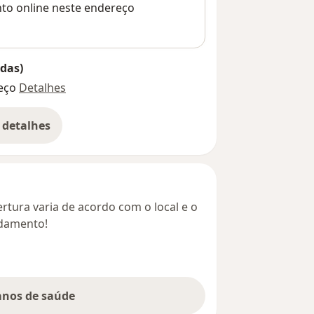
nto online neste endereço
das)
eço
Detalhes
 detalhes
bre o endereço
rtura varia de acordo com o local e o
ndamento!
lanos de saúde