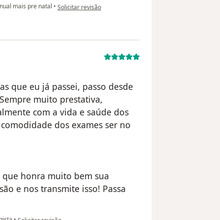
na opinião do utilizador usuário
nual mais pre natal
•
Solicitar revisão
as que eu já passei, passo desde
Sempre muito prestativa,
ealmente com a vida e saúde dos
a comodidade dos exames ser no
a que honra muito bem sua
são e nos transmite isso! Passa
na opinião do utilizador Sua conta foi excluída
gista
•