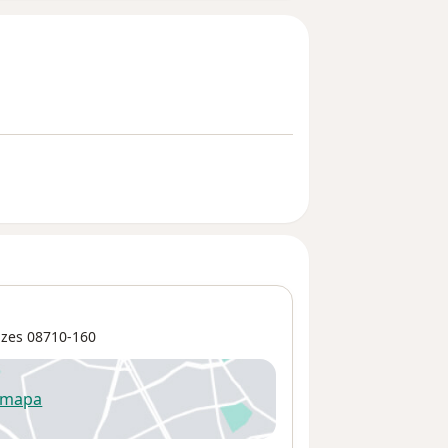
uzes
08710-160
 mapa
re num novo separador