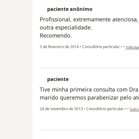
paciente anônimo
P
Profissional, extremamente atenciosa,
outra especialidade.
Recomendo.
na opin
5 de fevereiro de 2014
•
Consultório particular
•
•
Solicita
paciente
P
Tive minha primeira consulta com Dra.
marido queremos parabenizar pelo at
na op
24 de novembro de 2013
•
Consultório particular
•
•
Solic