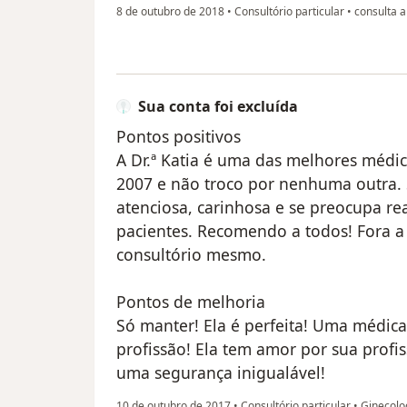
8 de outubro de 2018
•
Consultório particular
•
consulta a
Sua conta foi excluída
Pontos positivos
A Dr.ª Katia é uma das melhores médic
2007 e não troco por nenhuma outra. 
atenciosa, carinhosa e se preocupa r
pacientes. Recomendo a todos! Fora 
consultório mesmo.
Pontos de melhoria
Só manter! Ela é perfeita! Uma médic
profissão! Ela tem amor por sua profis
uma segurança inigualável!
10 de outubro de 2017
•
Consultório particular
•
Ginecolo