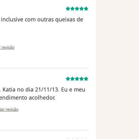
 inclusive com outras queixas de
ião do utilizador paciente anônimo
r revisão
 Katia no dia 21/11/13. Eu e meu
endimento acolhedor.
inião do utilizador paciente
itar revisão