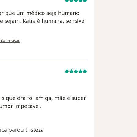
itar que um médico seja humano
ue sejam. Katia é humana, sensível
pinião do utilizador Dayse
citar revisão
s que dra foi amiga, mãe e super
humor impecável.
ca parou tristeza