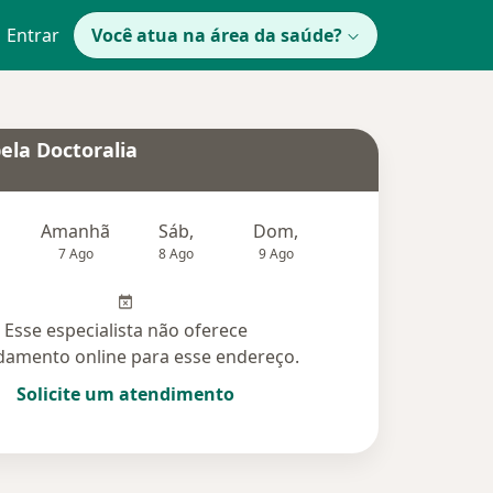
Entrar
Você atua na área da saúde?
ela Doctoralia
Amanhã
Sáb,
Dom,
Segunda-feira
Ter,
7 Ago
8 Ago
9 Ago
10 Ago
11 Ag
Esse especialista não oferece
amento online para esse endereço.
Solicite um atendimento