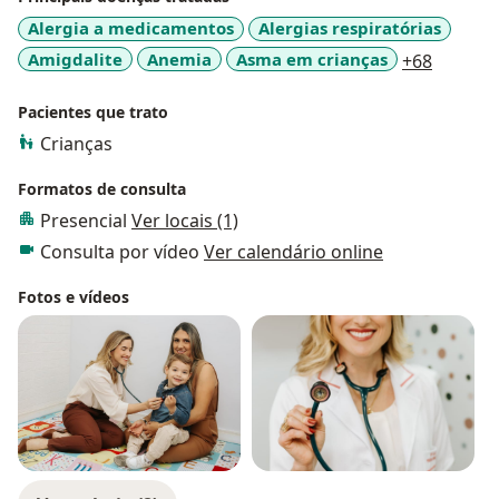
Alergia a medicamentos
Alergias respiratórias
a11y_sr
Amigdalite
Anemia
Asma em crianças
+68
Pacientes que trato
Crianças
Formatos de consulta
Presencial
Ver locais (1)
Consulta por vídeo
Ver calendário online
Fotos e vídeos