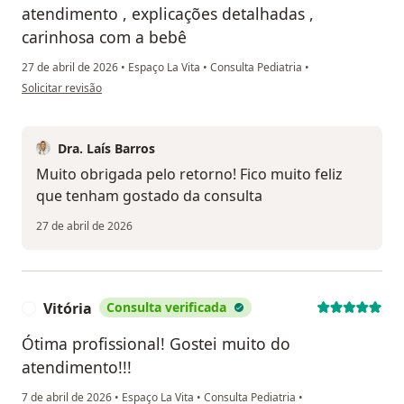
atendimento , explicações detalhadas ,
carinhosa com a bebê
27 de abril de 2026
•
Espaço La Vita
•
Consulta Pediatria
•
na opinião do utilizador Alexandra Consenza
Solicitar revisão
Dra. Laís Barros
Muito obrigada pelo retorno! Fico muito feliz
que tenham gostado da consulta
27 de abril de 2026
Vitória
Consulta verificada
V
Ótima profissional! Gostei muito do
atendimento!!!
7 de abril de 2026
•
Espaço La Vita
•
Consulta Pediatria
•