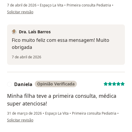
7 de abril de 2026
•
Espaço La Vita
•
Primeira consulta Pediatria
•
na opinião do utilizador Thaís
Solicitar revisão
Dra. Laís Barros
Fico muito feliz com essa mensagem! Muito
obrigada
7 de abril de 2026
Daniela
Opinião Verificada
D
Minha filha teve a primeira consulta, médica
super atenciosa!
31 de março de 2026
•
Espaço La Vita
•
Primeira consulta Pediatria
•
na opinião do utilizador Daniela
Solicitar revisão