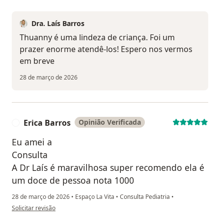
Dra. Laís Barros
Thuanny é uma lindeza de criança. Foi um
prazer enorme atendê-los! Espero nos vermos
em breve
28 de março de 2026
Erica Barros
Opinião Verificada
E
Eu amei a
Consulta
A Dr Laís é maravilhosa super recomendo ela é
um doce de pessoa nota 1000
28 de março de 2026
•
Espaço La Vita
•
Consulta Pediatria
•
na opinião do utilizador Erica Barros
Solicitar revisão