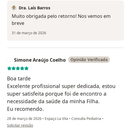
Dra. Laís Barros
Muito obrigada pelo retorno! Nos vemos em
breve
31 de março de 2026
Simone Araújo Coelho
Opinião Verificada
S
Boa tarde
Excelente profissional super dedicada, estou
super satisfeita porque foi de encontro a
necessidade da saúde da minha Filha.
Eu recomendo.
28 de março de 2026
•
Espaço La Vita
•
Consulta Pediatria
•
na opinião do utilizador Simone Araújo Coelho
Solicitar revisão