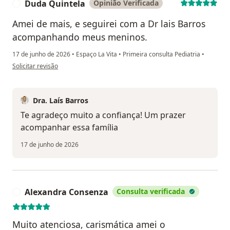
Duda Quintela
Opinião Verificada
D
Amei de mais, e seguirei com a Dr lais Barros
acompanhando meus meninos.
17 de junho de 2026
•
Espaço La Vita
•
Primeira consulta Pediatria
•
na opinião do utilizador Duda Quintela
Solicitar revisão
Dra. Laís Barros
Te agradeço muito a confiança! Um prazer
acompanhar essa família
17 de junho de 2026
Alexandra Consenza
Consulta verificada
A
Muito atenciosa, carismática amei o