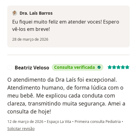
Dra. Laís Barros
Eu fiquei muito feliz em atender voces! Espero
vê-los em breve!
28 de março de 2026
Beatriz Veloso
Consulta verificada
B
O atendimento da Dra Laís foi excepcional.
Atendimento humano, de forma lúdica com o
meu bebê. Me explicou cada conduta com
clareza, transmitindo muita segurança. Amei a
consulta de hoje!
12 de março de 2026
•
Espaço La Vita
•
Primeira consulta Pediatria
•
na opinião do utilizador Beatriz Veloso
Solicitar revisão