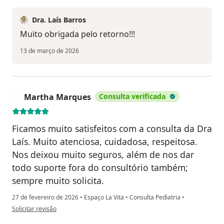
Dra. Laís Barros
Muito obrigada pelo retorno!!!
13 de março de 2026
Martha Marques
Consulta verificada
M
Ficamos muito satisfeitos com a consulta da Dra
Laís. Muito atenciosa, cuidadosa, respeitosa.
Nos deixou muito seguros, além de nos dar
todo suporte fora do consultório também;
sempre muito solicita.
27 de fevereiro de 2026
•
Espaço La Vita
•
Consulta Pediatria
•
na opinião do utilizador Martha Marques
Solicitar revisão