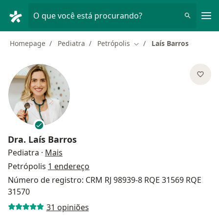
Men
O que você está procurando?
Homepage
Pediatra
Petrópolis
Laís Barros
Mudar de cidade
Dra.
Laís Barros
sobre as especializações
Pediatra
·
Mais
Petrópolis
1 endereço
Número de registro: CRM RJ 98939-8 RQE 31569 RQE
31570
31 opiniões