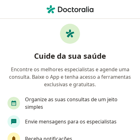
Men
Dificuldade De Amamentação • Petrópolis, Rio de Janeiro RJ
Filtros
• 1
Convênio
Mapa
Profissionais com experiência Dificuldade
Cuide da sua saúde
de amamentação, Petrópolis
Encontre os melhores especialistas e agende uma
consulta. Baixe o App e tenha acesso a ferramentas
Qual especialização você está procurando?
exclusivas e gratuitas.
Pediatra
Cardiologista
Dermatologista
Organize as suas consultas de um jeito
simples
Envie mensagens para os especialistas
Receba notificações