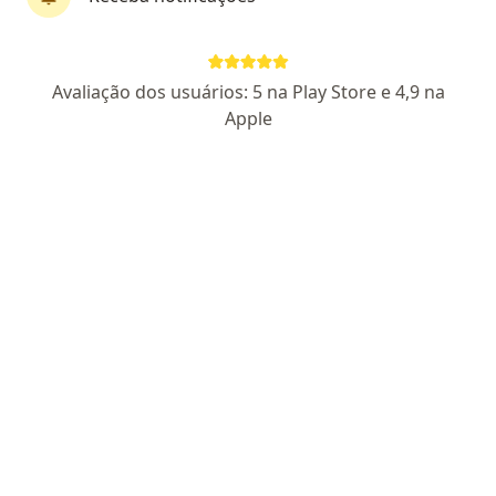
Dra. Raíssa Alves Nogueira
Avaliação dos usuários: 5 na Play Store e 4,9 na
·
Mais
Pediatra
Apple
88 opiniões
CRM RJ 1111027
RQE 53068
Estrada União e Indústria 10.337, sala 125, Flat de Itaipava, Petrópolis
•
Mapa
Dra Raíssa Nogueira
Consulta Pediatria
Consultar valores
Esse especialista não oferece agendamento online para esse endereço.
Solicite um atendimento