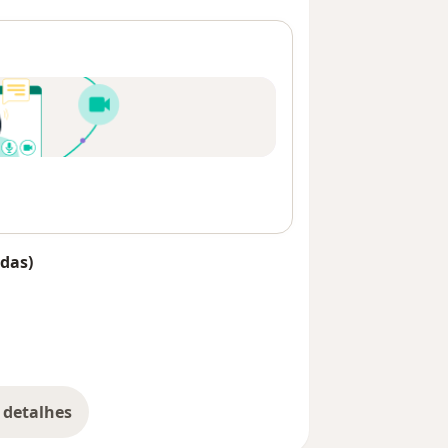
das)
 detalhes
bre o endereço