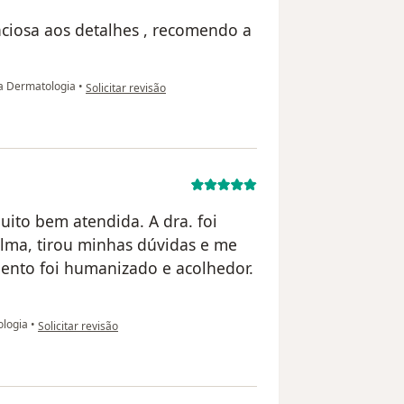
ciosa aos detalhes , recomendo a
na opinião do utilizador Danielle P
a Dermatologia
•
Solicitar revisão
uito bem atendida. A dra. foi
alma, tirou minhas dúvidas e me
mento foi humanizado e acolhedor.
na opinião do utilizador Andressa
logia
•
Solicitar revisão