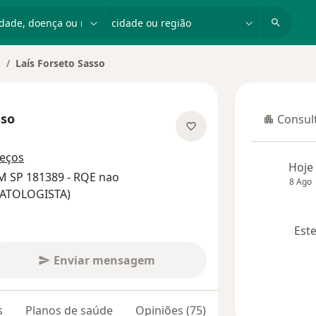
dade, doença ou nome
cidade ou região
Laís Forseto Sasso
udar de cidade
sso
Consult
Consulta
bre as especializações
reços
Hoje
M SP 181389 - RQE nao
8 Ago
MATOLOGISTA)
Este
Enviar mensagem
s
Planos de saúde
Opiniões (75)