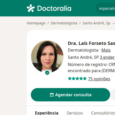
especiali
Homepage
Dermatologista
Santo André, Sp
M
Dra.
Laís Forseto Sa
so
Dermatologista
·
Mais
Santo André, SP
3 ende
Número de registro: CR
encontrado para (DER
75 opiniões
Agendar consulta
Experiência
Serviços
Consultório