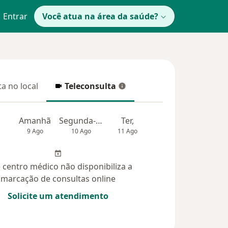
Entrar
Você atua na área da saúde?
a no local
Teleconsulta
 no local
Teleconsulta
Amanhã
Segunda-feira
Ter,
Qua
Qui,
9 Ago
10 Ago
11 Ago
12 Ago
13 Ag
 centro médico não disponibiliza a
marcação de consultas online
Solicite um atendimento