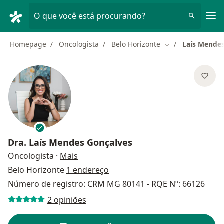
Men
O que você está procurando?
Homepage
Oncologista
Belo Horizonte
Laís Mende
Mudar de cidade
Dra.
Laís Mendes Gonçalves
sobre as especializações
Oncologista
·
Mais
Belo Horizonte
1 endereço
Número de registro: CRM MG 80141 - RQE Nº: 66126
2 opiniões