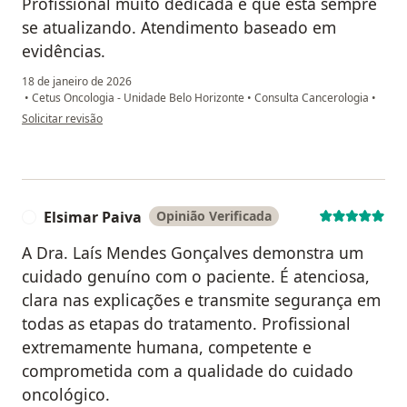
Profissional muito dedicada e que está sempre
se atualizando. Atendimento baseado em
evidências.
18 de janeiro de 2026
•
Cetus Oncologia - Unidade Belo Horizonte
•
Consulta Cancerologia
•
na opinião do utilizador I.R.V
Solicitar revisão
Elsimar Paiva
Opinião Verificada
E
A Dra. Laís Mendes Gonçalves demonstra um
cuidado genuíno com o paciente. É atenciosa,
clara nas explicações e transmite segurança em
todas as etapas do tratamento. Profissional
extremamente humana, competente e
comprometida com a qualidade do cuidado
oncológico.