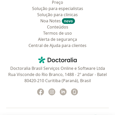
Preço
Solução para especialistas
Solução para clinicas
Noa Notes
novo
Conteúdos
Termos de uso
Alerta de segurança
Central de Ajuda para clientes
Contato
Doctoralia - Homepage
Doctoralia Brasil Serviços Online e Software Ltda
Rua Visconde do Rio Branco, 1488 - 2º andar - Batel
80420-210 Curitiba (Paraná), Brasil
Facebook
abre num novo separador
Instagram
abre num novo separador
Linkedin
abre num novo separad
Glassdoor
abre num novo se