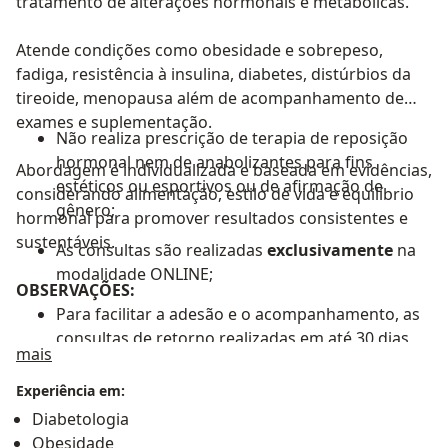
tratamento de alterações hormonais e metabólicas.
Atende condições como obesidade e sobrepeso,
fadiga, resistência à insulina, diabetes, distúrbios da
tireoide, menopausa além de acompanhamento de
exames e suplementação.
Não realiza prescrição de terapia de reposição
hormonal nem de anabolizantes para fins
Abordagem é individualizada e baseada em evidências,
estéticos ou esportivos ou de afirmação de
considerando alimentação, estilo de vida e equilíbrio
gênero;
hormonal para promover resultados consistentes e
sustentáveis.
As consultas são realizadas
exclusivamente
na
modalidade ONLINE;
OBSERVAÇÕES:
Para facilitar a adesão e o acompanhamento, as
consultas de retorno realizadas em até 30 dias
Sobre mim
mais
corridos após a última consulta saem pela
metade do valor (R$150), de forma que não há
Experiência em:
retornos gratuitos;
Diabetologia
Obesidade