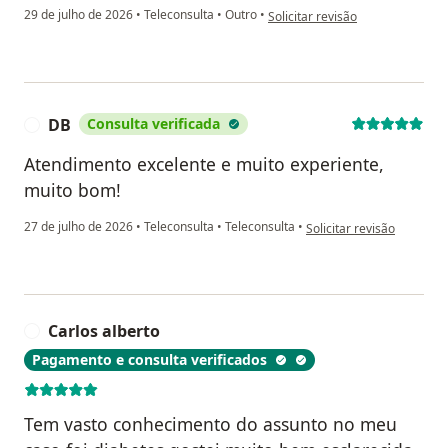
na opinião do utilizador Kézia G.
29 de julho de 2026
•
Teleconsulta
•
Outro
•
Solicitar revisão
DB
Consulta verificada
D
Atendimento excelente e muito experiente,
muito bom!
na opinião do utilizador 
27 de julho de 2026
•
Teleconsulta
•
Teleconsulta
•
Solicitar revisão
Carlos alberto
C
Pagamento e consulta verificados
Tem vasto conhecimento do assunto no meu