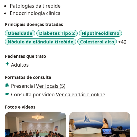
Renovação de receitas controladas apenas em
Patologias da tireoide
consulta;
Endocrinologia clínica
Emite Nota Fiscal para reembolso pelo convênio
Principais doenças tratadas
ou para dedução no Imposto de renda (NF deve
Obesidade
Diabetes Tipo 2
Hipotireoidismo
ser solicitada no momento da consulta, não
a11y
Nódulo da glândula tireóide
Colesterol alto
+40
sendo aceitos pedidos feitos posteriormente)
Pacientes que trato
Adultos
Formatos de consulta
Presencial
Ver locais (5)
Consulta por vídeo
Ver calendário online
Fotos e vídeos