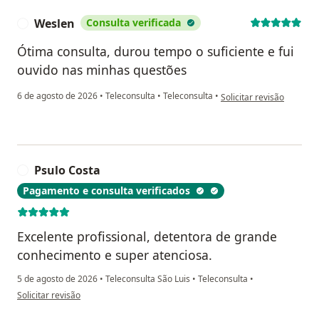
Weslen
Consulta verificada
W
Ótima consulta, durou tempo o suficiente e fui
ouvido nas minhas questões
na opinião do utilizador
6 de agosto de 2026
•
Teleconsulta
•
Teleconsulta
•
Solicitar revisão
Psulo Costa
P
Pagamento e consulta verificados
Excelente profissional, detentora de grande
conhecimento e super atenciosa.
5 de agosto de 2026
•
Teleconsulta São Luis
•
Teleconsulta
•
na opinião do utilizador Psulo Costa
Solicitar revisão