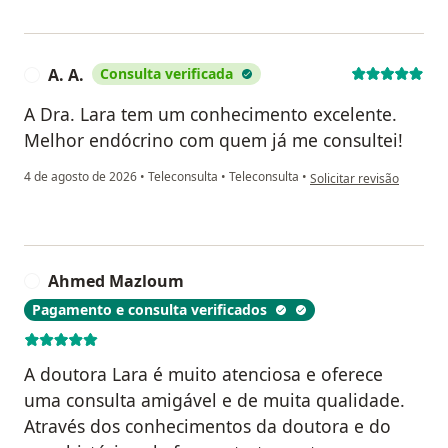
A. A.
Consulta verificada
A
A Dra. Lara tem um conhecimento excelente.
Melhor endócrino com quem já me consultei!
na opinião do utilizador A
4 de agosto de 2026
•
Teleconsulta
•
Teleconsulta
•
Solicitar revisão
Ahmed Mazloum
A
Pagamento e consulta verificados
A doutora Lara é muito atenciosa e oferece
uma consulta amigável e de muita qualidade.
Através dos conhecimentos da doutora e do