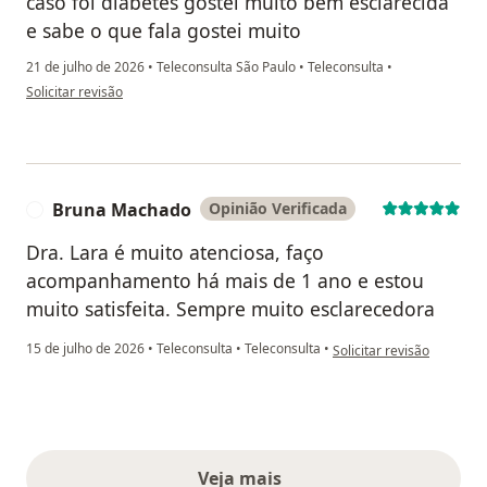
caso foi diabetes gostei muito bem esclarecida
e sabe o que fala gostei muito
21 de julho de 2026
•
Teleconsulta São Paulo
•
Teleconsulta
•
na opinião do utilizador Carlos alberto
Solicitar revisão
Bruna Machado
Opinião Verificada
B
Dra. Lara é muito atenciosa, faço
acompanhamento há mais de 1 ano e estou
muito satisfeita. Sempre muito esclarecedora
na opinião do utilizador
15 de julho de 2026
•
Teleconsulta
•
Teleconsulta
•
Solicitar revisão
Veja mais