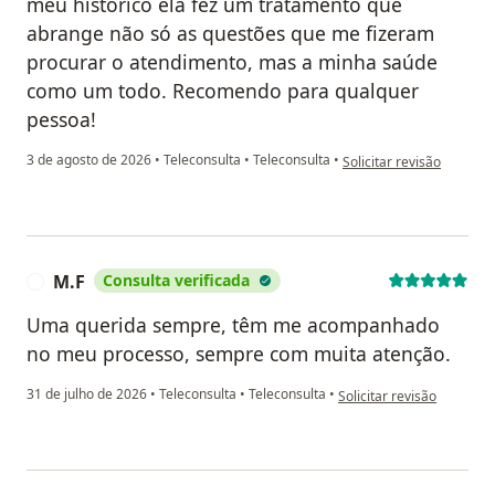
meu histórico ela fez um tratamento que
abrange não só as questões que me fizeram
procurar o atendimento, mas a minha saúde
como um todo. Recomendo para qualquer
pessoa!
na opinião do utilizado
3 de agosto de 2026
•
Teleconsulta
•
Teleconsulta
•
Solicitar revisão
M.F
Consulta verificada
M
Uma querida sempre, têm me acompanhado
no meu processo, sempre com muita atenção.
na opinião do utilizador M
31 de julho de 2026
•
Teleconsulta
•
Teleconsulta
•
Solicitar revisão