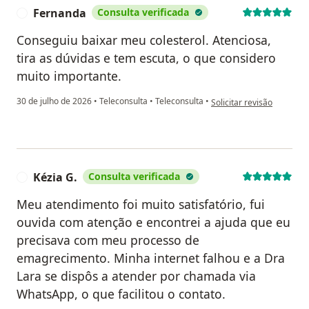
Fernanda
Consulta verificada
F
Conseguiu baixar meu colesterol. Atenciosa,
tira as dúvidas e tem escuta, o que considero
muito importante.
na opinião do utilizador 
30 de julho de 2026
•
Teleconsulta
•
Teleconsulta
•
Solicitar revisão
Kézia G.
Consulta verificada
K
Meu atendimento foi muito satisfatório, fui
ouvida com atenção e encontrei a ajuda que eu
precisava com meu processo de
emagrecimento. Minha internet falhou e a Dra
Lara se dispôs a atender por chamada via
WhatsApp, o que facilitou o contato.