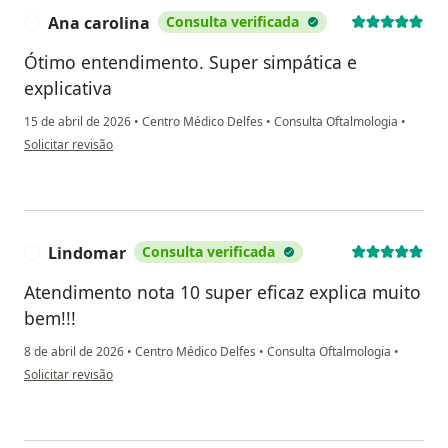
Ana carolina
Consulta verificada
A
Ótimo entendimento. Super simpática e
explicativa
15 de abril de 2026
•
Centro Médico Delfes
•
Consulta Oftalmologia
•
na opinião do utilizador Ana carolina
Solicitar revisão
Lindomar
Consulta verificada
L
Atendimento nota 10 super eficaz explica muito
bem!!!
8 de abril de 2026
•
Centro Médico Delfes
•
Consulta Oftalmologia
•
na opinião do utilizador Lindomar
Solicitar revisão