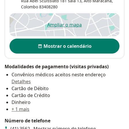
Rua Abel Scuissiato 181 sala 13,
Alto Maracanã
,
Colombo
83408280
Ampliar o mapa
abre num novo separador
Disponibilidade
Mostrar o calendário
Modalidades de pagamento (visitas privadas)
Convênios médicos aceitos neste endereço
Detalhes
Cartão de Débito
Cartão de Crédito
Dinheiro
+ 1 mais
Número de telefone
(41) 3562...
Mostrar número de telefone