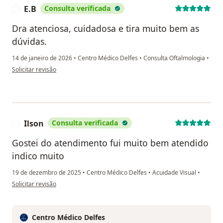
E.B
Consulta verificada
E
Dra atenciosa, cuidadosa e tira muito bem as
dúvidas.
14 de janeiro de 2026
•
Centro Médico Delfes
•
Consulta Oftalmologia
•
na opinião do utilizador E.B
Solicitar revisão
Ilson
Consulta verificada
I
Gostei do atendimento fui muito bem atendido
indico muito
19 de dezembro de 2025
•
Centro Médico Delfes
•
Acuidade Visual
•
na opinião do utilizador Ilson
Solicitar revisão
Centro Médico Delfes