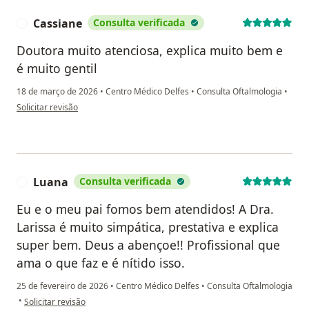
Cassiane
Consulta verificada
C
Doutora muito atenciosa, explica muito bem e
é muito gentil
18 de março de 2026
•
Centro Médico Delfes
•
Consulta Oftalmologia
•
na opinião do utilizador Cassiane
Solicitar revisão
Luana
Consulta verificada
L
Eu e o meu pai fomos bem atendidos! A Dra.
Larissa é muito simpática, prestativa e explica
super bem. Deus a abençoe!! Profissional que
ama o que faz e é nítido isso.
25 de fevereiro de 2026
•
Centro Médico Delfes
•
Consulta Oftalmologia
na opinião do utilizador Luana
•
Solicitar revisão