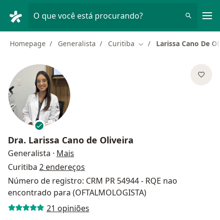
Men
O que você está procurando?
Homepage
Generalista
Curitiba
Larissa Cano De Ol
Mudar de cidade
Dra.
Larissa Cano de Oliveira
sobre as especializações
Generalista
·
Mais
Curitiba
2 endereços
Número de registro: CRM PR 54944 - RQE nao
encontrado para (OFTALMOLOGISTA)
21 opiniões