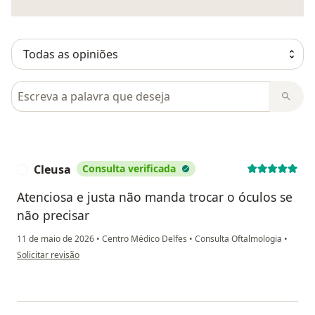
Pesquisar em opiniões
Cleusa
Consulta verificada
C
Atenciosa e justa não manda trocar o óculos se
não precisar
11 de maio de 2026
•
Centro Médico Delfes
•
Consulta Oftalmologia
•
na opinião do utilizador Cleusa
Solicitar revisão