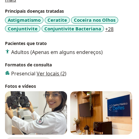
Principais doenças tratadas
Astigmatismo
Ceratite
Coceira nos Olhos
a11y_sr_m
Conjuntivite
Conjuntivite Bacteriana
+28
Pacientes que trato
Adultos (Apenas em alguns endereços)
Formatos de consulta
Presencial
Ver locais (2)
Fotos e vídeos