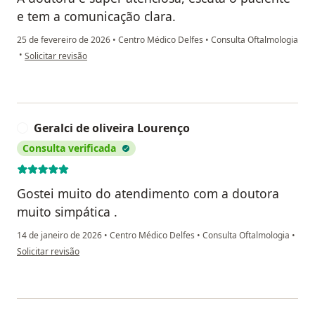
e tem a comunicação clara.
25 de fevereiro de 2026
•
Centro Médico Delfes
•
Consulta Oftalmologia
na opinião do utilizador Samantha
•
Solicitar revisão
Geralci de oliveira Lourenço
G
Consulta verificada
Gostei muito do atendimento com a doutora
muito simpática .
14 de janeiro de 2026
•
Centro Médico Delfes
•
Consulta Oftalmologia
•
na opinião do utilizador Geralci de oliveira Lourenço
Solicitar revisão