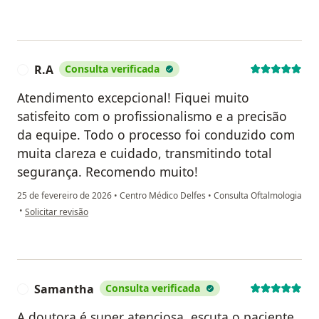
R.A
Consulta verificada
R
Atendimento excepcional! Fiquei muito
satisfeito com o profissionalismo e a precisão
da equipe. Todo o processo foi conduzido com
muita clareza e cuidado, transmitindo total
segurança. Recomendo muito!
25 de fevereiro de 2026
•
Centro Médico Delfes
•
Consulta Oftalmologia
na opinião do utilizador R.A
•
Solicitar revisão
Samantha
Consulta verificada
S
A doutora é super atenciosa, escuta o paciente