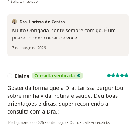
•
Solicitar revisão
Dra. Larissa de Castro
Muito Obrigada, conte sempre comigo. É um
prazer poder cuidar de você.
7 de março de 2026
Elaine
Consulta verificada
E
Gostei da forma que a Dra. Larissa perguntou
sobre minha vida, rotina e saúde. Deu boas
orientações e dicas. Super recomendo a
consulta com a Dra.!
na opinião do utilizador Elaine
16 de janeiro de 2026
•
outro lugar
•
Outro
•
Solicitar revisão