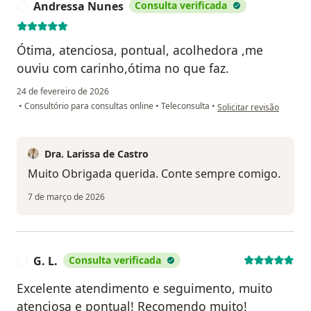
Andressa Nunes
Consulta verificada
A
Ótima, atenciosa, pontual, acolhedora ,me
ouviu com carinho,ótima no que faz.
24 de fevereiro de 2026
na opinião do utilizado
•
Consultório para consultas online
•
Teleconsulta
•
Solicitar revisão
Dra. Larissa de Castro
Muito Obrigada querida. Conte sempre comigo.
7 de março de 2026
G. L.
Consulta verificada
G
Excelente atendimento e seguimento, muito
atenciosa e pontual! Recomendo muito!