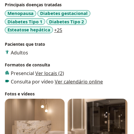
Principais doenças tratadas
Menopausa
Diabetes gestacional
Diabetes Tipo 1
Diabetes Tipo 2
a11y_sr_more_diseases
Esteatose hepática
+25
Pacientes que trato
Adultos
Formatos de consulta
Presencial
Ver locais (2)
Consulta por vídeo
Ver calendário online
Fotos e vídeos