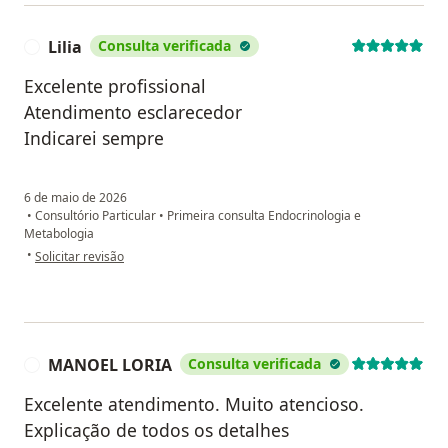
Lilia
Consulta verificada
L
Excelente profissional
Atendimento esclarecedor
Indicarei sempre
6 de maio de 2026
•
Consultório Particular
•
Primeira consulta Endocrinologia e
Metabologia
na opinião do utilizador Lilia
•
Solicitar revisão
MANOEL LORIA
Consulta verificada
M
Excelente atendimento. Muito atencioso.
Explicação de todos os detalhes