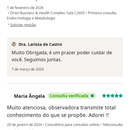
1 de fevereiro de 2026
•
Órion Business & Health Complex. Sala C2605
•
Primeira consulta
Endocrinologia e Metabologia
na opinião do utilizador G. L.
•
Solicitar revisão
Dra. Larissa de Castro
Muito Obrigada, é um prazer poder cuidar de
você. Seguimos juntas.
7 de março de 2026
Maria Ângela
Consulta verificada
M
Muito atenciosa, observadora transmite total
conhecimento do que se propõe. Adorei !!
20 de janeiro de 2026
•
Consultório para consultas online
•
Teleconsulta
na opinião do utilizador Maria Ângela