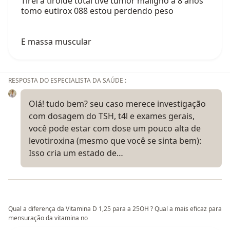
Tirei a tiróide total tive tumor maligno a 8 anos
tomo eutirox 088 estou perdendo peso
E massa muscular
RESPOSTA DO ESPECIALISTA DA SAÚDE :
Olá! tudo bem? seu caso merece investigação
com dosagem do TSH, t4l e exames gerais,
você pode estar com dose um pouco alta de
levotiroxina (mesmo que você se sinta bem):
Isso cria um estado de…
Qual a diferença da Vitamina D 1,25 para a 25OH ? Qual a mais eficaz para
mensuração da vitamina no