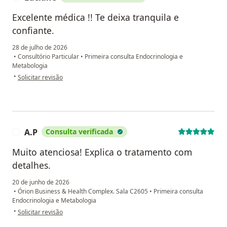
Excelente médica !! Te deixa tranquila e
confiante.
28 de julho de 2026
•
Consultório Particular
•
Primeira consulta Endocrinologia e
Metabologia
na opinião do utilizador Luciane
•
Solicitar revisão
A.P
Consulta verificada
A
Muito atenciosa! Explica o tratamento com
detalhes.
20 de junho de 2026
•
Órion Business & Health Complex. Sala C2605
•
Primeira consulta
Endocrinologia e Metabologia
na opinião do utilizador A.P
•
Solicitar revisão