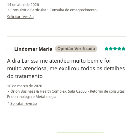
14 de abril de 2026
•
Consultório Particular
•
Consulta de emagrecimento
•
na opinião do utilizador MANOEL LORIA
Solicitar revisão
Lindomar Maria
Opinião Verificada
L
A dra Larissa me atendeu muito bem e foi
muito atenciosa, me explicou todos os detalhes
do tratamento
10 de março de 2026
•
Órion Business & Health Complex. Sala C2605
•
Retorno de consultas
Endocrinologia e Metabologia
na opinião do utilizador Lindomar Maria
•
Solicitar revisão