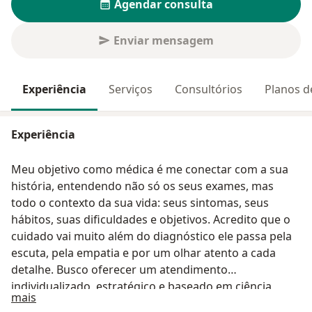
Agendar consulta
Enviar mensagem
Experiência
Serviços
Consultórios
Planos d
Experiência
Meu objetivo como médica é me conectar com a sua
história, entendendo não só os seus exames, mas
todo o contexto da sua vida: seus sintomas, seus
hábitos, suas dificuldades e objetivos. Acredito que o
cuidado vai muito além do diagnóstico ele passa pela
escuta, pela empatia e por um olhar atento a cada
detalhe. Busco oferecer um atendimento
individualizado, estratégico e baseado em ciência
Sobre mim
mais
atualizada.