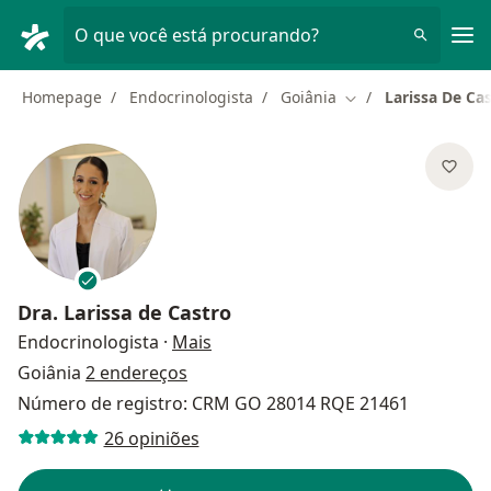
Men
O que você está procurando?
Homepage
Endocrinologista
Goiânia
Larissa De Ca
Mudar de cidade
Dra.
Larissa de Castro
sobre as especializações
Endocrinologista
·
Mais
Goiânia
2 endereços
Número de registro: CRM GO 28014 RQE 21461
26 opiniões