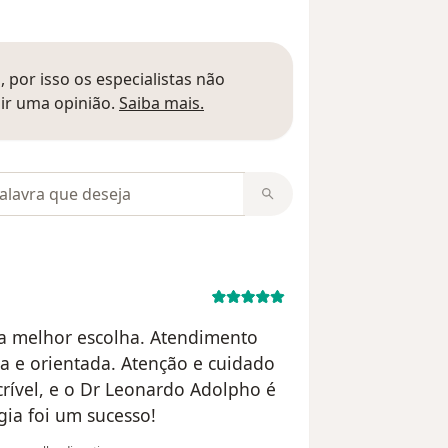
 por isso os especialistas não
Saber mais sobre pareceres
ir uma opinião.
Saiba mais.
m opiniões
ha melhor escolha. Atendimento
 e orientada. Atenção e cuidado
crível, e o Dr Leonardo Adolpho é
ia foi um sucesso!
na opinião do utilizador Sophia Carolina