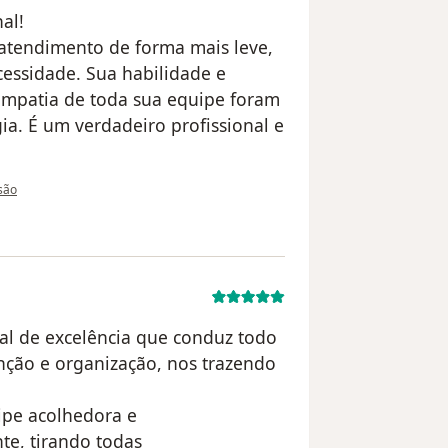
al!
atendimento de forma mais leve,
cessidade. Sua habilidade e
 empatia de toda sua equipe foram
ia. É um verdadeiro profissional e
o utilizador Anna Luiza Medeiros
isão
nal de excelência que conduz todo
nção e organização, nos trazendo
ipe acolhedora e
te, tirando todas