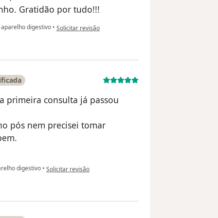
ho. Gratidão por tudo!!!
na opinião do utilizador Michele Martins
 aparelho digestivo
•
Solicitar revisão
ificada
a primeira consulta já passou
r no pós nem precisei tomar
bem.
na opinião do utilizador José Geraldo Reis Junior
relho digestivo
•
Solicitar revisão