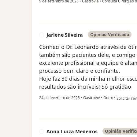
9 de setembro de 2025
•
GastroVie
•
Consulta Cirurgião d
Jarlene Silveira
Opinião Verificada
J
Conheci o Dr. Leonardo através de ót
também são pacientes dele, e comigo 
excelente profissional a equipe é alt
processo bem claro e confiante.
Hoje faz 30 dias da minha melhor esco
resultados são incríveis! Só gratidão
na opinião d
24 de fevereiro de 2025
•
GastroVie
•
Outro
•
Solicitar re
Anna Luiza Medeiros
Opinião Verifi
A