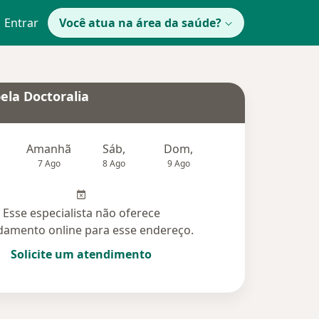
Entrar
Você atua na área da saúde?
ela Doctoralia
Amanhã
Sáb,
Dom,
Segunda-feira
Ter,
7 Ago
8 Ago
9 Ago
10 Ago
11 Ag
Esse especialista não oferece
amento online para esse endereço.
Solicite um atendimento