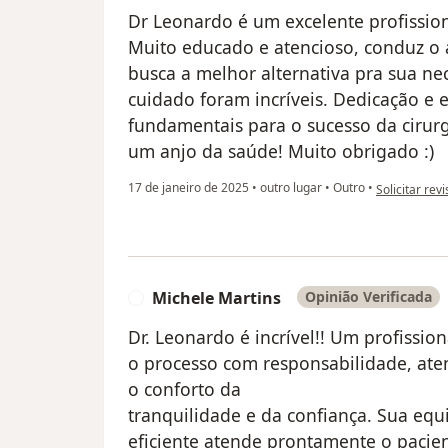
Dr Leonardo é um excelente profission
Muito educado e atencioso, conduz o 
busca a melhor alternativa pra sua ne
cuidado foram incríveis. Dedicação e
fundamentais para o sucesso da cirurg
um anjo da saúde! Muito obrigado :)
na opinião d
17 de janeiro de 2025
•
outro lugar
•
Outro
•
Solicitar rev
Michele Martins
Opinião Verificada
M
Dr. Leonardo é incrível!! Um profissio
o processo com responsabilidade, ate
o conforto da
tranquilidade e da confiança. Sua equ
eficiente atende prontamente o pacien