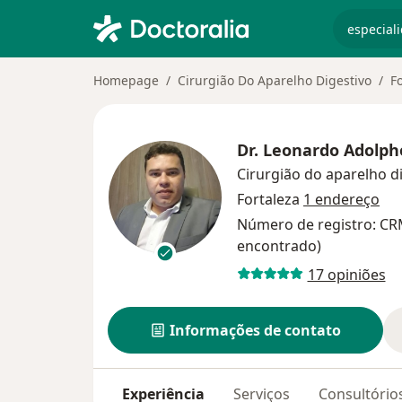
especiali
Homepage
Cirurgião Do Aparelho Digestivo
F
Dr.
Leonardo Adolph
Cirurgião do aparelho d
Fortaleza
1 endereço
Número de registro: CR
encontrado)
17 opiniões
Informações de contato
Experiência
Serviços
Consultório