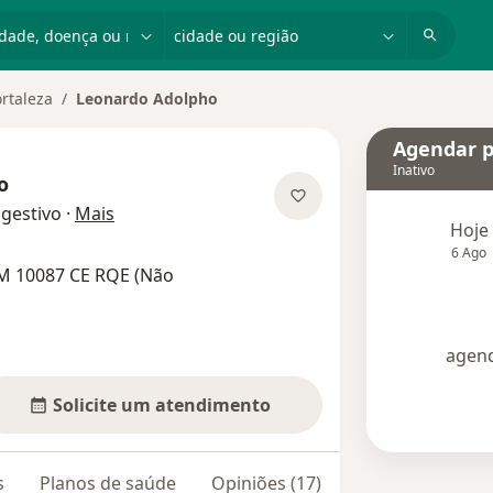
dade, doença ou nome
cidade ou região
ortaleza
Leonardo Adolpho
Agendar p
Inativo
o
sobre as especializações
igestivo
·
Mais
Hoje
6 Ago
M 10087 CE RQE (Não
agend
Solicite um atendimento
s
Planos de saúde
Opiniões (17)