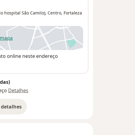
o hospital São Camilo),
Centro
,
Fortaleza
 mapa
re num novo separador
nto online neste endereço
das)
eço
Detalhes
 detalhes
bre o endereço