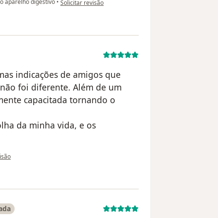
o aparelho digestivo
•
Solicitar revisão
imas indicações de amigos que
não foi diferente. Além de um
amente capacitada tornando o
lha da minha vida, e os
o utilizador Jarlene Silveira
visão
cada