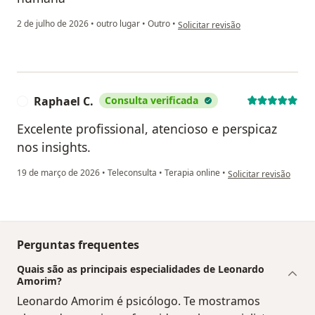
na opinião do utilizador Rodolfo
2 de julho de 2026
•
outro lugar
•
Outro
•
Solicitar revisão
Raphael C.
Consulta verificada
R
Excelente profissional, atencioso e perspicaz
nos insights.
na opinião do utilizad
19 de março de 2026
•
Teleconsulta
•
Terapia online
•
Solicitar revisão
Perguntas frequentes
Quais são as principais especialidades de Leonardo
Amorim?
Leonardo Amorim é psicólogo. Te mostramos